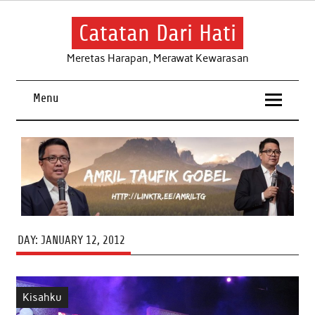
Skip
to
content
Catatan Dari Hati
Meretas Harapan, Merawat Kewarasan
Menu
DAY:
JANUARY 12, 2012
Kisahku