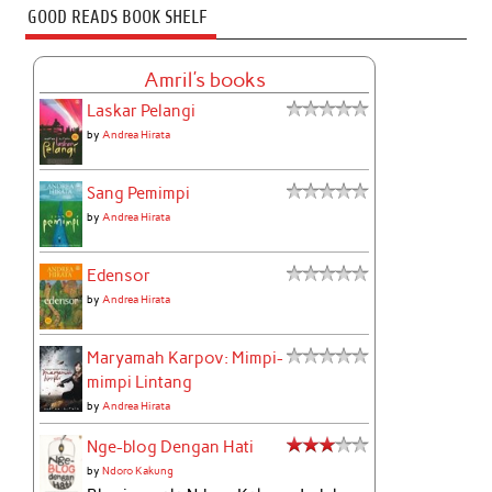
GOOD READS BOOK SHELF
Amril's books
Laskar Pelangi
by
Andrea Hirata
Sang Pemimpi
by
Andrea Hirata
Edensor
by
Andrea Hirata
Maryamah Karpov: Mimpi-
mimpi Lintang
by
Andrea Hirata
Nge-blog Dengan Hati
by
Ndoro Kakung