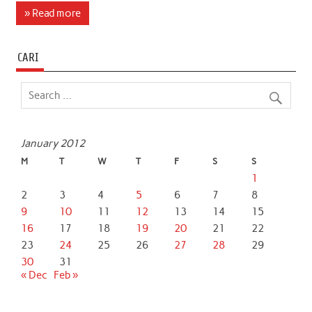
c
i
a
n
a
a
» Read more
e
t
t
k
i
r
b
t
s
e
l
e
CARI
o
e
A
d
o
r
p
I
k
p
n
January 2012
M
T
W
T
F
S
S
1
2
3
4
5
6
7
8
9
10
11
12
13
14
15
16
17
18
19
20
21
22
23
24
25
26
27
28
29
30
31
« Dec
Feb »