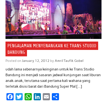
PENGALAMAN MENYENANGKAN KE TRANS STUDIO
BANDUNG
Posted on
January 12, 2012
by
Amril Taufik Gobel
udah lama sebenarnya keinginan untuk ke Trans Studio
Bandung ini menjadi sasaran jadwal kunjungan saat liburan
anak-anak, terutama saat pertama kali wahana yang
terletak disisi barat dari Bandung Super Mal […]
F
T
W
L
E
S
a
w
h
i
m
h