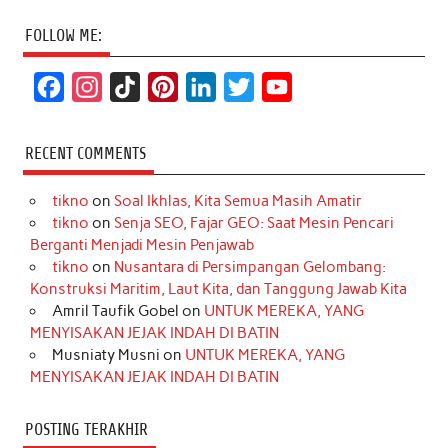
FOLLOW ME:
F
I
T
P
L
T
Y
a
n
i
i
i
w
o
c
s
k
n
n
i
u
RECENT COMMENTS
e
t
T
t
k
t
T
tikno
on
Soal Ikhlas, Kita Semua Masih Amatir
b
a
o
e
e
t
u
tikno
on
Senja SEO, Fajar GEO: Saat Mesin Pencari
o
g
k
r
d
e
b
Berganti Menjadi Mesin Penjawab
o
r
e
I
r
e
tikno
on
Nusantara di Persimpangan Gelombang:
Konstruksi Maritim, Laut Kita, dan Tanggung Jawab Kita
k
a
s
n
Amril Taufik Gobel
on
UNTUK MEREKA, YANG
m
t
MENYISAKAN JEJAK INDAH DI BATIN
Musniaty Musni
on
UNTUK MEREKA, YANG
MENYISAKAN JEJAK INDAH DI BATIN
POSTING TERAKHIR