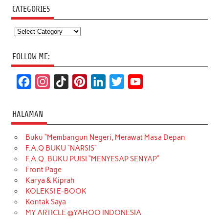
CATEGORIES
Categories
FOLLOW ME:
F
I
T
P
L
T
Y
a
n
i
i
i
w
o
c
s
k
n
n
i
u
HALAMAN
e
t
T
t
k
t
T
Buku “Membangun Negeri, Merawat Masa Depan
b
a
o
e
e
t
u
F.A.Q BUKU “NARSIS”
o
g
k
r
d
e
b
F.A.Q. BUKU PUISI “MENYESAP SENYAP”
o
r
e
I
r
e
Front Page
Karya & Kiprah
k
a
s
n
KOLEKSI E-BOOK
m
t
Kontak Saya
MY ARTICLE @YAHOO INDONESIA