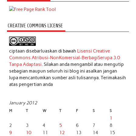
CREATIVE COMMONS LICENSE
ciptaan disebarluaskan di bawah
Lisensi Creative
Commons Atribusi-NonKomersial-BerbagiSerupa 3.0
Tanpa Adaptasi
. Silakan anda mengambil atau mengutip
sebagian maupun seluruh isi blog ini asalkan jangan
lupa mencantumkan sumber asli tulisannya. Terimakasih
atas pengertian anda
January 2012
M
T
W
T
F
S
S
1
2
3
4
5
6
7
8
9
10
11
12
13
14
15