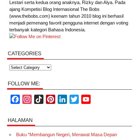
Lestari serta kedua orang anaknya, Rizky dan Alya. Pada
ajang Kompetisi Blog Internasional The Bobs
(www.thebobs.com) keenam tahun 2010 blog ini berhasil
menjadi pemenang favorit pengguna internet dengan voting
terbanyak kategori Bahasa Indonesia.
CATEGORIES
Categories
FOLLOW ME:
F
I
T
P
L
T
Y
a
n
i
i
i
w
o
c
s
k
n
n
i
u
HALAMAN
e
t
T
t
k
t
T
Buku “Membangun Negeri, Merawat Masa Depan
b
a
o
e
e
t
u