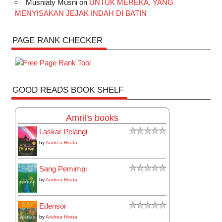
Musniaty Musni
on
UNTUK MEREKA, YANG
MENYISAKAN JEJAK INDAH DI BATIN
PAGE RANK CHECKER
GOOD READS BOOK SHELF
Amril's books
Laskar Pelangi
by
Andrea Hirata
Sang Pemimpi
by
Andrea Hirata
Edensor
by
Andrea Hirata