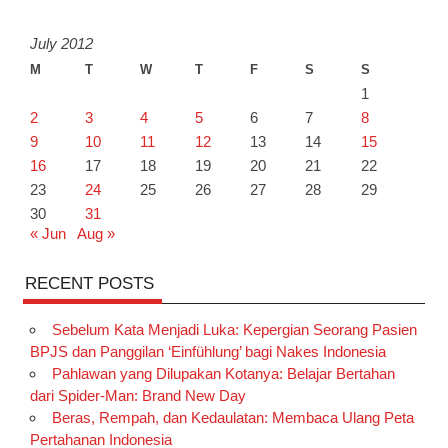
July 2012
M
T
W
T
F
S
S
1
2
3
4
5
6
7
8
9
10
11
12
13
14
15
16
17
18
19
20
21
22
23
24
25
26
27
28
29
30
31
« Jun
Aug »
RECENT POSTS
Sebelum Kata Menjadi Luka: Kepergian Seorang Pasien
BPJS dan Panggilan ‘Einfühlung’ bagi Nakes Indonesia
Pahlawan yang Dilupakan Kotanya: Belajar Bertahan
dari Spider-Man: Brand New Day
Beras, Rempah, dan Kedaulatan: Membaca Ulang Peta
Pertahanan Indonesia