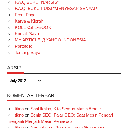
F.A.Q BUKU “NARSIS”
o
g
k
r
d
e
b
F.A.Q. BUKU PUISI “MENYESAP SENYAP”
o
r
e
I
r
e
Front Page
Karya & Kiprah
k
a
s
n
KOLEKSI E-BOOK
m
t
Kontak Saya
MY ARTICLE @YAHOO INDONESIA
Portofolio
Tentang Saya
ARSIP
Arsip
KOMENTAR TERBARU
tikno
on
Soal Ikhlas, Kita Semua Masih Amatir
tikno
on
Senja SEO, Fajar GEO: Saat Mesin Pencari
Berganti Menjadi Mesin Penjawab
tikno
on
Nusantara di Persimpangan Gelombang: