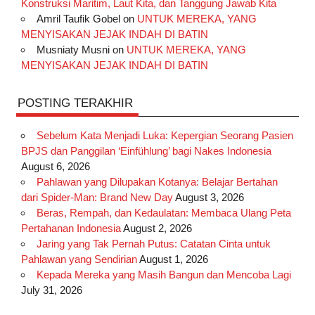
Konstruksi Maritim, Laut Kita, dan Tanggung Jawab Kita
k
a
s
n
Amril Taufik Gobel
on
UNTUK MEREKA, YANG
m
t
MENYISAKAN JEJAK INDAH DI BATIN
Musniaty Musni
on
UNTUK MEREKA, YANG
MENYISAKAN JEJAK INDAH DI BATIN
POSTING TERAKHIR
Sebelum Kata Menjadi Luka: Kepergian Seorang Pasien
BPJS dan Panggilan ‘Einfühlung’ bagi Nakes Indonesia
August 6, 2026
Pahlawan yang Dilupakan Kotanya: Belajar Bertahan
dari Spider-Man: Brand New Day
August 3, 2026
Beras, Rempah, dan Kedaulatan: Membaca Ulang Peta
Pertahanan Indonesia
August 2, 2026
Jaring yang Tak Pernah Putus: Catatan Cinta untuk
Pahlawan yang Sendirian
August 1, 2026
Kepada Mereka yang Masih Bangun dan Mencoba Lagi
July 31, 2026