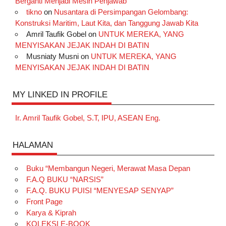
Berganti Menjadi Mesin Penjawab
tikno
on
Nusantara di Persimpangan Gelombang:
Konstruksi Maritim, Laut Kita, dan Tanggung Jawab Kita
Amril Taufik Gobel
on
UNTUK MEREKA, YANG
MENYISAKAN JEJAK INDAH DI BATIN
Musniaty Musni
on
UNTUK MEREKA, YANG
MENYISAKAN JEJAK INDAH DI BATIN
MY LINKED IN PROFILE
Ir. Amril Taufik Gobel, S.T, IPU, ASEAN Eng.
HALAMAN
Buku “Membangun Negeri, Merawat Masa Depan
F.A.Q BUKU “NARSIS”
F.A.Q. BUKU PUISI “MENYESAP SENYAP”
Front Page
Karya & Kiprah
KOLEKSI E-BOOK