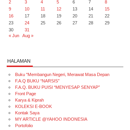
2
3
4
5
6
7
8
9
10
11
12
13
14
15
16
17
18
19
20
21
22
23
24
25
26
27
28
29
30
31
« Jun
Aug »
HALAMAN
Buku “Membangun Negeri, Merawat Masa Depan
F.A.Q BUKU “NARSIS”
F.A.Q. BUKU PUISI “MENYESAP SENYAP”
Front Page
Karya & Kiprah
KOLEKSI E-BOOK
Kontak Saya
MY ARTICLE @YAHOO INDONESIA
Portofolio