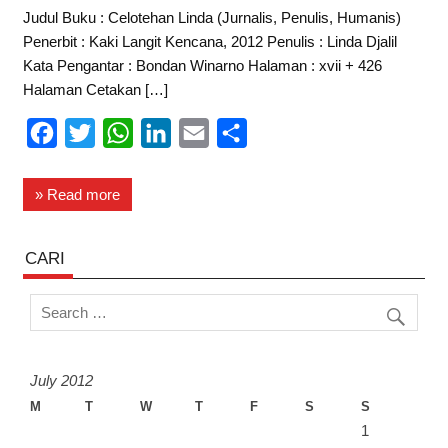
Judul Buku : Celotehan Linda (Jurnalis, Penulis, Humanis)
Penerbit : Kaki Langit Kencana, 2012 Penulis : Linda Djalil
Kata Pengantar : Bondan Winarno Halaman : xvii + 426
Halaman Cetakan […]
F
T
W
L
E
S
a
w
h
i
m
h
c
i
a
n
a
a
» Read more
e
t
t
k
i
r
b
t
s
e
l
e
CARI
o
e
A
d
o
r
p
I
k
p
n
July 2012
M
T
W
T
F
S
S
1