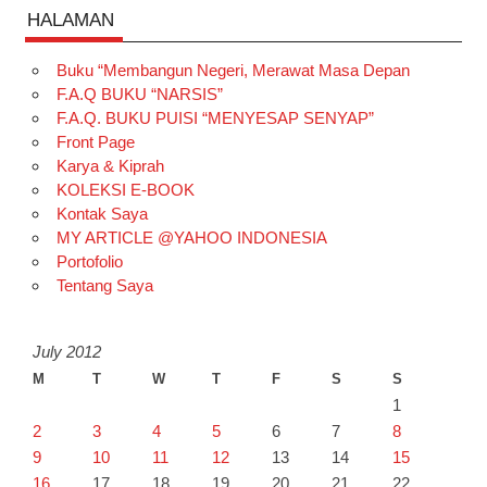
HALAMAN
Buku “Membangun Negeri, Merawat Masa Depan
F.A.Q BUKU “NARSIS”
F.A.Q. BUKU PUISI “MENYESAP SENYAP”
Front Page
Karya & Kiprah
KOLEKSI E-BOOK
Kontak Saya
MY ARTICLE @YAHOO INDONESIA
Portofolio
Tentang Saya
July 2012
M
T
W
T
F
S
S
1
2
3
4
5
6
7
8
9
10
11
12
13
14
15
16
17
18
19
20
21
22