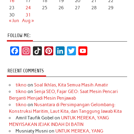
16
17
18
19
20
21
22
23
24
25
26
27
28
29
30
31
« Jun
Aug »
FOLLOW ME:
F
I
T
P
L
T
Y
a
n
i
i
i
w
o
c
s
k
n
n
i
u
RECENT COMMENTS
e
t
T
t
k
t
T
tikno
on
Soal Ikhlas, Kita Semua Masih Amatir
b
a
o
e
e
t
u
tikno
on
Senja SEO, Fajar GEO: Saat Mesin Pencari
o
g
k
r
d
e
b
Berganti Menjadi Mesin Penjawab
o
r
e
I
r
e
tikno
on
Nusantara di Persimpangan Gelombang:
Konstruksi Maritim, Laut Kita, dan Tanggung Jawab Kita
k
a
s
n
Amril Taufik Gobel
on
UNTUK MEREKA, YANG
m
t
MENYISAKAN JEJAK INDAH DI BATIN
Musniaty Musni
on
UNTUK MEREKA, YANG