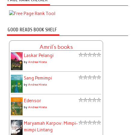
GOOD READS BOOK SHELF
Amril's books
Laskar Pelangi
by
Andrea Hirata
Sang Pemimpi
by
Andrea Hirata
Edensor
by
Andrea Hirata
Maryamah Karpov: Mimpi-
mimpi Lintang