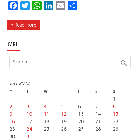
F
T
W
L
E
S
a
w
h
i
m
h
c
i
a
n
a
a
» Read more
e
t
t
k
i
r
b
t
s
e
l
e
CARI
o
e
A
d
o
r
p
I
k
p
n
July 2012
M
T
W
T
F
S
S
1
2
3
4
5
6
7
8
9
10
11
12
13
14
15
16
17
18
19
20
21
22
23
24
25
26
27
28
29
30
31