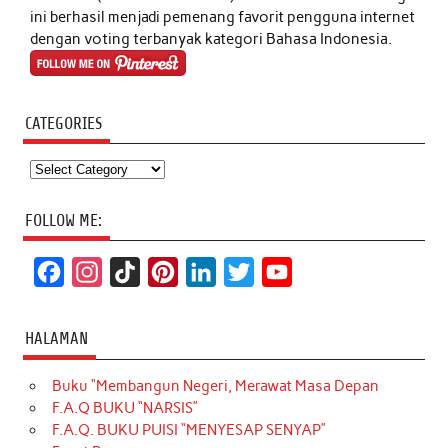
ini berhasil menjadi pemenang favorit pengguna internet
dengan voting terbanyak kategori Bahasa Indonesia.
CATEGORIES
Categories
FOLLOW ME:
F
I
T
P
L
T
Y
a
n
i
i
i
w
o
c
s
k
n
n
i
u
HALAMAN
e
t
T
t
k
t
T
Buku “Membangun Negeri, Merawat Masa Depan
b
a
o
e
e
t
u
F.A.Q BUKU “NARSIS”
o
g
k
r
d
e
b
F.A.Q. BUKU PUISI “MENYESAP SENYAP”