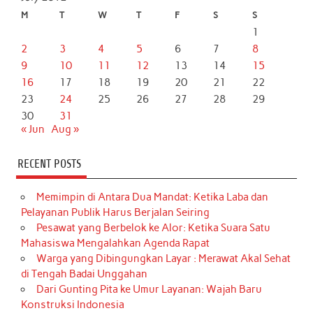
M
T
W
T
F
S
S
1
2
3
4
5
6
7
8
9
10
11
12
13
14
15
16
17
18
19
20
21
22
23
24
25
26
27
28
29
30
31
« Jun
Aug »
RECENT POSTS
Memimpin di Antara Dua Mandat: Ketika Laba dan
Pelayanan Publik Harus Berjalan Seiring
Pesawat yang Berbelok ke Alor: Ketika Suara Satu
Mahasiswa Mengalahkan Agenda Rapat
Warga yang Dibingungkan Layar : Merawat Akal Sehat
di Tengah Badai Unggahan
Dari Gunting Pita ke Umur Layanan: Wajah Baru
Konstruksi Indonesia