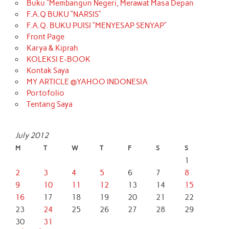
Buku “Membangun Negeri, Merawat Masa Depan
F.A.Q BUKU “NARSIS”
F.A.Q. BUKU PUISI “MENYESAP SENYAP”
Front Page
Karya & Kiprah
KOLEKSI E-BOOK
Kontak Saya
MY ARTICLE @YAHOO INDONESIA
Portofolio
Tentang Saya
July 2012
M
T
W
T
F
S
S
1
2
3
4
5
6
7
8
9
10
11
12
13
14
15
16
17
18
19
20
21
22
23
24
25
26
27
28
29
30
31