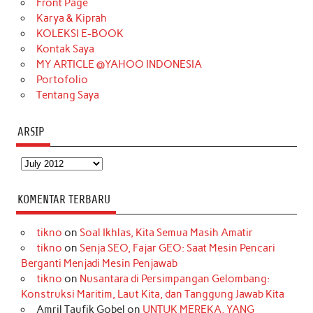
o
r
e
I
r
e
Front Page
Karya & Kiprah
k
a
s
n
KOLEKSI E-BOOK
m
t
Kontak Saya
MY ARTICLE @YAHOO INDONESIA
Portofolio
Tentang Saya
ARSIP
Arsip
KOMENTAR TERBARU
tikno
on
Soal Ikhlas, Kita Semua Masih Amatir
tikno
on
Senja SEO, Fajar GEO: Saat Mesin Pencari
Berganti Menjadi Mesin Penjawab
tikno
on
Nusantara di Persimpangan Gelombang:
Konstruksi Maritim, Laut Kita, dan Tanggung Jawab Kita
Amril Taufik Gobel
on
UNTUK MEREKA, YANG