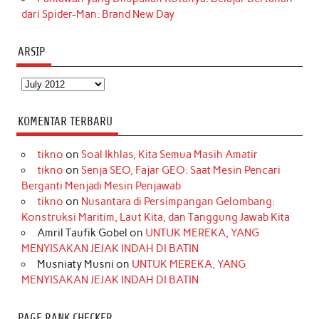
dari Spider-Man: Brand New Day
ARSIP
Arsip
KOMENTAR TERBARU
tikno
on
Soal Ikhlas, Kita Semua Masih Amatir
tikno
on
Senja SEO, Fajar GEO: Saat Mesin Pencari
Berganti Menjadi Mesin Penjawab
tikno
on
Nusantara di Persimpangan Gelombang:
Konstruksi Maritim, Laut Kita, dan Tanggung Jawab Kita
Amril Taufik Gobel
on
UNTUK MEREKA, YANG
MENYISAKAN JEJAK INDAH DI BATIN
Musniaty Musni
on
UNTUK MEREKA, YANG
MENYISAKAN JEJAK INDAH DI BATIN
PAGE RANK CHECKER