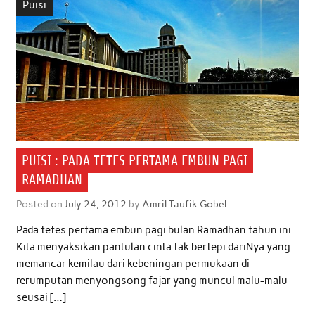
Puisi
PUISI : PADA TETES PERTAMA EMBUN PAGI
RAMADHAN
Posted on
July 24, 2012
by
Amril Taufik Gobel
Pada tetes pertama embun pagi bulan Ramadhan tahun ini
Kita menyaksikan pantulan cinta tak bertepi dariNya yang
memancar kemilau dari kebeningan permukaan di
rerumputan menyongsong fajar yang muncul malu-malu
seusai […]