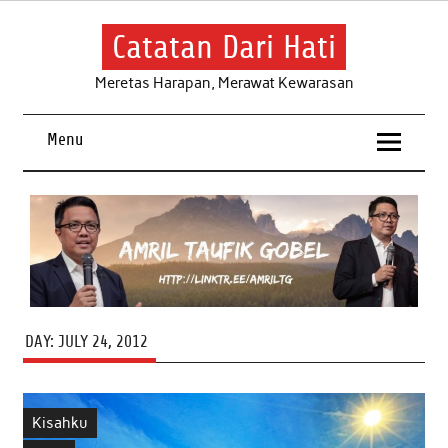
Skip
to
content
Catatan Dari Hati
Meretas Harapan, Merawat Kewarasan
Menu
DAY:
JULY 24, 2012
Kisahku