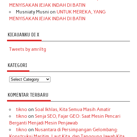
MENYISAKAN JEJAK INDAH DI BATIN
Musniaty Musni
on
UNTUK MEREKA, YANG
MENYISAKAN JEJAK INDAH DI BATIN
KICAUANKU DI X
Tweets by amriltg
KATEGORI
Kategori
KOMENTAR TERBARU
tikno
on
Soal Ikhlas, Kita Semua Masih Amatir
tikno
on
Senja SEO, Fajar GEO: Saat Mesin Pencari
Berganti Menjadi Mesin Penjawab
tikno
on
Nusantara di Persimpangan Gelombang:
Konstruksi Maritim, Laut Kita, dan Tanggung Jawab Kita