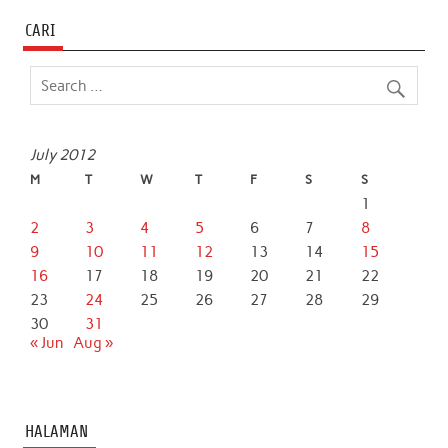
b
t
s
e
l
e
CARI
o
e
A
d
o
r
p
I
k
p
n
July 2012
M
T
W
T
F
S
S
1
2
3
4
5
6
7
8
9
10
11
12
13
14
15
16
17
18
19
20
21
22
23
24
25
26
27
28
29
30
31
« Jun
Aug »
HALAMAN