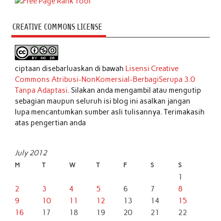
CREATIVE COMMONS LICENSE
ciptaan disebarluaskan di bawah
Lisensi Creative
Commons Atribusi-NonKomersial-BerbagiSerupa 3.0
Tanpa Adaptasi
. Silakan anda mengambil atau mengutip
sebagian maupun seluruh isi blog ini asalkan jangan
lupa mencantumkan sumber asli tulisannya. Terimakasih
atas pengertian anda
July 2012
M
T
W
T
F
S
S
1
2
3
4
5
6
7
8
9
10
11
12
13
14
15
16
17
18
19
20
21
22