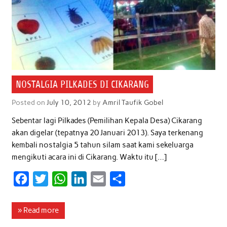
NOSTALGIA PILKADES DI CIKARANG
Posted on
July 10, 2012
by
Amril Taufik Gobel
Sebentar lagi Pilkades (Pemilihan Kepala Desa) Cikarang
akan digelar (tepatnya 20 Januari 2013). Saya terkenang
kembali nostalgia 5 tahun silam saat kami sekeluarga
mengikuti acara ini di Cikarang. Waktu itu […]
F
T
W
L
E
S
a
w
h
i
m
h
c
i
a
n
a
a
» Read more
e
t
t
k
i
r