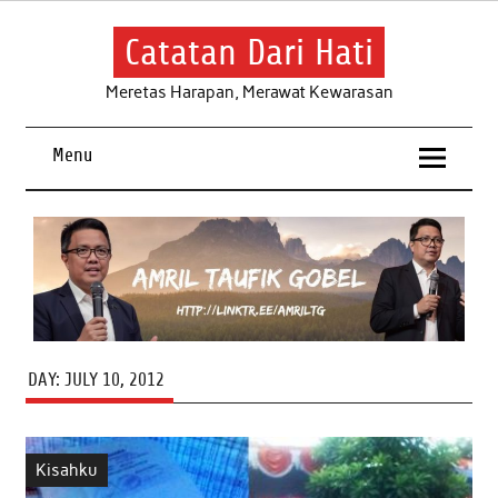
Skip
to
content
Catatan Dari Hati
Meretas Harapan, Merawat Kewarasan
Menu
DAY:
JULY 10, 2012
Kisahku