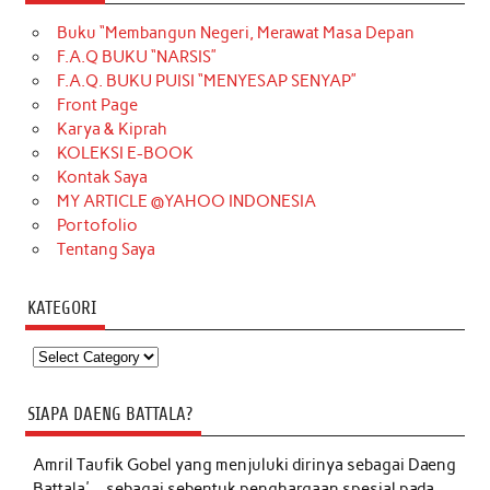
Buku “Membangun Negeri, Merawat Masa Depan
F.A.Q BUKU “NARSIS”
F.A.Q. BUKU PUISI “MENYESAP SENYAP”
Front Page
Karya & Kiprah
KOLEKSI E-BOOK
Kontak Saya
MY ARTICLE @YAHOO INDONESIA
Portofolio
Tentang Saya
KATEGORI
Kategori
SIAPA DAENG BATTALA?
Amril Taufik Gobel
yang menjuluki dirinya sebagai Daeng
Battala'-- sebagai sebentuk penghargaan spesial pada