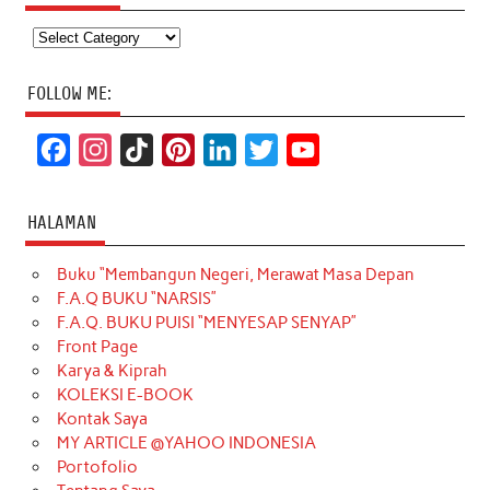
Categories
FOLLOW ME:
F
I
T
P
L
T
Y
a
n
i
i
i
w
o
c
s
k
n
n
i
u
HALAMAN
e
t
T
t
k
t
T
Buku “Membangun Negeri, Merawat Masa Depan
b
a
o
e
e
t
u
F.A.Q BUKU “NARSIS”
o
g
k
r
d
e
b
F.A.Q. BUKU PUISI “MENYESAP SENYAP”
o
r
e
I
r
e
Front Page
Karya & Kiprah
k
a
s
n
KOLEKSI E-BOOK
m
t
Kontak Saya
MY ARTICLE @YAHOO INDONESIA
Portofolio