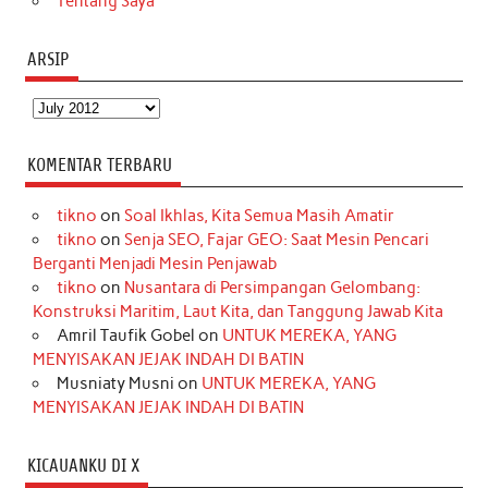
Tentang Saya
ARSIP
Arsip
KOMENTAR TERBARU
tikno
on
Soal Ikhlas, Kita Semua Masih Amatir
tikno
on
Senja SEO, Fajar GEO: Saat Mesin Pencari
Berganti Menjadi Mesin Penjawab
tikno
on
Nusantara di Persimpangan Gelombang:
Konstruksi Maritim, Laut Kita, dan Tanggung Jawab Kita
Amril Taufik Gobel
on
UNTUK MEREKA, YANG
MENYISAKAN JEJAK INDAH DI BATIN
Musniaty Musni
on
UNTUK MEREKA, YANG
MENYISAKAN JEJAK INDAH DI BATIN
KICAUANKU DI X