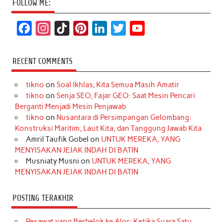
FOLLOW ME:
F
I
T
P
L
T
Y
a
n
i
i
i
w
o
c
s
k
n
n
i
u
RECENT COMMENTS
e
t
T
t
k
t
T
tikno
on
Soal Ikhlas, Kita Semua Masih Amatir
b
a
o
e
e
t
u
tikno
on
Senja SEO, Fajar GEO: Saat Mesin Pencari
o
g
k
r
d
e
b
Berganti Menjadi Mesin Penjawab
o
r
e
I
r
e
tikno
on
Nusantara di Persimpangan Gelombang:
Konstruksi Maritim, Laut Kita, dan Tanggung Jawab Kita
k
a
s
n
Amril Taufik Gobel
on
UNTUK MEREKA, YANG
m
t
MENYISAKAN JEJAK INDAH DI BATIN
Musniaty Musni
on
UNTUK MEREKA, YANG
MENYISAKAN JEJAK INDAH DI BATIN
POSTING TERAKHIR
Pesawat yang Berbelok ke Alor: Ketika Suara Satu