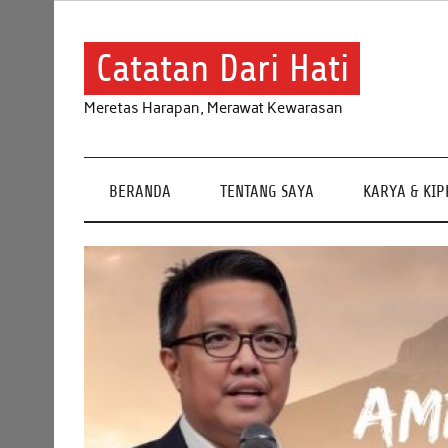
Skip
to
content
Catatan Dari Hati
Meretas Harapan, Merawat Kewarasan
BERANDA
TENTANG SAYA
KARYA & KI