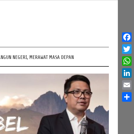
Face
NGUN NEGERI, MERAWAT MASA DEPAN
Twitt
What
Linke
Email
Share