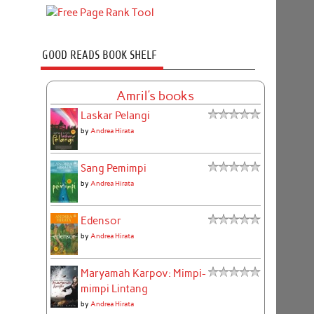
GOOD READS BOOK SHELF
Amril's books
Laskar Pelangi
by
Andrea Hirata
Sang Pemimpi
by
Andrea Hirata
Edensor
by
Andrea Hirata
Maryamah Karpov: Mimpi-
mimpi Lintang
by
Andrea Hirata