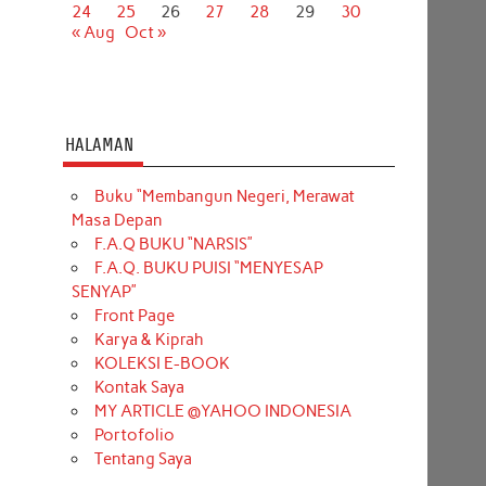
24
25
26
27
28
29
30
« Aug
Oct »
HALAMAN
Buku “Membangun Negeri, Merawat
Masa Depan
F.A.Q BUKU “NARSIS”
F.A.Q. BUKU PUISI “MENYESAP
SENYAP”
Front Page
Karya & Kiprah
KOLEKSI E-BOOK
Kontak Saya
MY ARTICLE @YAHOO INDONESIA
Portofolio
Tentang Saya