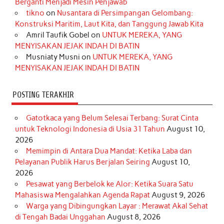
Berganti Menjadi Mesin Penjawab
o
r
e
I
r
e
tikno
on
Nusantara di Persimpangan Gelombang:
Konstruksi Maritim, Laut Kita, dan Tanggung Jawab Kita
k
a
s
n
Amril Taufik Gobel
on
UNTUK MEREKA, YANG
m
t
MENYISAKAN JEJAK INDAH DI BATIN
Musniaty Musni
on
UNTUK MEREKA, YANG
MENYISAKAN JEJAK INDAH DI BATIN
POSTING TERAKHIR
Gatotkaca yang Belum Selesai Terbang: Surat Cinta
untuk Teknologi Indonesia di Usia 31 Tahun
August 10,
2026
Memimpin di Antara Dua Mandat: Ketika Laba dan
Pelayanan Publik Harus Berjalan Seiring
August 10,
2026
Pesawat yang Berbelok ke Alor: Ketika Suara Satu
Mahasiswa Mengalahkan Agenda Rapat
August 9, 2026
Warga yang Dibingungkan Layar : Merawat Akal Sehat
di Tengah Badai Unggahan
August 8, 2026