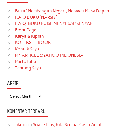
e
t
T
t
k
t
T
Buku “Membangun Negeri, Merawat Masa Depan
b
a
o
e
e
t
u
F.A.Q BUKU “NARSIS”
o
g
k
r
d
e
b
F.A.Q. BUKU PUISI “MENYESAP SENYAP”
o
r
e
I
r
e
Front Page
Karya & Kiprah
k
a
s
n
KOLEKSI E-BOOK
m
t
Kontak Saya
MY ARTICLE @YAHOO INDONESIA
Portofolio
Tentang Saya
ARSIP
Arsip
KOMENTAR TERBARU
tikno
on
Soal Ikhlas, Kita Semua Masih Amatir