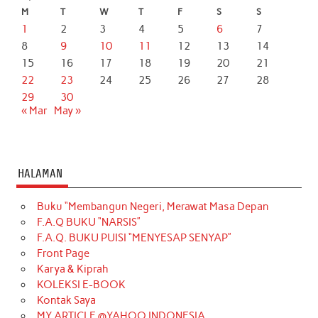
M
T
W
T
F
S
S
1
2
3
4
5
6
7
8
9
10
11
12
13
14
15
16
17
18
19
20
21
22
23
24
25
26
27
28
29
30
« Mar
May »
HALAMAN
Buku “Membangun Negeri, Merawat Masa Depan
F.A.Q BUKU “NARSIS”
F.A.Q. BUKU PUISI “MENYESAP SENYAP”
Front Page
Karya & Kiprah
KOLEKSI E-BOOK
Kontak Saya
MY ARTICLE @YAHOO INDONESIA