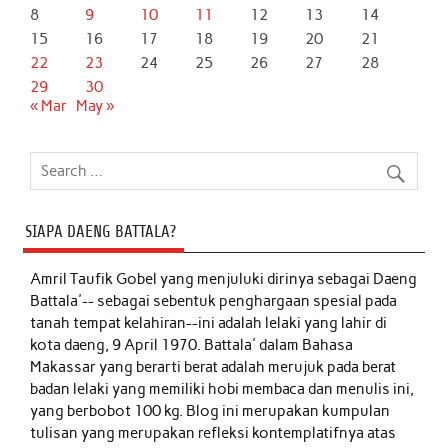
8
9
10
11
12
13
14
15
16
17
18
19
20
21
22
23
24
25
26
27
28
29
30
« Mar
May »
SIAPA DAENG BATTALA?
Amril Taufik Gobel
yang menjuluki dirinya sebagai Daeng
Battala'-- sebagai sebentuk penghargaan spesial pada
tanah tempat kelahiran--ini adalah lelaki yang lahir di
kota daeng, 9 April 1970. Battala' dalam Bahasa
Makassar yang berarti berat adalah merujuk pada berat
badan lelaki yang memiliki hobi membaca dan menulis ini,
yang berbobot 100 kg. Blog ini merupakan kumpulan
tulisan yang merupakan refleksi kontemplatifnya atas