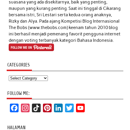
suasana yang ada disekitarnya, baik yang penting,
maupun yang kurang penting. Saat ini tinggal di Cikarang
bersama istri, Sri Lestari serta kedua orang anaknya,
Rizky dan Alya. Pada ajang Kompetisi Blog Internasional
The Bobs (www.thebobs.com) keenam tahun 2010 blog
ini berhasil menjadi pemenang favorit pengguna internet
dengan voting terbanyak kategori Bahasa Indonesia.
CATEGORIES
Categories
FOLLOW ME:
F
I
T
P
L
T
Y
a
n
i
i
i
w
o
c
s
k
n
n
i
u
HALAMAN