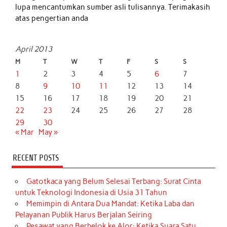
lupa mencantumkan sumber asli tulisannya. Terimakasih
atas pengertian anda
April 2013
M
T
W
T
F
S
S
1
2
3
4
5
6
7
8
9
10
11
12
13
14
15
16
17
18
19
20
21
22
23
24
25
26
27
28
29
30
« Mar
May »
RECENT POSTS
Gatotkaca yang Belum Selesai Terbang: Surat Cinta
untuk Teknologi Indonesia di Usia 31 Tahun
Memimpin di Antara Dua Mandat: Ketika Laba dan
Pelayanan Publik Harus Berjalan Seiring
Pesawat yang Berbelok ke Alor: Ketika Suara Satu