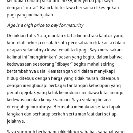
kemudian datang si sulung Rizky, menyerbu pipi saya
dengan “brutal”. Kami lalu tertawa bersama di kesejukan
pagi yang memanjakan.
Age is a high price to pay for maturity
Demikian tulis Yola, mantan staf administrasi kantor yang
kini telah bekerja di salah satu perusahaan di Jakarta dalam
ucapan selamatnya lewat email tadi pagi. Saya merasakan
kalimat ini “mengirimkan” pesan yang begitu dalam bahwa
kedewasaan seseorang “dibayar” begitu mahal seiring
bertambahnya usia. Kematangan diri dalam menyikapi
hidup ditebus dengan harga yang tidak murah, ditempuh
dengan menghadapi berbagai tantangan kehidupan yang
penuh gejolak yang kelak kemudian membawa kita menuju
kedewasaan dan kebijaksanaan. Saya sedang berada
ditengah gemuruhnya. Berusaha memaknai setiap tapak
langkah dan berharap berkah serta manfaat dari setiap
jejaknya.
Saya sungguh berbahagia dikelilingi sahabat-sahabat yang