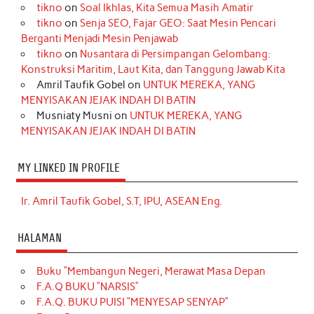
tikno
on
Soal Ikhlas, Kita Semua Masih Amatir
tikno
on
Senja SEO, Fajar GEO: Saat Mesin Pencari
Berganti Menjadi Mesin Penjawab
tikno
on
Nusantara di Persimpangan Gelombang:
Konstruksi Maritim, Laut Kita, dan Tanggung Jawab Kita
Amril Taufik Gobel
on
UNTUK MEREKA, YANG
MENYISAKAN JEJAK INDAH DI BATIN
Musniaty Musni
on
UNTUK MEREKA, YANG
MENYISAKAN JEJAK INDAH DI BATIN
MY LINKED IN PROFILE
Ir. Amril Taufik Gobel, S.T, IPU, ASEAN Eng.
HALAMAN
Buku “Membangun Negeri, Merawat Masa Depan
F.A.Q BUKU “NARSIS”
F.A.Q. BUKU PUISI “MENYESAP SENYAP”