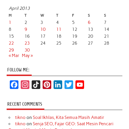
April 2013
M
T
W
T
F
S
S
1
2
3
4
5
6
7
8
9
10
11
12
13
14
15
16
17
18
19
20
21
22
23
24
25
26
27
28
29
30
« Mar
May »
FOLLOW ME:
F
I
T
P
L
T
Y
a
n
i
i
i
w
o
c
s
k
n
n
i
u
RECENT COMMENTS
e
t
T
t
k
t
T
tikno
on
Soal Ikhlas, Kita Semua Masih Amatir
b
a
o
e
e
t
u
tikno
on
Senja SEO, Fajar GEO: Saat Mesin Pencari
o
g
k
r
d
e
b