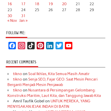
16
17
18
19
20
21
22
23
24
25
26
27
28
29
30
31
« Nov
Jan »
FOLLOW ME:
F
I
T
P
L
T
Y
a
n
i
i
i
w
o
c
s
k
n
n
i
u
RECENT COMMENTS
e
t
T
t
k
t
T
tikno
on
Soal Ikhlas, Kita Semua Masih Amatir
b
a
o
e
e
t
u
tikno
on
Senja SEO, Fajar GEO: Saat Mesin Pencari
o
g
k
r
d
e
b
Berganti Menjadi Mesin Penjawab
o
r
e
I
r
e
tikno
on
Nusantara di Persimpangan Gelombang:
Konstruksi Maritim, Laut Kita, dan Tanggung Jawab Kita
k
a
s
n
Amril Taufik Gobel
on
UNTUK MEREKA, YANG
m
t
MENYISAKAN JEJAK INDAH DI BATIN