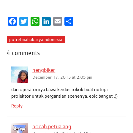
F
T
W
L
E
S
a
w
h
i
m
h
c
i
a
n
a
a
potretmahakaryaindonesia
e
t
t
k
i
r
4 comments
b
t
s
e
l
e
o
e
A
d
nengbiker
o
r
p
I
December 17, 2013 at 2:05 pm
k
p
n
dan operatornya bawa kerdus rokok buat nutupi
projektor untuk pergantian scenenya, epic banget :))
Reply
bocah petualang