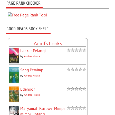
PAGE RANK CHECKER
GOOD READS BOOK SHELF
Amril's books
Laskar Pelangi
by
Andrea Hirata
Sang Pemimpi
by
Andrea Hirata
Edensor
by
Andrea Hirata
Maryamah Karpov: Mimpi-
mimpi Lintang