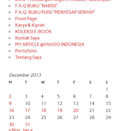
F.A.Q BUKU “NARSIS”
F.A.Q. BUKU PUISI “MENYESAP SENYAP”
Front Page
Karya & Kiprah
KOLEKSI E-BOOK
Kontak Saya
MY ARTICLE @YAHOO INDONESIA
Portofolio
Tentang Saya
December 2013
M
T
W
T
F
S
S
1
2
3
4
5
6
7
8
9
10
11
12
13
14
15
16
17
18
19
20
21
22
23
24
25
26
27
28
29
30
31
« Nov
Jan »