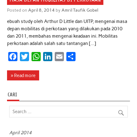
Posted on
April 8, 2014
by
Amril Taufik Gobel
ebuah study oleh Arthur D Little dan UITP, mengenai masa
depan mobilitas di perkotaan yang dilakukan pada 2010
dan 2011, membahas mengenai keadaan ini. Mobilitas
perkotaan adalah salah satu tantangan […]
F
T
W
L
E
S
a
w
h
i
m
h
c
i
a
n
a
a
» Read more
e
t
t
k
i
r
b
t
s
e
l
e
CARI
o
e
A
d
o
r
p
I
k
p
n
April 2014