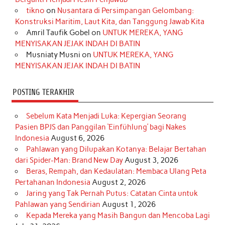
o
r
e
I
r
e
tikno
on
Nusantara di Persimpangan Gelombang:
Konstruksi Maritim, Laut Kita, dan Tanggung Jawab Kita
k
a
s
n
Amril Taufik Gobel
on
UNTUK MEREKA, YANG
m
t
MENYISAKAN JEJAK INDAH DI BATIN
Musniaty Musni
on
UNTUK MEREKA, YANG
MENYISAKAN JEJAK INDAH DI BATIN
POSTING TERAKHIR
Sebelum Kata Menjadi Luka: Kepergian Seorang
Pasien BPJS dan Panggilan ‘Einfühlung’ bagi Nakes
Indonesia
August 6, 2026
Pahlawan yang Dilupakan Kotanya: Belajar Bertahan
dari Spider-Man: Brand New Day
August 3, 2026
Beras, Rempah, dan Kedaulatan: Membaca Ulang Peta
Pertahanan Indonesia
August 2, 2026
Jaring yang Tak Pernah Putus: Catatan Cinta untuk
Pahlawan yang Sendirian
August 1, 2026
Kepada Mereka yang Masih Bangun dan Mencoba Lagi