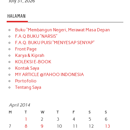
July 31, 2026
HALAMAN
Buku “Membangun Negeri, Merawat Masa Depan
F.A.Q BUKU “NARSIS”
F.A.Q. BUKU PUISI “MENYESAP SENYAP”
Front Page
Karya & Kiprah
KOLEKSI E-BOOK
Kontak Saya
MY ARTICLE @YAHOO INDONESIA
Portofolio
Tentang Saya
April 2014
M
T
W
T
F
S
S
1
2
3
4
5
6
7
8
9
10
11
12
13