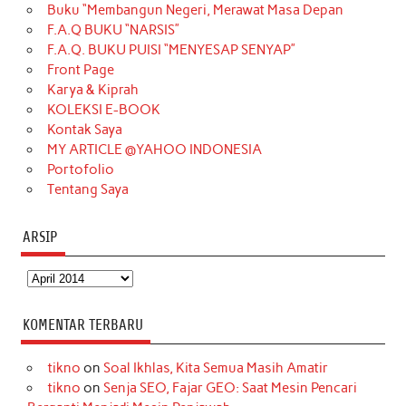
Buku “Membangun Negeri, Merawat Masa Depan
b
a
o
e
e
t
u
F.A.Q BUKU “NARSIS”
o
g
k
r
d
e
b
F.A.Q. BUKU PUISI “MENYESAP SENYAP”
o
r
e
I
r
e
Front Page
Karya & Kiprah
k
a
s
n
KOLEKSI E-BOOK
m
t
Kontak Saya
MY ARTICLE @YAHOO INDONESIA
Portofolio
Tentang Saya
ARSIP
Arsip
KOMENTAR TERBARU
tikno
on
Soal Ikhlas, Kita Semua Masih Amatir
tikno
on
Senja SEO, Fajar GEO: Saat Mesin Pencari