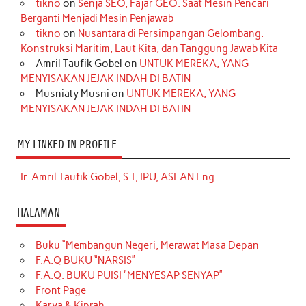
tikno
on
Senja SEO, Fajar GEO: Saat Mesin Pencari
Berganti Menjadi Mesin Penjawab
tikno
on
Nusantara di Persimpangan Gelombang:
Konstruksi Maritim, Laut Kita, dan Tanggung Jawab Kita
Amril Taufik Gobel
on
UNTUK MEREKA, YANG
MENYISAKAN JEJAK INDAH DI BATIN
Musniaty Musni
on
UNTUK MEREKA, YANG
MENYISAKAN JEJAK INDAH DI BATIN
MY LINKED IN PROFILE
Ir. Amril Taufik Gobel, S.T, IPU, ASEAN Eng.
HALAMAN
Buku “Membangun Negeri, Merawat Masa Depan
F.A.Q BUKU “NARSIS”
F.A.Q. BUKU PUISI “MENYESAP SENYAP”
Front Page
Karya & Kiprah