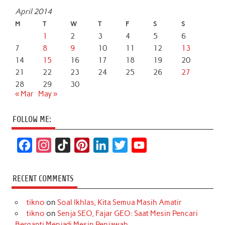
April 2014
M
T
W
T
F
S
S
1
2
3
4
5
6
7
8
9
10
11
12
13
14
15
16
17
18
19
20
21
22
23
24
25
26
27
28
29
30
« Mar
May »
FOLLOW ME:
F
I
T
P
L
T
Y
a
n
i
i
i
w
o
c
s
k
n
n
i
u
RECENT COMMENTS
e
t
T
t
k
t
T
tikno
on
Soal Ikhlas, Kita Semua Masih Amatir
b
a
o
e
e
t
u
tikno
on
Senja SEO, Fajar GEO: Saat Mesin Pencari
o
g
k
r
d
e
b
Berganti Menjadi Mesin Penjawab