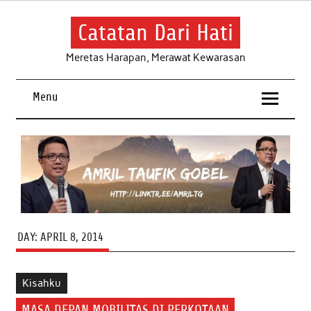
Skip
to
content
Catatan Dari Hati
Meretas Harapan, Merawat Kewarasan
Menu
DAY:
APRIL 8, 2014
Kisahku
MASA DEPAN MOBILITAS DI PERKOTAAN