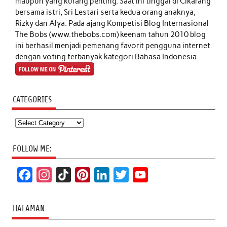
maupun yang kurang penting. Saat ini tinggal di Cikarang
bersama istri, Sri Lestari serta kedua orang anaknya,
Rizky dan Alya. Pada ajang Kompetisi Blog Internasional
The Bobs (www.thebobs.com) keenam tahun 2010 blog
ini berhasil menjadi pemenang favorit pengguna internet
dengan voting terbanyak kategori Bahasa Indonesia.
CATEGORIES
Categories
FOLLOW ME:
F
I
T
P
L
T
Y
a
n
i
i
i
w
o
c
s
k
n
n
i
u
HALAMAN
e
t
T
t
k
t
T