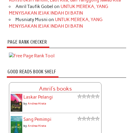
Konstruksi Maritim, Laut Kita, dan Tanggung Jawab Kita
Amril Taufik Gobel
on
UNTUK MEREKA, YANG
MENYISAKAN JEJAK INDAH DI BATIN
Musniaty Musni
on
UNTUK MEREKA, YANG
MENYISAKAN JEJAK INDAH DI BATIN
PAGE RANK CHECKER
GOOD READS BOOK SHELF
Amril's books
Laskar Pelangi
by
Andrea Hirata
Sang Pemimpi
by
Andrea Hirata