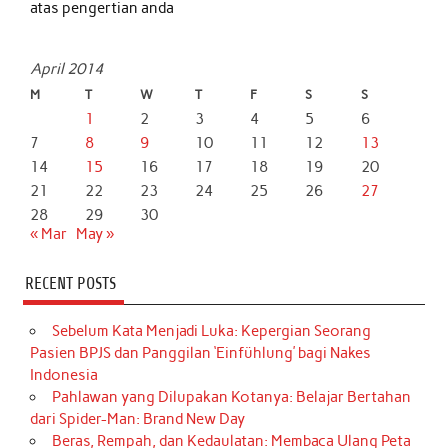
atas pengertian anda
April 2014
M
T
W
T
F
S
S
1
2
3
4
5
6
7
8
9
10
11
12
13
14
15
16
17
18
19
20
21
22
23
24
25
26
27
28
29
30
« Mar
May »
RECENT POSTS
Sebelum Kata Menjadi Luka: Kepergian Seorang
Pasien BPJS dan Panggilan ‘Einfühlung’ bagi Nakes
Indonesia
Pahlawan yang Dilupakan Kotanya: Belajar Bertahan
dari Spider-Man: Brand New Day
Beras, Rempah, dan Kedaulatan: Membaca Ulang Peta