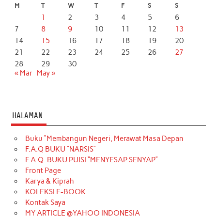
M
T
W
T
F
S
S
1
2
3
4
5
6
7
8
9
10
11
12
13
14
15
16
17
18
19
20
21
22
23
24
25
26
27
28
29
30
« Mar
May »
HALAMAN
Buku “Membangun Negeri, Merawat Masa Depan
F.A.Q BUKU “NARSIS”
F.A.Q. BUKU PUISI “MENYESAP SENYAP”
Front Page
Karya & Kiprah
KOLEKSI E-BOOK
Kontak Saya
MY ARTICLE @YAHOO INDONESIA