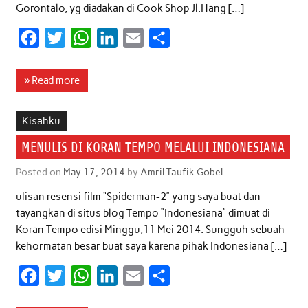
Gorontalo, yg diadakan di Cook Shop Jl.Hang […]
F
T
W
L
E
S
a
w
h
i
m
h
c
i
a
n
a
a
» Read more
e
t
t
k
i
r
b
t
s
e
l
e
Kisahku
o
e
A
d
MENULIS DI KORAN TEMPO MELALUI INDONESIANA
o
r
p
I
Posted on
May 17, 2014
by
Amril Taufik Gobel
k
p
n
ulisan resensi film “Spiderman-2” yang saya buat dan
tayangkan di situs blog Tempo “Indonesiana” dimuat di
Koran Tempo edisi Minggu,11 Mei 2014. Sungguh sebuah
kehormatan besar buat saya karena pihak Indonesiana […]
F
T
W
L
E
S
a
w
h
i
m
h