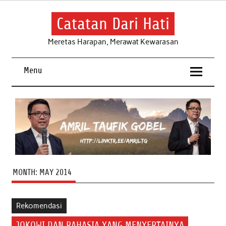
Skip
to
content
Catatan Dari Hati
Meretas Harapan, Merawat Kewarasan
Menu
MONTH:
MAY 2014
Rekomendasi
JOKOWI DAN RAHASIA YANG MENYERTAINYA