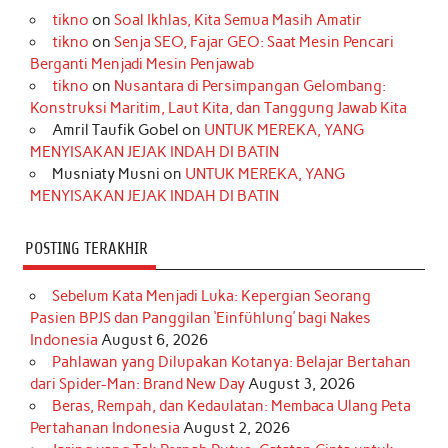
tikno
on
Soal Ikhlas, Kita Semua Masih Amatir
b
a
o
e
e
t
u
tikno
on
Senja SEO, Fajar GEO: Saat Mesin Pencari
o
g
k
r
d
e
b
Berganti Menjadi Mesin Penjawab
o
r
e
I
r
e
tikno
on
Nusantara di Persimpangan Gelombang:
Konstruksi Maritim, Laut Kita, dan Tanggung Jawab Kita
k
a
s
n
Amril Taufik Gobel
on
UNTUK MEREKA, YANG
m
t
MENYISAKAN JEJAK INDAH DI BATIN
Musniaty Musni
on
UNTUK MEREKA, YANG
MENYISAKAN JEJAK INDAH DI BATIN
POSTING TERAKHIR
Sebelum Kata Menjadi Luka: Kepergian Seorang
Pasien BPJS dan Panggilan ‘Einfühlung’ bagi Nakes
Indonesia
August 6, 2026
Pahlawan yang Dilupakan Kotanya: Belajar Bertahan
dari Spider-Man: Brand New Day
August 3, 2026
Beras, Rempah, dan Kedaulatan: Membaca Ulang Peta
Pertahanan Indonesia
August 2, 2026