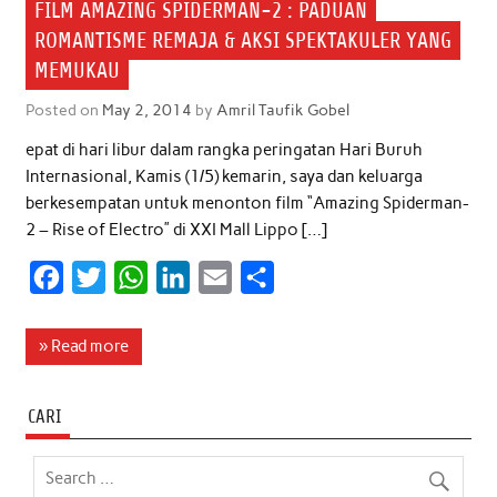
FILM AMAZING SPIDERMAN-2 : PADUAN
o
r
p
I
ROMANTISME REMAJA & AKSI SPEKTAKULER YANG
k
p
n
MEMUKAU
Posted on
May 2, 2014
by
Amril Taufik Gobel
epat di hari libur dalam rangka peringatan Hari Buruh
Internasional, Kamis (1/5) kemarin, saya dan keluarga
berkesempatan untuk menonton film “Amazing Spiderman-
2 – Rise of Electro” di XXI Mall Lippo […]
F
T
W
L
E
S
a
w
h
i
m
h
c
i
a
n
a
a
» Read more
e
t
t
k
i
r
b
t
s
e
l
e
CARI
o
e
A
d
o
r
p
I