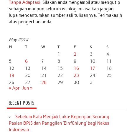
Tanpa Adaptasi
. Silakan anda mengambil atau mengutip
sebagian maupun seluruh isi blog ini asalkan jangan
lupa mencantumkan sumber asli tulisannya. Terimakasih
atas pengertian anda
May 2014
M
T
W
T
F
S
S
1
2
3
4
5
6
7
8
9
10
11
12
13
14
15
16
17
18
19
20
21
22
23
24
25
26
27
28
29
30
31
« Apr
Jun »
RECENT POSTS
Sebelum Kata Menjadi Luka: Kepergian Seorang
Pasien BPJS dan Panggilan ‘Einfühlung’ bagi Nakes
Indonesia