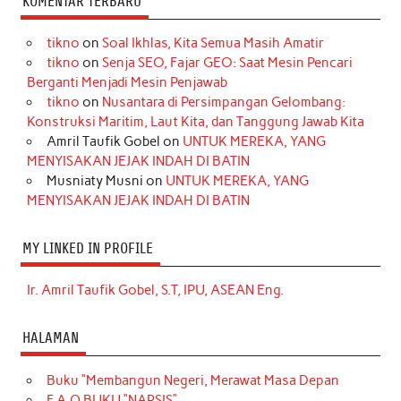
KOMENTAR TERBARU
tikno
on
Soal Ikhlas, Kita Semua Masih Amatir
tikno
on
Senja SEO, Fajar GEO: Saat Mesin Pencari
Berganti Menjadi Mesin Penjawab
tikno
on
Nusantara di Persimpangan Gelombang:
Konstruksi Maritim, Laut Kita, dan Tanggung Jawab Kita
Amril Taufik Gobel
on
UNTUK MEREKA, YANG
MENYISAKAN JEJAK INDAH DI BATIN
Musniaty Musni
on
UNTUK MEREKA, YANG
MENYISAKAN JEJAK INDAH DI BATIN
MY LINKED IN PROFILE
Ir. Amril Taufik Gobel, S.T, IPU, ASEAN Eng.
HALAMAN
Buku “Membangun Negeri, Merawat Masa Depan
F.A.Q BUKU “NARSIS”