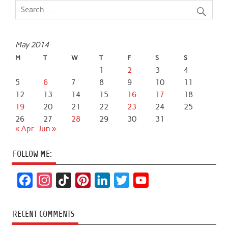
May 2014
M
T
W
T
F
S
S
1
2
3
4
5
6
7
8
9
10
11
12
13
14
15
16
17
18
19
20
21
22
23
24
25
26
27
28
29
30
31
« Apr
Jun »
FOLLOW ME:
F
I
T
P
L
T
Y
a
n
i
i
i
w
o
c
s
k
n
n
i
u
RECENT COMMENTS
e
t
T
t
k
t
T