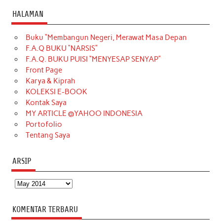
c
s
k
n
n
i
u
HALAMAN
e
t
T
t
k
t
T
Buku “Membangun Negeri, Merawat Masa Depan
b
a
o
e
e
t
u
F.A.Q BUKU “NARSIS”
o
g
k
r
d
e
b
F.A.Q. BUKU PUISI “MENYESAP SENYAP”
o
r
e
I
r
e
Front Page
Karya & Kiprah
k
a
s
n
KOLEKSI E-BOOK
m
t
Kontak Saya
MY ARTICLE @YAHOO INDONESIA
Portofolio
Tentang Saya
ARSIP
Arsip
KOMENTAR TERBARU