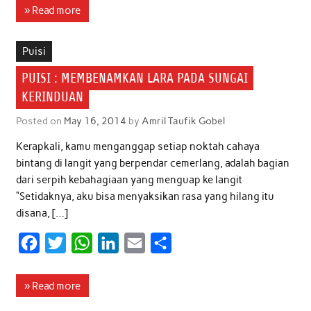
c
i
a
n
a
a
» Read more
e
t
t
k
i
r
b
t
s
e
l
e
Puisi
o
e
A
d
PUISI : MEMBENAMKAN LARA PADA SUNGAI
o
r
p
I
KERINDUAN
k
p
n
Posted on
May 16, 2014
by
Amril Taufik Gobel
Kerapkali, kamu menganggap setiap noktah cahaya
bintang di langit yang berpendar cemerlang, adalah bagian
dari serpih kebahagiaan yang menguap ke langit
“Setidaknya, aku bisa menyaksikan rasa yang hilang itu
disana, […]
F
T
W
L
E
S
a
w
h
i
m
h
c
i
a
n
a
a
» Read more
e
t
t
k
i
r