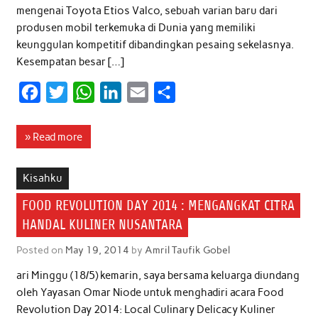
mengenai Toyota Etios Valco, sebuah varian baru dari
produsen mobil terkemuka di Dunia yang memiliki
keunggulan kompetitif dibandingkan pesaing sekelasnya.
Kesempatan besar […]
F
T
W
L
E
S
a
w
h
i
m
h
c
i
a
n
a
a
» Read more
e
t
t
k
i
r
b
t
s
e
l
e
Kisahku
o
e
A
d
FOOD REVOLUTION DAY 2014 : MENGANGKAT CITRA
o
r
p
I
HANDAL KULINER NUSANTARA
k
p
n
Posted on
May 19, 2014
by
Amril Taufik Gobel
ari Minggu (18/5) kemarin, saya bersama keluarga diundang
oleh Yayasan Omar Niode untuk menghadiri acara Food
Revolution Day 2014: Local Culinary Delicacy Kuliner