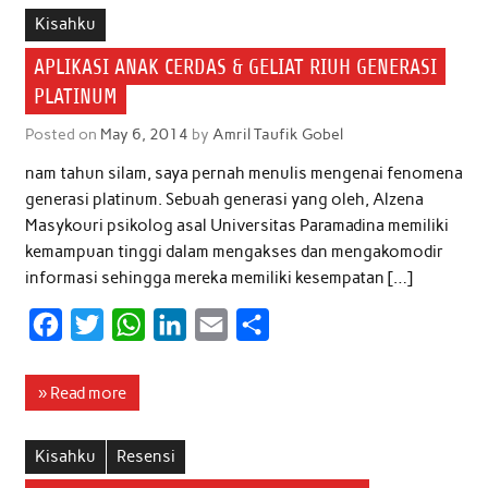
b
t
s
e
l
e
Kisahku
o
e
A
d
APLIKASI ANAK CERDAS & GELIAT RIUH GENERASI
o
r
p
I
PLATINUM
k
p
n
Posted on
May 6, 2014
by
Amril Taufik Gobel
nam tahun silam, saya pernah menulis mengenai fenomena
generasi platinum. Sebuah generasi yang oleh, Alzena
Masykouri psikolog asal Universitas Paramadina memiliki
kemampuan tinggi dalam mengakses dan mengakomodir
informasi sehingga mereka memiliki kesempatan […]
F
T
W
L
E
S
a
w
h
i
m
h
c
i
a
n
a
a
» Read more
e
t
t
k
i
r
b
t
s
e
l
e
Kisahku
Resensi
o
e
A
d