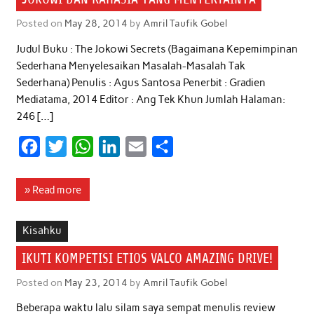
Posted on
May 28, 2014
by
Amril Taufik Gobel
Judul Buku : The Jokowi Secrets (Bagaimana Kepemimpinan
Sederhana Menyelesaikan Masalah-Masalah Tak
Sederhana) Penulis : Agus Santosa Penerbit : Gradien
Mediatama, 2014 Editor : Ang Tek Khun Jumlah Halaman:
246 […]
F
T
W
L
E
S
a
w
h
i
m
h
c
i
a
n
a
a
» Read more
e
t
t
k
i
r
b
t
s
e
l
e
Kisahku
o
e
A
d
IKUTI KOMPETISI ETIOS VALCO AMAZING DRIVE!
o
r
p
I
Posted on
May 23, 2014
by
Amril Taufik Gobel
k
p
n
Beberapa waktu lalu silam saya sempat menulis review