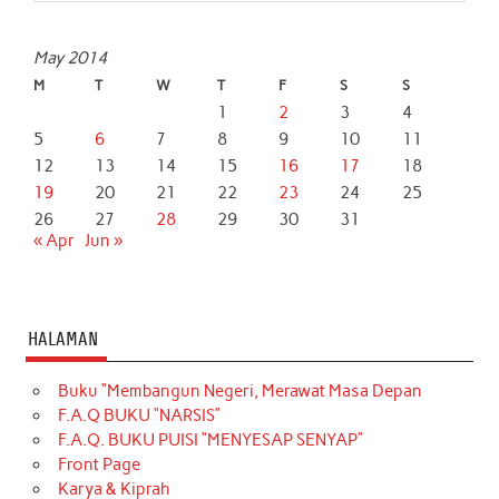
k
p
n
May 2014
M
T
W
T
F
S
S
1
2
3
4
5
6
7
8
9
10
11
12
13
14
15
16
17
18
19
20
21
22
23
24
25
26
27
28
29
30
31
« Apr
Jun »
HALAMAN
Buku “Membangun Negeri, Merawat Masa Depan
F.A.Q BUKU “NARSIS”
F.A.Q. BUKU PUISI “MENYESAP SENYAP”
Front Page
Karya & Kiprah