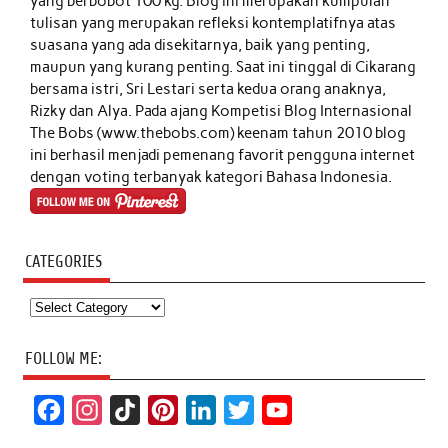
yang berbobot 100 kg. Blog ini merupakan kumpulan
tulisan yang merupakan refleksi kontemplatifnya atas
suasana yang ada disekitarnya, baik yang penting,
maupun yang kurang penting. Saat ini tinggal di Cikarang
bersama istri, Sri Lestari serta kedua orang anaknya,
Rizky dan Alya. Pada ajang Kompetisi Blog Internasional
The Bobs (www.thebobs.com) keenam tahun 2010 blog
ini berhasil menjadi pemenang favorit pengguna internet
dengan voting terbanyak kategori Bahasa Indonesia.
CATEGORIES
Categories
FOLLOW ME:
F
I
T
P
L
T
Y
a
n
i
i
i
w
o