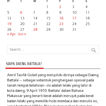
M
T
W
T
F
S
S
1
2
3
4
5
6
7
8
9
10
11
12
13
14
15
16
17
18
19
20
21
22
23
24
25
26
27
28
29
30
31
« Apr
Jun »
SIAPA DAENG BATTALA?
Amril Taufik Gobel
yang menjuluki dirinya sebagai Daeng
Battala'-- sebagai sebentuk penghargaan spesial pada
tanah tempat kelahiran--ini adalah lelaki yang lahir di
kota daeng, 9 April 1970. Battala' dalam Bahasa
Makassar yang berarti berat adalah merujuk pada berat
badan lelaki yang memiliki hobi membaca dan menulis ini,