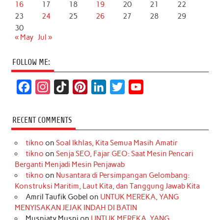
16
17
18
19
20
21
22
23
24
25
26
27
28
29
30
« May
Jul »
FOLLOW ME:
F
I
T
P
L
T
Y
a
n
i
i
i
w
o
c
s
k
n
n
i
u
RECENT COMMENTS
e
t
T
t
k
t
T
tikno
on
Soal Ikhlas, Kita Semua Masih Amatir
b
a
o
e
e
t
u
tikno
on
Senja SEO, Fajar GEO: Saat Mesin Pencari
o
g
k
r
d
e
b
Berganti Menjadi Mesin Penjawab
o
r
e
I
r
e
tikno
on
Nusantara di Persimpangan Gelombang:
Konstruksi Maritim, Laut Kita, dan Tanggung Jawab Kita
k
a
s
n
Amril Taufik Gobel
on
UNTUK MEREKA, YANG
m
t
MENYISAKAN JEJAK INDAH DI BATIN
Musniaty Musni
on
UNTUK MEREKA, YANG