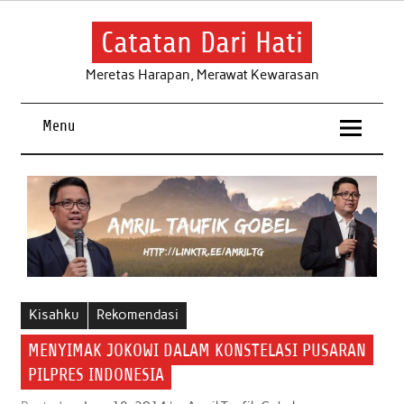
Skip
to
content
Catatan Dari Hati
Meretas Harapan, Merawat Kewarasan
Menu
Kisahku
Rekomendasi
MENYIMAK JOKOWI DALAM KONSTELASI PUSARAN
PILPRES INDONESIA