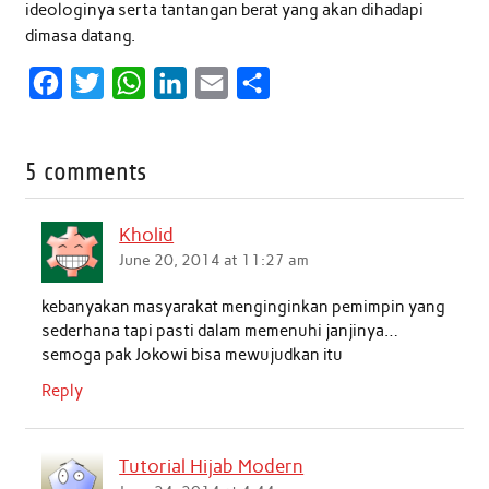
ideologinya serta tantangan berat yang akan dihadapi
dimasa datang.
F
T
W
L
E
S
a
w
h
i
m
h
c
i
a
n
a
a
5 comments
e
t
t
k
i
r
b
t
s
e
l
e
Kholid
o
e
A
d
June 20, 2014 at 11:27 am
o
r
p
I
kebanyakan masyarakat menginginkan pemimpin yang
k
p
n
sederhana tapi pasti dalam memenuhi janjinya…
semoga pak Jokowi bisa mewujudkan itu
Reply
Tutorial Hijab Modern