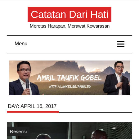
Skip
to
Catatan Dari Hati
content
Meretas Harapan, Merawat Kewarasan
Menu
DAY:
APRIL 16, 2017
Resensi