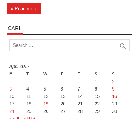
c
i
a
n
a
a
» Read more
e
t
t
k
i
r
b
t
s
e
l
e
CARI
o
e
A
d
o
r
p
I
k
p
n
April 2017
M
T
W
T
F
S
S
1
2
3
4
5
6
7
8
9
10
11
12
13
14
15
16
17
18
19
20
21
22
23
24
25
26
27
28
29
30
« Jan
Jun »