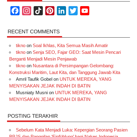
F
I
T
P
L
T
Y
a
n
i
i
i
w
o
c
s
k
n
n
i
u
RECENT COMMENTS
e
t
T
t
k
t
T
tikno
on
Soal Ikhlas, Kita Semua Masih Amatir
b
a
o
e
e
t
u
tikno
on
Senja SEO, Fajar GEO: Saat Mesin Pencari
o
g
k
r
d
e
b
Berganti Menjadi Mesin Penjawab
o
r
e
I
r
e
tikno
on
Nusantara di Persimpangan Gelombang:
Konstruksi Maritim, Laut Kita, dan Tanggung Jawab Kita
k
a
s
n
Amril Taufik Gobel
on
UNTUK MEREKA, YANG
m
t
MENYISAKAN JEJAK INDAH DI BATIN
Musniaty Musni
on
UNTUK MEREKA, YANG
MENYISAKAN JEJAK INDAH DI BATIN
POSTING TERAKHIR
Sebelum Kata Menjadi Luka: Kepergian Seorang Pasien
BPJS dan Panggilan ‘Einfühlung’ bagi Nakes Indonesia