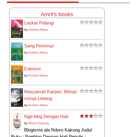
Amril's books
Laskar Pelangi
by
Andrea Hirata
Sang Pemimpi
by
Andrea Hirata
Edensor
by
Andrea Hirata
Maryamah Karpov: Mimpi-
mimpi Lintang
by
Andrea Hirata
Nge-blog Dengan Hati
by
Ndoro Kakung
Blogisme ala Ndoro Kakung Judul
Buku : Ngeblog Dengan Hati Penulis :