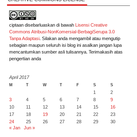
ciptaan disebarluaskan di bawah
Lisensi Creative
Commons Atribusi-NonKomersial-BerbagiSerupa 3.0
Tanpa Adaptasi
. Silakan anda mengambil atau mengutip
sebagian maupun seluruh isi blog ini asalkan jangan lupa
mencantumkan sumber asli tulisannya. Terimakasih atas
pengertian anda
April 2017
M
T
W
T
F
S
S
1
2
3
4
5
6
7
8
9
10
11
12
13
14
15
16
17
18
19
20
21
22
23
24
25
26
27
28
29
30
« Jan
Jun »