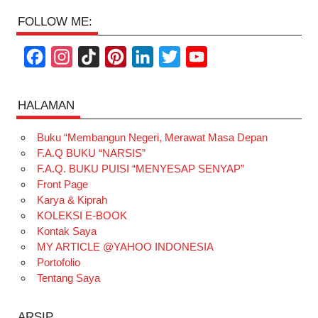
FOLLOW ME:
F
I
T
P
L
T
Y
a
n
i
i
i
w
o
c
s
k
n
n
i
u
HALAMAN
e
t
T
t
k
t
T
Buku “Membangun Negeri, Merawat Masa Depan
b
a
o
e
e
t
u
F.A.Q BUKU “NARSIS”
o
g
k
r
d
e
b
F.A.Q. BUKU PUISI “MENYESAP SENYAP”
o
r
e
I
r
e
Front Page
Karya & Kiprah
k
a
s
n
KOLEKSI E-BOOK
m
t
Kontak Saya
MY ARTICLE @YAHOO INDONESIA
Portofolio
Tentang Saya
ARSIP