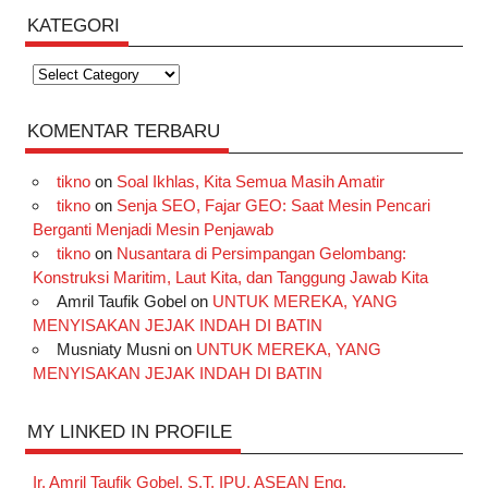
KATEGORI
Kategori
KOMENTAR TERBARU
tikno
on
Soal Ikhlas, Kita Semua Masih Amatir
tikno
on
Senja SEO, Fajar GEO: Saat Mesin Pencari
Berganti Menjadi Mesin Penjawab
tikno
on
Nusantara di Persimpangan Gelombang:
Konstruksi Maritim, Laut Kita, dan Tanggung Jawab Kita
Amril Taufik Gobel
on
UNTUK MEREKA, YANG
MENYISAKAN JEJAK INDAH DI BATIN
Musniaty Musni
on
UNTUK MEREKA, YANG
MENYISAKAN JEJAK INDAH DI BATIN
MY LINKED IN PROFILE
Ir. Amril Taufik Gobel, S.T, IPU, ASEAN Eng.