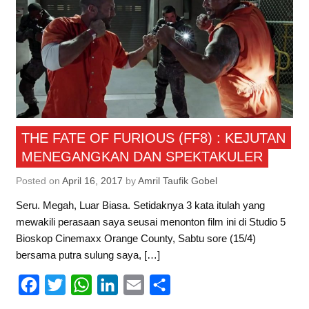
THE FATE OF FURIOUS (FF8) : KEJUTAN
MENEGANGKAN DAN SPEKTAKULER
Posted on
April 16, 2017
by
Amril Taufik Gobel
Seru. Megah, Luar Biasa. Setidaknya 3 kata itulah yang
mewakili perasaan saya seusai menonton film ini di Studio 5
Bioskop Cinemaxx Orange County, Sabtu sore (15/4)
bersama putra sulung saya, […]
F
T
W
L
E
S
a
w
h
i
m
h