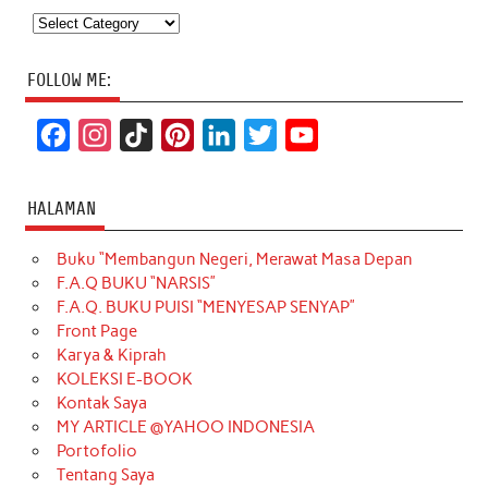
Categories
FOLLOW ME:
F
I
T
P
L
T
Y
a
n
i
i
i
w
o
c
s
k
n
n
i
u
HALAMAN
e
t
T
t
k
t
T
Buku “Membangun Negeri, Merawat Masa Depan
b
a
o
e
e
t
u
F.A.Q BUKU “NARSIS”
o
g
k
r
d
e
b
F.A.Q. BUKU PUISI “MENYESAP SENYAP”
o
r
e
I
r
e
Front Page
Karya & Kiprah
k
a
s
n
KOLEKSI E-BOOK
m
t
Kontak Saya
MY ARTICLE @YAHOO INDONESIA
Portofolio
Tentang Saya