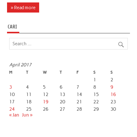
c
i
a
n
a
a
» Read more
e
t
t
k
i
r
b
t
s
e
l
e
CARI
o
e
A
d
o
r
p
I
k
p
n
April 2017
M
T
W
T
F
S
S
1
2
3
4
5
6
7
8
9
10
11
12
13
14
15
16
17
18
19
20
21
22
23
24
25
26
27
28
29
30
« Jan
Jun »