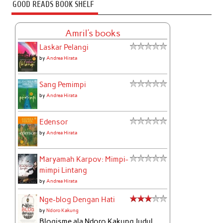
GOOD READS BOOK SHELF
Amril's books
Laskar Pelangi
by
Andrea Hirata
Sang Pemimpi
by
Andrea Hirata
Edensor
by
Andrea Hirata
Maryamah Karpov: Mimpi-
mimpi Lintang
by
Andrea Hirata
Nge-blog Dengan Hati
by
Ndoro Kakung
Blogisme ala Ndoro Kakung Judul