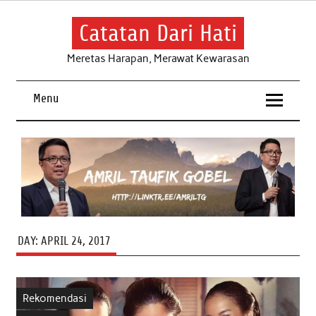
Skip
to
content
Catatan Dari Hati
Meretas Harapan, Merawat Kewarasan
Menu
DAY:
APRIL 24, 2017
Rekomendasi