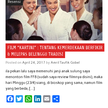
Resensi
FILM “KARTINI” : TENTANG KEMERDEKAAN BERFIKIR
& MELEPAS BELENGGU TRADISI
Posted on
April 24, 2017
by
Amril Taufik Gobel
ila pekan lalu saya memenuhi janji anak sulung saya
menonton film FF8 (sudah saya review filmnya disini), maka
hari Minggu (23/4) siang, di bioskop yang sama, namun film
yang berbeda, […]
F
T
W
L
E
S
a
w
h
i
m
h