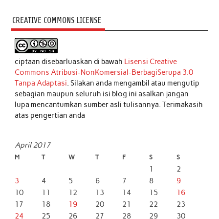
CREATIVE COMMONS LICENSE
ciptaan disebarluaskan di bawah
Lisensi Creative
Commons Atribusi-NonKomersial-BerbagiSerupa 3.0
Tanpa Adaptasi
. Silakan anda mengambil atau mengutip
sebagian maupun seluruh isi blog ini asalkan jangan
lupa mencantumkan sumber asli tulisannya. Terimakasih
atas pengertian anda
April 2017
M
T
W
T
F
S
S
1
2
3
4
5
6
7
8
9
10
11
12
13
14
15
16
17
18
19
20
21
22
23
24
25
26
27
28
29
30