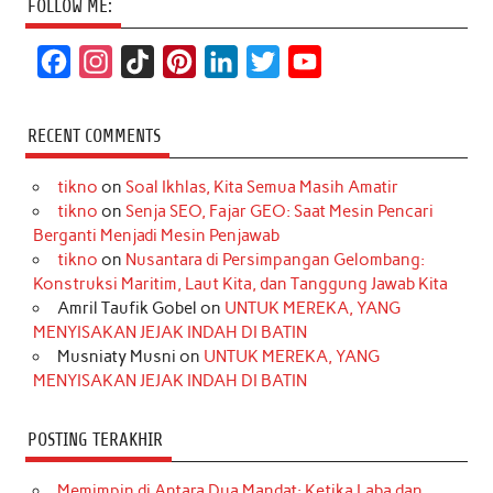
FOLLOW ME:
F
I
T
P
L
T
Y
a
n
i
i
i
w
o
c
s
k
n
n
i
u
RECENT COMMENTS
e
t
T
t
k
t
T
tikno
on
Soal Ikhlas, Kita Semua Masih Amatir
b
a
o
e
e
t
u
tikno
on
Senja SEO, Fajar GEO: Saat Mesin Pencari
o
g
k
r
d
e
b
Berganti Menjadi Mesin Penjawab
o
r
e
I
r
e
tikno
on
Nusantara di Persimpangan Gelombang:
Konstruksi Maritim, Laut Kita, dan Tanggung Jawab Kita
k
a
s
n
Amril Taufik Gobel
on
UNTUK MEREKA, YANG
m
t
MENYISAKAN JEJAK INDAH DI BATIN
Musniaty Musni
on
UNTUK MEREKA, YANG
MENYISAKAN JEJAK INDAH DI BATIN
POSTING TERAKHIR
Memimpin di Antara Dua Mandat: Ketika Laba dan