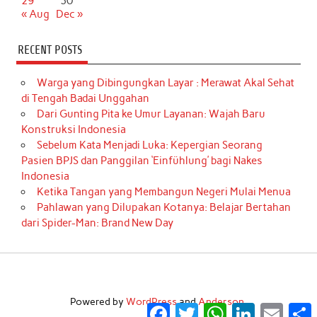
29
30
« Aug
Dec »
RECENT POSTS
Warga yang Dibingungkan Layar : Merawat Akal Sehat
di Tengah Badai Unggahan
Dari Gunting Pita ke Umur Layanan: Wajah Baru
Konstruksi Indonesia
Sebelum Kata Menjadi Luka: Kepergian Seorang
Pasien BPJS dan Panggilan ‘Einfühlung’ bagi Nakes
Indonesia
Ketika Tangan yang Membangun Negeri Mulai Menua
Pahlawan yang Dilupakan Kotanya: Belajar Bertahan
dari Spider-Man: Brand New Day
Powered by
WordPress
and
Anderson
.
Facebook
Twitter
WhatsApp
LinkedIn
Email
S