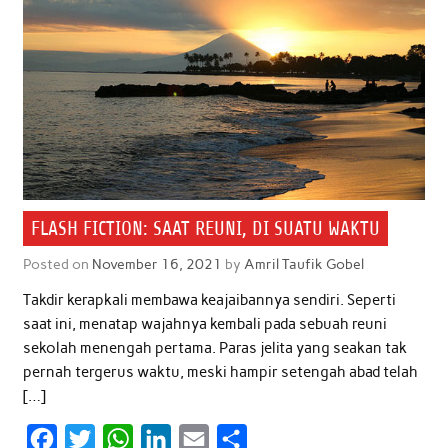
FLASH FICTION: SAAT REUNI, DI SUATU WAKTU
Posted on
November 16, 2021
by
Amril Taufik Gobel
Takdir kerapkali membawa keajaibannya sendiri. Seperti
saat ini, menatap wajahnya kembali pada sebuah reuni
sekolah menengah pertama. Paras jelita yang seakan tak
pernah tergerus waktu, meski hampir setengah abad telah
[…]
F
T
W
L
E
S