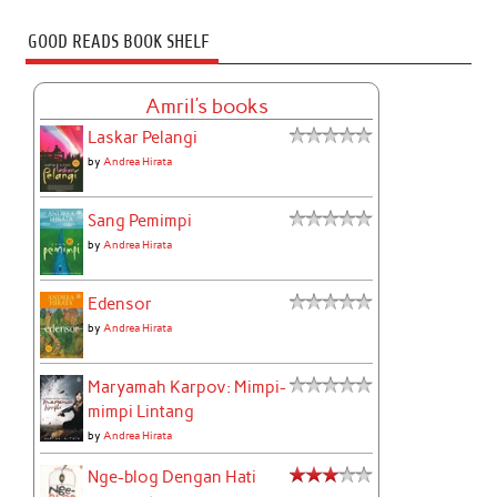
GOOD READS BOOK SHELF
Amril's books
Laskar Pelangi
by
Andrea Hirata
Sang Pemimpi
by
Andrea Hirata
Edensor
by
Andrea Hirata
Maryamah Karpov: Mimpi-
mimpi Lintang
by
Andrea Hirata
Nge-blog Dengan Hati