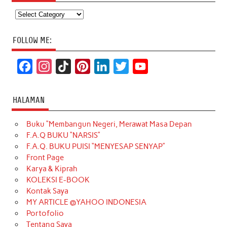
Categories
FOLLOW ME:
F
I
T
P
L
T
Y
a
n
i
i
i
w
o
c
s
k
n
n
i
u
HALAMAN
e
t
T
t
k
t
T
Buku “Membangun Negeri, Merawat Masa Depan
b
a
o
e
e
t
u
F.A.Q BUKU “NARSIS”
o
g
k
r
d
e
b
F.A.Q. BUKU PUISI “MENYESAP SENYAP”
o
r
e
I
r
e
Front Page
Karya & Kiprah
k
a
s
n
KOLEKSI E-BOOK
m
t
Kontak Saya
MY ARTICLE @YAHOO INDONESIA
Portofolio
Tentang Saya