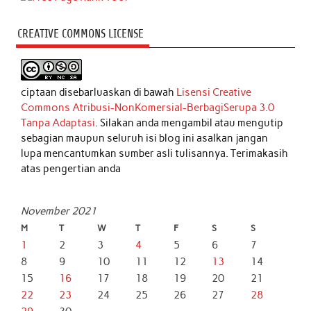
CREATIVE COMMONS LICENSE
ciptaan disebarluaskan di bawah
Lisensi Creative
Commons Atribusi-NonKomersial-BerbagiSerupa 3.0
Tanpa Adaptasi
. Silakan anda mengambil atau mengutip
sebagian maupun seluruh isi blog ini asalkan jangan
lupa mencantumkan sumber asli tulisannya. Terimakasih
atas pengertian anda
November 2021
M
T
W
T
F
S
S
1
2
3
4
5
6
7
8
9
10
11
12
13
14
15
16
17
18
19
20
21
22
23
24
25
26
27
28