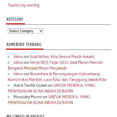
Tweets by amriltg
KATEGORI
Kategori
KOMENTAR TERBARU
tikno
on
Soal Ikhlas, Kita Semua Masih Amatir
tikno
on
Senja SEO, Fajar GEO: Saat Mesin Pencari
Berganti Menjadi Mesin Penjawab
tikno
on
Nusantara di Persimpangan Gelombang:
Konstruksi Maritim, Laut Kita, dan Tanggung Jawab Kita
Amril Taufik Gobel
on
UNTUK MEREKA, YANG
MENYISAKAN JEJAK INDAH DI BATIN
Musniaty Musni
on
UNTUK MEREKA, YANG
MENYISAKAN JEJAK INDAH DI BATIN
MY LINKED IN PROFILE