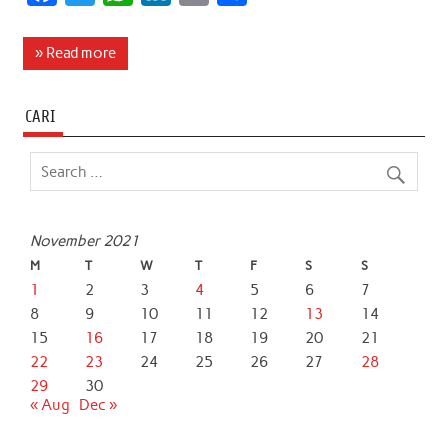
a
w
h
i
m
h
c
i
a
n
a
a
» Read more
e
t
t
k
i
r
b
t
s
e
l
e
CARI
o
e
A
d
o
r
p
I
k
p
n
November 2021
M
T
W
T
F
S
S
1
2
3
4
5
6
7
8
9
10
11
12
13
14
15
16
17
18
19
20
21
22
23
24
25
26
27
28
29
30
« Aug
Dec »