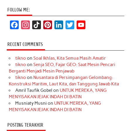
FOLLOW ME:
F
I
T
P
L
T
Y
a
n
i
i
i
w
o
c
s
k
n
n
i
u
RECENT COMMENTS
e
t
T
t
k
t
T
tikno
on
Soal Ikhlas, Kita Semua Masih Amatir
b
a
o
e
e
t
u
tikno
on
Senja SEO, Fajar GEO: Saat Mesin Pencari
o
g
k
r
d
e
b
Berganti Menjadi Mesin Penjawab
o
r
e
I
r
e
tikno
on
Nusantara di Persimpangan Gelombang:
Konstruksi Maritim, Laut Kita, dan Tanggung Jawab Kita
k
a
s
n
Amril Taufik Gobel
on
UNTUK MEREKA, YANG
m
t
MENYISAKAN JEJAK INDAH DI BATIN
Musniaty Musni
on
UNTUK MEREKA, YANG
MENYISAKAN JEJAK INDAH DI BATIN
POSTING TERAKHIR