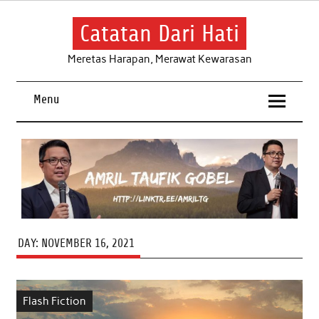
Skip
to
content
Catatan Dari Hati
Meretas Harapan, Merawat Kewarasan
Menu
DAY:
NOVEMBER 16, 2021
Flash Fiction