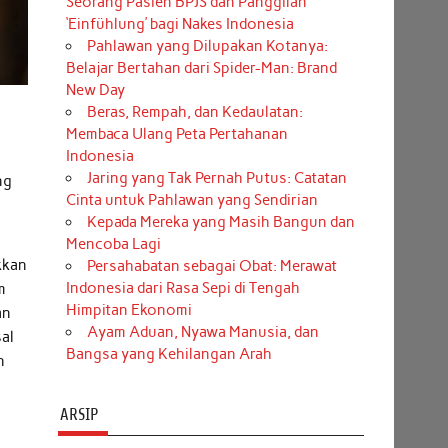
Seorang Pasien BPJS dan Panggilan
‘Einfühlung’ bagi Nakes Indonesia
Pahlawan yang Dilupakan Kotanya:
Belajar Bertahan dari Spider-Man: Brand
New Day
Beras, Rempah, dan Kedaulatan:
Membaca Ulang Peta Pertahanan
Indonesia
Jaring yang Tak Pernah Putus: Catatan
ng
Cinta untuk Pahlawan yang Sendirian
Kepada Mereka yang Masih Bangun dan
Mencoba Lagi
kkan
Persahabatan sebagai Obat: Merawat
Indonesia dari Rasa Sepi di Tengah
m
Himpitan Ekonomi
an
Ayam Aduan, Nyawa Manusia, dan
sal
Bangsa yang Kehilangan Arah
n
ARSIP