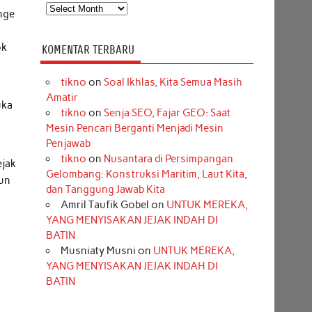
Arsip
nge
ok
KOMENTAR TERBARU
tikno
on
Soal Ikhlas, Kita Semua Masih
Amatir
uka
tikno
on
Senja SEO, Fajar GEO: Saat
Mesin Pencari Berganti Menjadi Mesin
Penjawab
tikno
on
Nusantara di Persimpangan
ejak
Gelombang: Konstruksi Maritim, Laut Kita,
mun
dan Tanggung Jawab Kita
Amril Taufik Gobel
on
UNTUK MEREKA,
YANG MENYISAKAN JEJAK INDAH DI
BATIN
Musniaty Musni
on
UNTUK MEREKA,
YANG MENYISAKAN JEJAK INDAH DI
BATIN