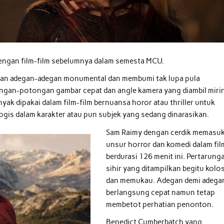
 dengan film-film sebelumnya dalam semesta MCU.
kan adegan-adegan monumental dan membumi tak lupa pula
ongan-potongan gambar cepat dan angle kamera yang diambil miri
anyak dipakai dalam film-film bernuansa horor atau thriller untuk
is dalam karakter atau pun subjek yang sedang dinarasikan.
Sam Raimy dengan cerdik memasu
unsur horror dan komedi dalam fil
berdurasi 126 menit ini. Pertarung
sihir yang ditampilkan begitu kolo
dan memukau. Adegan demi adega
berlangsung cepat namun tetap
membetot perhatian penonton.
Benedict Cumberbatch yang