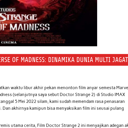
ERSE OF MADNESS: DINAMIKA DUNIA MULTI JAGAT
atkan waktu libur akhir pekan menonton film anyar semesta Marve
adness (selanjutnya saya sebut Doctor Strange 2) di Studio IMAX
tanggal 5 Mei 2022 silam, kami sudah memendam rasa penasaran
. Dan akhirnya kamipun bisa menyaksikan film ini seusai pulang
emis utama cerita, Film Doctor Strange 2 ini menyajikan adegan a