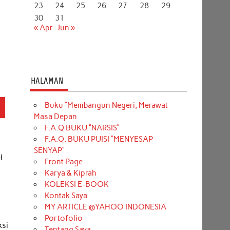
23
24
25
26
27
28
29
30
31
« Apr
Jun »
HALAMAN
Buku “Membangun Negeri, Merawat
Masa Depan
F.A.Q BUKU “NARSIS”
F.A.Q. BUKU PUISI “MENYESAP
SENYAP”
l
Front Page
Karya & Kiprah
KOLEKSI E-BOOK
Kontak Saya
MY ARTICLE @YAHOO INDONESIA
Portofolio
ksi
Tentang Saya