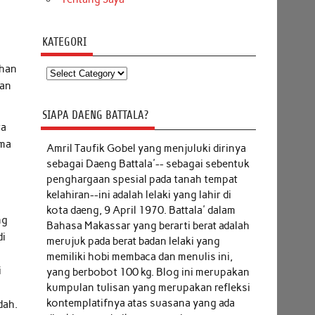
KATEGORI
ihan
Kategori
kan
SIAPA DAENG BATTALA?
ta
ama
Amril Taufik Gobel
yang menjuluki dirinya
sebagai Daeng Battala'-- sebagai sebentuk
penghargaan spesial pada tanah tempat
kelahiran--ini adalah lelaki yang lahir di
kota daeng, 9 April 1970. Battala' dalam
ng
Bahasa Makassar yang berarti berat adalah
di
merujuk pada berat badan lelaki yang
memiliki hobi membaca dan menulis ini,
i
yang berbobot 100 kg. Blog ini merupakan
kumpulan tulisan yang merupakan refleksi
kontemplatifnya atas suasana yang ada
dah.