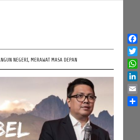
Face
NGUN NEGERI, MERAWAT MASA DEPAN
Twitt
What
Linke
Email
Share