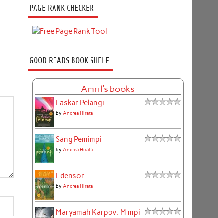
PAGE RANK CHECKER
GOOD READS BOOK SHELF
Amril's books
Laskar Pelangi
by
Andrea Hirata
Sang Pemimpi
by
Andrea Hirata
Edensor
by
Andrea Hirata
Maryamah Karpov: Mimpi-