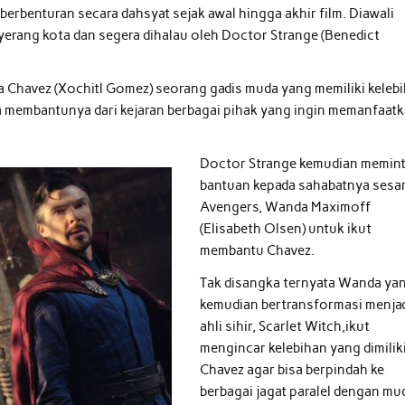
berbenturan secara dahsyat sejak awal hingga akhir film. Diawali
yerang kota dan segera dihalau oleh Doctor Strange (Benedict
a Chavez (Xochitl Gomez) seorang gadis muda yang memiliki keleb
sa membantunya dari kejaran berbagai pihak yang ingin memanfaat
Doctor Strange kemudian memin
bantuan kepada sahabatnya ses
Avengers, Wanda Maximoff
(Elisabeth Olsen) untuk ikut
membantu Chavez.
Tak disangka ternyata Wanda ya
kemudian bertransformasi menja
ahli sihir, Scarlet Witch,ikut
mengincar kelebihan yang dimilik
Chavez agar bisa berpindah ke
berbagai jagat paralel dengan mu