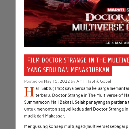
FILM DOCTOR STRANGE IN THE MULTIV
YANG SERU DAN MENAKJUBKAN
Posted on
May 15, 2022
by
Amril Taufik Gobel
H
ari Sabtu(14/5) saya bersama keluarga memanfa
terbaru: Doctor Strange in The Multiverse of M
Summarecon Mall Bekasi. Sejak penayangan perdana 
untuk menonton sequel kedua dari Doctor Strange ini
mudik dari Makassar.
Mengusung konsep multijagad (multiverse) sebagai pr