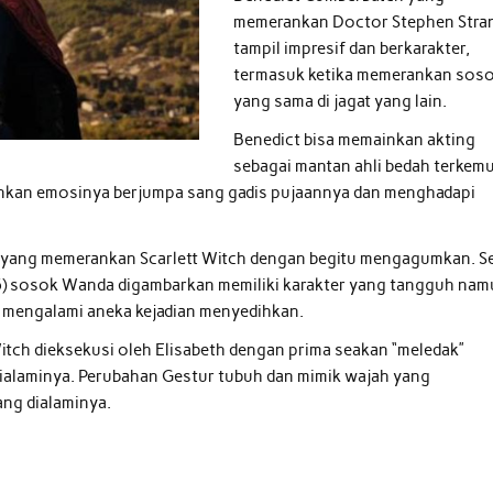
memerankan Doctor Stephen Stra
tampil impresif dan berkarakter,
termasuk ketika memerankan sos
yang sama di jagat yang lain.
Benedict bisa memainkan akting
sebagai mantan ahli bedah terkem
inkan emosinya berjumpa sang gadis pujaannya dan menghadapi
n yang memerankan Scarlett Witch dengan begitu mengagumkan. S
5) sosok Wanda digambarkan memiliki karakter yang tangguh na
a mengalami aneka kejadian menyedihkan.
 Witch dieksekusi oleh Elisabeth dengan prima seakan “meledak”
ialaminya. Perubahan Gestur tubuh dan mimik wajah yang
ang dialaminya.