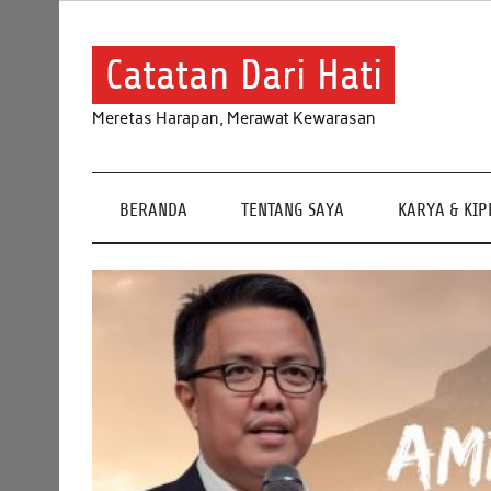
Skip
to
content
Catatan Dari Hati
Meretas Harapan, Merawat Kewarasan
BERANDA
TENTANG SAYA
KARYA & KI