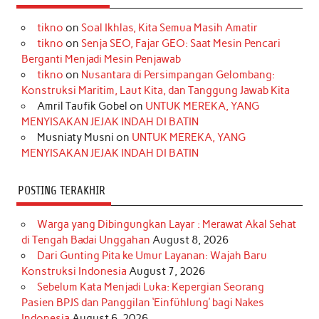
e
t
T
t
k
t
T
tikno
on
Soal Ikhlas, Kita Semua Masih Amatir
b
a
o
e
e
t
u
tikno
on
Senja SEO, Fajar GEO: Saat Mesin Pencari
o
g
k
r
d
e
b
Berganti Menjadi Mesin Penjawab
o
r
e
I
r
e
tikno
on
Nusantara di Persimpangan Gelombang:
Konstruksi Maritim, Laut Kita, dan Tanggung Jawab Kita
k
a
s
n
Amril Taufik Gobel
on
UNTUK MEREKA, YANG
m
t
MENYISAKAN JEJAK INDAH DI BATIN
Musniaty Musni
on
UNTUK MEREKA, YANG
MENYISAKAN JEJAK INDAH DI BATIN
POSTING TERAKHIR
Warga yang Dibingungkan Layar : Merawat Akal Sehat
di Tengah Badai Unggahan
August 8, 2026
Dari Gunting Pita ke Umur Layanan: Wajah Baru
Konstruksi Indonesia
August 7, 2026
Sebelum Kata Menjadi Luka: Kepergian Seorang
Pasien BPJS dan Panggilan ‘Einfühlung’ bagi Nakes
Indonesia
August 6, 2026