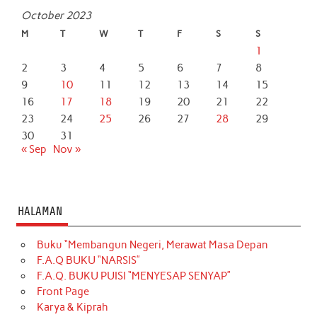
October 2023
M
T
W
T
F
S
S
1
2
3
4
5
6
7
8
9
10
11
12
13
14
15
16
17
18
19
20
21
22
23
24
25
26
27
28
29
30
31
« Sep
Nov »
HALAMAN
Buku “Membangun Negeri, Merawat Masa Depan
F.A.Q BUKU “NARSIS”
F.A.Q. BUKU PUISI “MENYESAP SENYAP”
Front Page
Karya & Kiprah