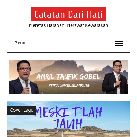
Skip
to
content
Catatan Dari Hati
Meretas Harapan, Merawat Kewarasan
Menu
Cover Lagu