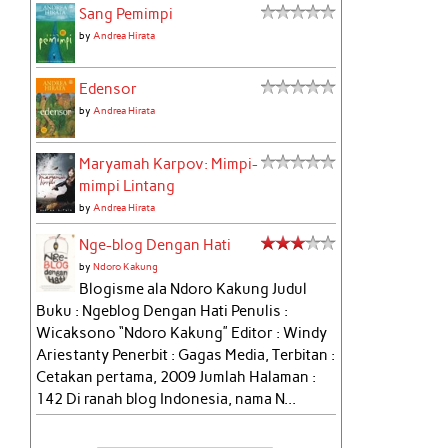
Sang Pemimpi
by
Andrea Hirata
Edensor
by
Andrea Hirata
Maryamah Karpov: Mimpi-
mimpi Lintang
by
Andrea Hirata
Nge-blog Dengan Hati
by
Ndoro Kakung
Blogisme ala Ndoro Kakung Judul
Buku : Ngeblog Dengan Hati Penulis :
Wicaksono “Ndoro Kakung” Editor : Windy
Ariestanty Penerbit : Gagas Media, Terbitan :
Cetakan pertama, 2009 Jumlah Halaman :
142 Di ranah blog Indonesia, nama N...