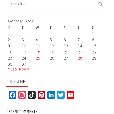
October 2023
M
T
W
T
F
S
S
1
2
3
4
5
6
7
8
9
10
11
12
13
14
15
16
17
18
19
20
21
22
23
24
25
26
27
28
29
30
31
« Sep
Nov »
FOLLOW ME:
F
I
T
P
L
T
Y
a
n
i
i
i
w
o
c
s
k
n
n
i
u
RECENT COMMENTS