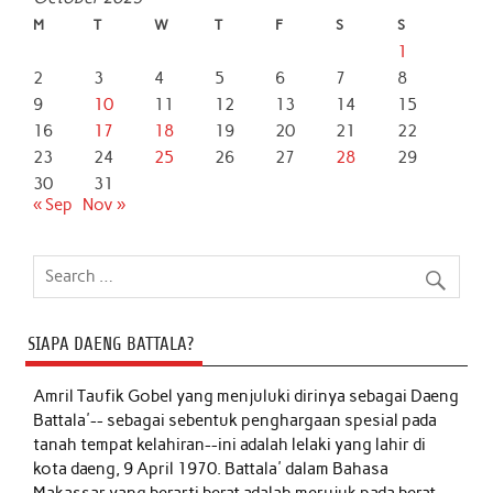
M
T
W
T
F
S
S
1
2
3
4
5
6
7
8
9
10
11
12
13
14
15
16
17
18
19
20
21
22
23
24
25
26
27
28
29
30
31
« Sep
Nov »
SIAPA DAENG BATTALA?
Amril Taufik Gobel
yang menjuluki dirinya sebagai Daeng
Battala'-- sebagai sebentuk penghargaan spesial pada
tanah tempat kelahiran--ini adalah lelaki yang lahir di
kota daeng, 9 April 1970. Battala' dalam Bahasa
Makassar yang berarti berat adalah merujuk pada berat