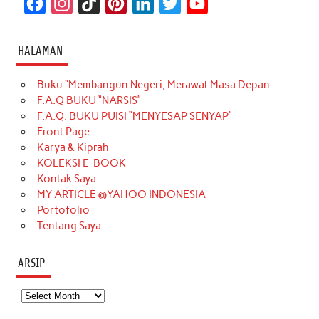
F
I
T
P
L
T
Y
a
n
i
i
i
w
o
c
s
k
n
n
i
u
HALAMAN
e
t
T
t
k
t
T
Buku “Membangun Negeri, Merawat Masa Depan
b
a
o
e
e
t
u
F.A.Q BUKU “NARSIS”
o
g
k
r
d
e
b
F.A.Q. BUKU PUISI “MENYESAP SENYAP”
o
r
e
I
r
e
Front Page
Karya & Kiprah
k
a
s
n
KOLEKSI E-BOOK
m
t
Kontak Saya
MY ARTICLE @YAHOO INDONESIA
Portofolio
Tentang Saya
ARSIP
Arsip