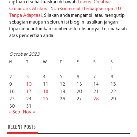
ciptaan disebarluaskan di bawah
Lisensi Creative
Commons Atribusi-NonKomersial-BerbagiSerupa 3.0
Tanpa Adaptasi
. Silakan anda mengambil atau mengutip
sebagian maupun seluruh isi blog ini asalkan jangan
lupa mencantumkan sumber asli tulisannya. Terimakasih
atas pengertian anda
October 2023
M
T
W
T
F
S
S
1
2
3
4
5
6
7
8
9
10
11
12
13
14
15
16
17
18
19
20
21
22
23
24
25
26
27
28
29
30
31
« Sep
Nov »
RECENT POSTS