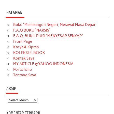
a
n
i
i
i
w
o
c
s
k
n
n
i
u
HALAMAN
e
t
T
t
k
t
T
Buku “Membangun Negeri, Merawat Masa Depan
b
a
o
e
e
t
u
F.A.Q BUKU “NARSIS”
o
g
k
r
d
e
b
F.A.Q. BUKU PUISI “MENYESAP SENYAP”
o
r
e
I
r
e
Front Page
Karya & Kiprah
k
a
s
n
KOLEKSI E-BOOK
m
t
Kontak Saya
MY ARTICLE @YAHOO INDONESIA
Portofolio
Tentang Saya
ARSIP
Arsip
KOMENTAR TERBARU