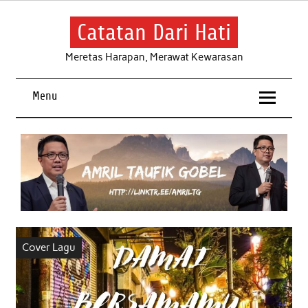
Skip
to
content
Catatan Dari Hati
Meretas Harapan, Merawat Kewarasan
Menu
Cover Lagu