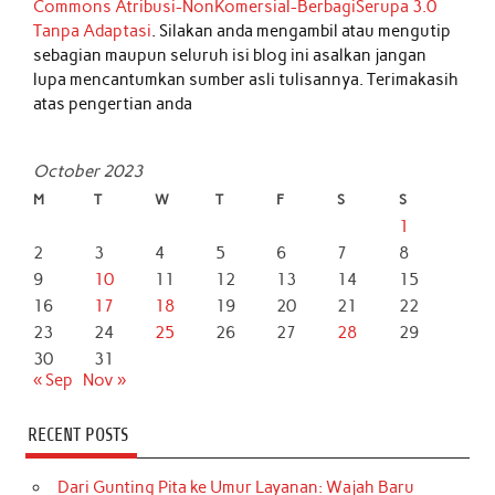
Commons Atribusi-NonKomersial-BerbagiSerupa 3.0
Tanpa Adaptasi
. Silakan anda mengambil atau mengutip
sebagian maupun seluruh isi blog ini asalkan jangan
lupa mencantumkan sumber asli tulisannya. Terimakasih
atas pengertian anda
October 2023
M
T
W
T
F
S
S
1
2
3
4
5
6
7
8
9
10
11
12
13
14
15
16
17
18
19
20
21
22
23
24
25
26
27
28
29
30
31
« Sep
Nov »
RECENT POSTS
Dari Gunting Pita ke Umur Layanan: Wajah Baru