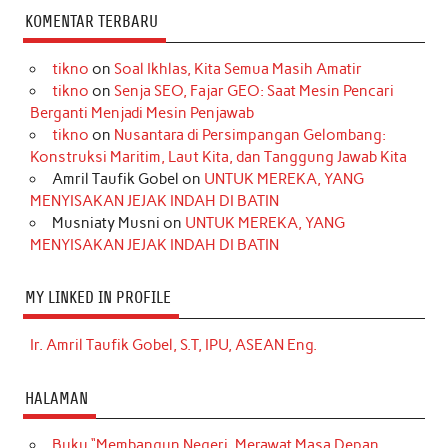
KOMENTAR TERBARU
tikno
on
Soal Ikhlas, Kita Semua Masih Amatir
tikno
on
Senja SEO, Fajar GEO: Saat Mesin Pencari
Berganti Menjadi Mesin Penjawab
tikno
on
Nusantara di Persimpangan Gelombang:
Konstruksi Maritim, Laut Kita, dan Tanggung Jawab Kita
Amril Taufik Gobel
on
UNTUK MEREKA, YANG
MENYISAKAN JEJAK INDAH DI BATIN
Musniaty Musni
on
UNTUK MEREKA, YANG
MENYISAKAN JEJAK INDAH DI BATIN
MY LINKED IN PROFILE
Ir. Amril Taufik Gobel, S.T, IPU, ASEAN Eng.
HALAMAN
Buku “Membangun Negeri, Merawat Masa Depan