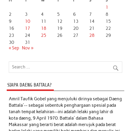
M
T
W
T
F
S
S
1
2
3
4
5
6
7
8
9
10
11
12
13
14
15
16
17
18
19
20
21
22
23
24
25
26
27
28
29
30
31
« Sep
Nov »
SIAPA DAENG BATTALA?
Amril Taufik Gobel
yang menjuluki dirinya sebagai Daeng
Battala'-- sebagai sebentuk penghargaan spesial pada
tanah tempat kelahiran--ini adalah lelaki yang lahir di
kota daeng, 9 April 1970. Battala' dalam Bahasa
Makassar yang berarti berat adalah merujuk pada berat
badan lelaki yang memiliki hobi membaca dan menulis ini,