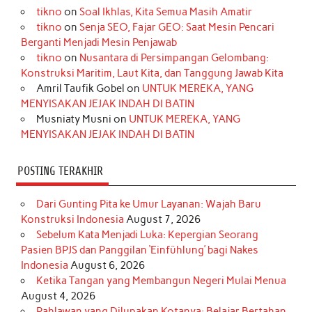
tikno
on
Soal Ikhlas, Kita Semua Masih Amatir
b
a
o
e
e
t
u
tikno
on
Senja SEO, Fajar GEO: Saat Mesin Pencari
o
g
k
r
d
e
b
Berganti Menjadi Mesin Penjawab
o
r
e
I
r
e
tikno
on
Nusantara di Persimpangan Gelombang:
Konstruksi Maritim, Laut Kita, dan Tanggung Jawab Kita
k
a
s
n
Amril Taufik Gobel
on
UNTUK MEREKA, YANG
m
t
MENYISAKAN JEJAK INDAH DI BATIN
Musniaty Musni
on
UNTUK MEREKA, YANG
MENYISAKAN JEJAK INDAH DI BATIN
POSTING TERAKHIR
Dari Gunting Pita ke Umur Layanan: Wajah Baru
Konstruksi Indonesia
August 7, 2026
Sebelum Kata Menjadi Luka: Kepergian Seorang
Pasien BPJS dan Panggilan ‘Einfühlung’ bagi Nakes
Indonesia
August 6, 2026
Ketika Tangan yang Membangun Negeri Mulai Menua
August 4, 2026
Pahlawan yang Dilupakan Kotanya: Belajar Bertahan