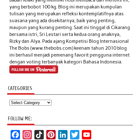
yang berbobot 100 kg. Blog ini merupakan kumpulan
tulisan yang merupakan refleksi kontemplatifnya atas
suasana yang ada disekitarnya, baik yang penting,
maupun yang kurang penting. Saat ini tinggal di Cikarang
bersama istri, Sri Lestari serta kedua orang anaknya,
Rizky dan Alya. Pada ajang Kompetisi Blog Internasional
The Bobs (www.thebobs.com) keenam tahun 2010 blog
ini berhasil menjadi pemenang favorit pengguna internet
dengan voting terbanyak kategori Bahasa Indonesia.
CATEGORIES
Categories
FOLLOW ME:
F
I
T
P
L
T
Y