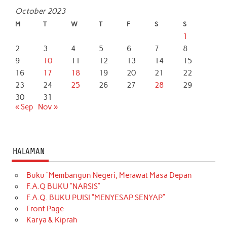
October 2023
M
T
W
T
F
S
S
1
2
3
4
5
6
7
8
9
10
11
12
13
14
15
16
17
18
19
20
21
22
23
24
25
26
27
28
29
30
31
« Sep
Nov »
HALAMAN
Buku “Membangun Negeri, Merawat Masa Depan
F.A.Q BUKU “NARSIS”
F.A.Q. BUKU PUISI “MENYESAP SENYAP”
Front Page
Karya & Kiprah