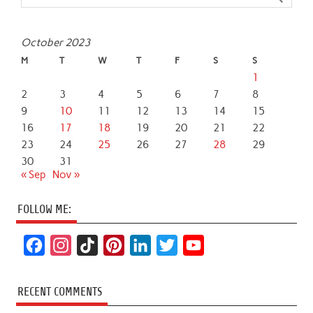
October 2023
M
T
W
T
F
S
S
1
2
3
4
5
6
7
8
9
10
11
12
13
14
15
16
17
18
19
20
21
22
23
24
25
26
27
28
29
30
31
« Sep
Nov »
FOLLOW ME:
F
I
T
P
L
T
Y
a
n
i
i
i
w
o
c
s
k
n
n
i
u
RECENT COMMENTS
e
t
T
t
k
t
T