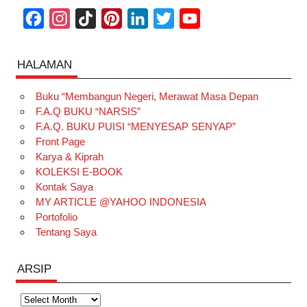
F
I
T
P
L
T
Y
a
n
i
i
i
w
o
c
s
k
n
n
i
u
HALAMAN
e
t
T
t
k
t
T
Buku “Membangun Negeri, Merawat Masa Depan
b
a
o
e
e
t
u
F.A.Q BUKU “NARSIS”
o
g
k
r
d
e
b
F.A.Q. BUKU PUISI “MENYESAP SENYAP”
o
r
e
I
r
e
Front Page
Karya & Kiprah
k
a
s
n
KOLEKSI E-BOOK
m
t
Kontak Saya
MY ARTICLE @YAHOO INDONESIA
Portofolio
Tentang Saya
ARSIP
Arsip