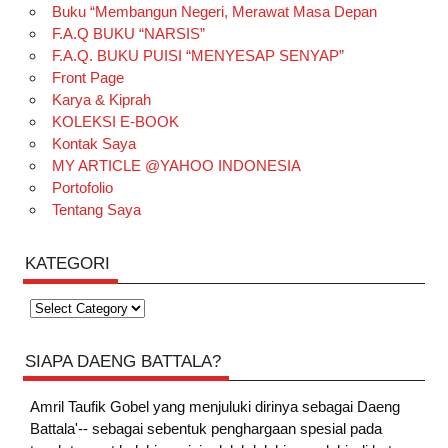
Buku “Membangun Negeri, Merawat Masa Depan
F.A.Q BUKU “NARSIS”
F.A.Q. BUKU PUISI “MENYESAP SENYAP”
Front Page
Karya & Kiprah
KOLEKSI E-BOOK
Kontak Saya
MY ARTICLE @YAHOO INDONESIA
Portofolio
Tentang Saya
KATEGORI
Kategori
SIAPA DAENG BATTALA?
Amril Taufik Gobel
yang menjuluki dirinya sebagai Daeng
Battala'-- sebagai sebentuk penghargaan spesial pada