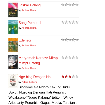
Laskar Pelangi
by
Andrea Hirata
Sang Pemimpi
by
Andrea Hirata
Edensor
by
Andrea Hirata
Maryamah Karpov: Mimpi-
mimpi Lintang
by
Andrea Hirata
Nge-blog Dengan Hati
by
Ndoro Kakung
Blogisme ala Ndoro Kakung Judul
Buku : Ngeblog Dengan Hati Penulis :
Wicaksono “Ndoro Kakung” Editor : Windy
Ariestanty Penerbit : Gagas Media, Terbitan :