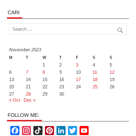
CARI
November 2023
M
T
W
T
F
S
S
1
2
3
4
5
6
7
8
9
10
11
12
13
14
15
16
17
18
19
20
21
22
23
24
25
26
27
28
29
30
« Oct
Dec »
FOLLOW ME:
F
I
T
P
L
T
Y