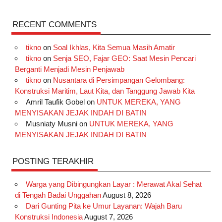
a
n
i
i
i
w
o
c
s
k
n
n
i
u
RECENT COMMENTS
e
t
T
t
k
t
T
tikno
on
Soal Ikhlas, Kita Semua Masih Amatir
b
a
o
e
e
t
u
tikno
on
Senja SEO, Fajar GEO: Saat Mesin Pencari
o
g
k
r
d
e
b
Berganti Menjadi Mesin Penjawab
o
r
e
I
r
e
tikno
on
Nusantara di Persimpangan Gelombang:
Konstruksi Maritim, Laut Kita, dan Tanggung Jawab Kita
k
a
s
n
Amril Taufik Gobel
on
UNTUK MEREKA, YANG
m
t
MENYISAKAN JEJAK INDAH DI BATIN
Musniaty Musni
on
UNTUK MEREKA, YANG
MENYISAKAN JEJAK INDAH DI BATIN
POSTING TERAKHIR
Warga yang Dibingungkan Layar : Merawat Akal Sehat
di Tengah Badai Unggahan
August 8, 2026
Dari Gunting Pita ke Umur Layanan: Wajah Baru
Konstruksi Indonesia
August 7, 2026