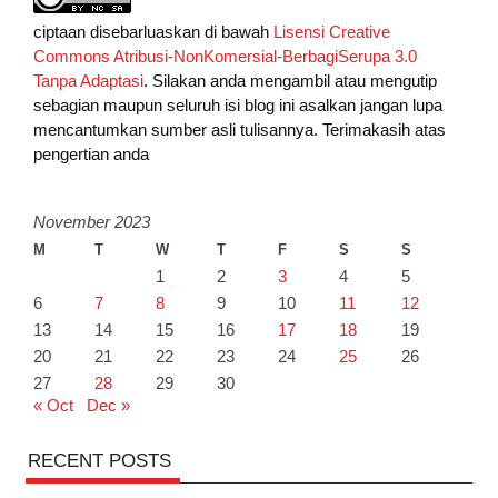
ciptaan disebarluaskan di bawah
Lisensi Creative
Commons Atribusi-NonKomersial-BerbagiSerupa 3.0
Tanpa Adaptasi
. Silakan anda mengambil atau mengutip
sebagian maupun seluruh isi blog ini asalkan jangan lupa
mencantumkan sumber asli tulisannya. Terimakasih atas
pengertian anda
November 2023
M
T
W
T
F
S
S
1
2
3
4
5
6
7
8
9
10
11
12
13
14
15
16
17
18
19
20
21
22
23
24
25
26
27
28
29
30
« Oct
Dec »
RECENT POSTS