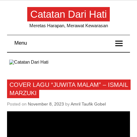
Skip
to
Catatan Dari Hati
content
Meretas Harapan, Merawat Kewarasan
Menu
Cover Lagu
COVER LAGU “JUWITA MALAM” – ISMAIL
MARZUKI
Posted on
November 8, 2023
by
Amril Taufik Gobel