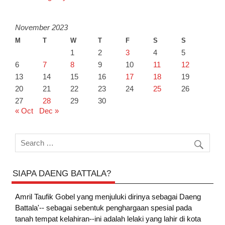
November 2023
M
T
W
T
F
S
S
1
2
3
4
5
6
7
8
9
10
11
12
13
14
15
16
17
18
19
20
21
22
23
24
25
26
27
28
29
30
« Oct
Dec »
SIAPA DAENG BATTALA?
Amril Taufik Gobel
yang menjuluki dirinya sebagai Daeng
Battala'-- sebagai sebentuk penghargaan spesial pada
tanah tempat kelahiran--ini adalah lelaki yang lahir di kota