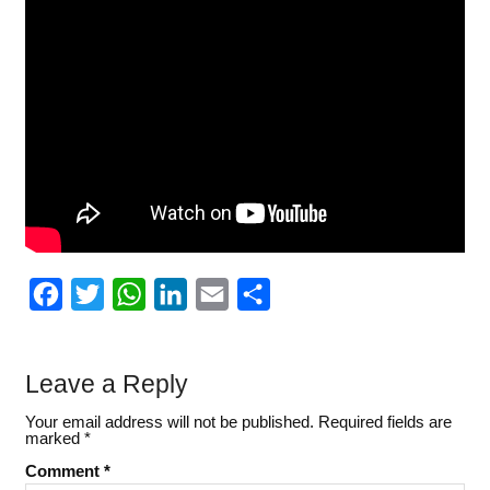
F
T
W
L
E
S
a
w
h
i
m
h
c
i
a
n
a
a
Leave a Reply
e
t
t
k
i
r
Your email address will not be published.
Required fields are
b
t
s
e
l
e
marked
*
o
e
A
d
Comment
*