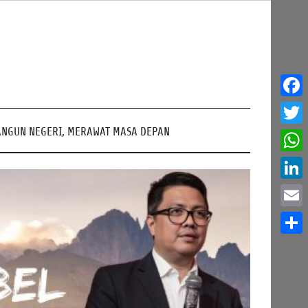
Face
NGUN NEGERI, MERAWAT MASA DEPAN
Twitt
What
Linke
Email
Share