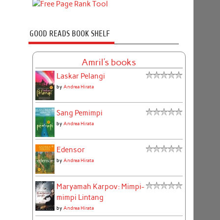
GOOD READS BOOK SHELF
Amril's books
Laskar Pelangi
by
Andrea Hirata
Sang Pemimpi
by
Andrea Hirata
Edensor
by
Andrea Hirata
Maryamah Karpov: Mimpi-
mimpi Lintang
by
Andrea Hirata