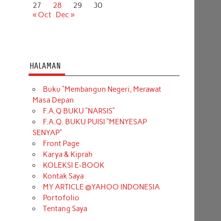
27
28
29
30
« Oct
Dec »
HALAMAN
Buku “Membangun Negeri, Merawat
Masa Depan
F.A.Q BUKU “NARSIS”
F.A.Q. BUKU PUISI “MENYESAP
SENYAP”
Front Page
Karya & Kiprah
KOLEKSI E-BOOK
Kontak Saya
MY ARTICLE @YAHOO INDONESIA
Portofolio
Tentang Saya