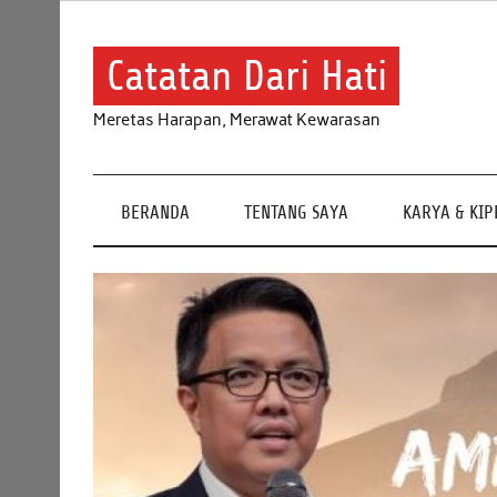
Skip
to
content
Catatan Dari Hati
Meretas Harapan, Merawat Kewarasan
BERANDA
TENTANG SAYA
KARYA & KI