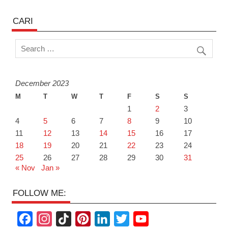
CARI
December 2023
M
T
W
T
F
S
S
1
2
3
4
5
6
7
8
9
10
11
12
13
14
15
16
17
18
19
20
21
22
23
24
25
26
27
28
29
30
31
« Nov
Jan »
FOLLOW ME:
F
I
T
P
L
T
Y