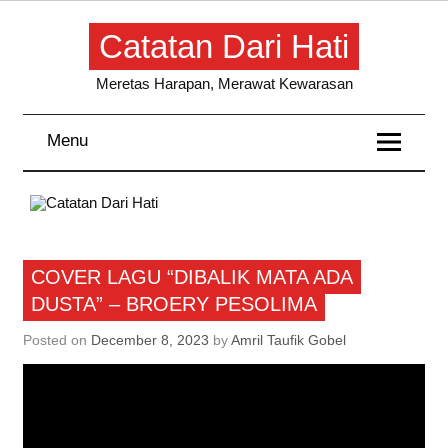
Skip
to
Catatan Dari Hati
content
Meretas Harapan, Merawat Kewarasan
Menu
Cover Lagu
COVER LAGU “DIBALIK MATA ADA
DUSTA” – BROERY PESOLIMA
Posted on
December 8, 2023
by
Amril Taufik Gobel