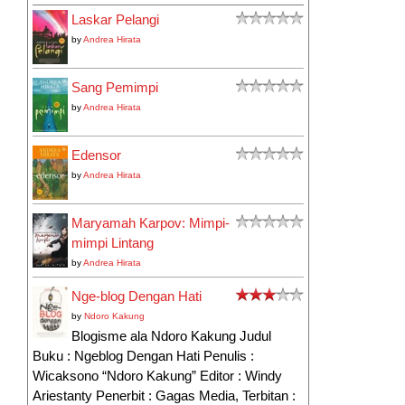
Laskar Pelangi
by
Andrea Hirata
Sang Pemimpi
by
Andrea Hirata
Edensor
by
Andrea Hirata
Maryamah Karpov: Mimpi-
mimpi Lintang
by
Andrea Hirata
Nge-blog Dengan Hati
by
Ndoro Kakung
Blogisme ala Ndoro Kakung Judul
Buku : Ngeblog Dengan Hati Penulis :
Wicaksono “Ndoro Kakung” Editor : Windy
Ariestanty Penerbit : Gagas Media, Terbitan :