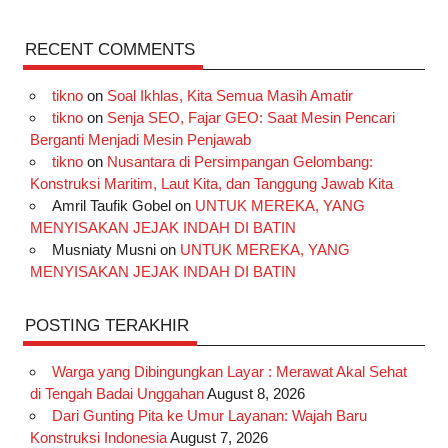
a
n
i
i
i
w
o
c
s
k
n
n
i
u
RECENT COMMENTS
e
t
T
t
k
t
T
tikno
on
Soal Ikhlas, Kita Semua Masih Amatir
b
a
o
e
e
t
u
tikno
on
Senja SEO, Fajar GEO: Saat Mesin Pencari
o
g
k
r
d
e
b
Berganti Menjadi Mesin Penjawab
o
r
e
I
r
e
tikno
on
Nusantara di Persimpangan Gelombang:
Konstruksi Maritim, Laut Kita, dan Tanggung Jawab Kita
k
a
s
n
Amril Taufik Gobel
on
UNTUK MEREKA, YANG
m
t
MENYISAKAN JEJAK INDAH DI BATIN
Musniaty Musni
on
UNTUK MEREKA, YANG
MENYISAKAN JEJAK INDAH DI BATIN
POSTING TERAKHIR
Warga yang Dibingungkan Layar : Merawat Akal Sehat
di Tengah Badai Unggahan
August 8, 2026
Dari Gunting Pita ke Umur Layanan: Wajah Baru
Konstruksi Indonesia
August 7, 2026