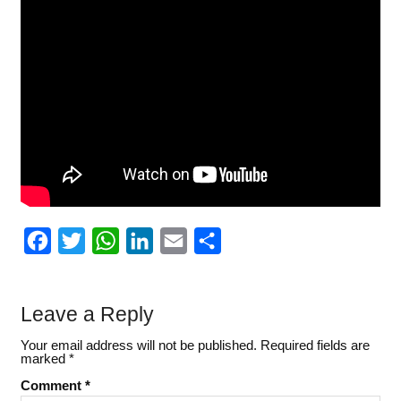
F
T
W
L
E
S
a
w
h
i
m
h
c
i
a
n
a
a
Leave a Reply
e
t
t
k
i
r
Your email address will not be published.
Required fields are
b
t
s
e
l
e
marked
*
o
e
A
d
Comment
*