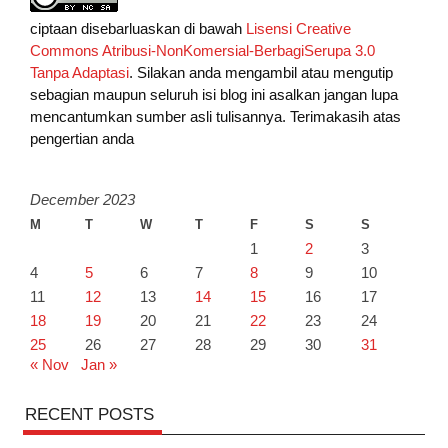
ciptaan disebarluaskan di bawah
Lisensi Creative
Commons Atribusi-NonKomersial-BerbagiSerupa 3.0
Tanpa Adaptasi
. Silakan anda mengambil atau mengutip
sebagian maupun seluruh isi blog ini asalkan jangan lupa
mencantumkan sumber asli tulisannya. Terimakasih atas
pengertian anda
December 2023
M
T
W
T
F
S
S
1
2
3
4
5
6
7
8
9
10
11
12
13
14
15
16
17
18
19
20
21
22
23
24
25
26
27
28
29
30
31
« Nov
Jan »
RECENT POSTS