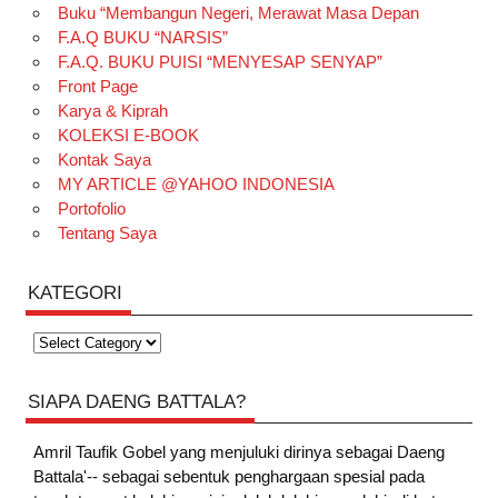
Buku “Membangun Negeri, Merawat Masa Depan
F.A.Q BUKU “NARSIS”
F.A.Q. BUKU PUISI “MENYESAP SENYAP”
Front Page
Karya & Kiprah
KOLEKSI E-BOOK
Kontak Saya
MY ARTICLE @YAHOO INDONESIA
Portofolio
Tentang Saya
KATEGORI
Kategori
SIAPA DAENG BATTALA?
Amril Taufik Gobel
yang menjuluki dirinya sebagai Daeng
Battala'-- sebagai sebentuk penghargaan spesial pada