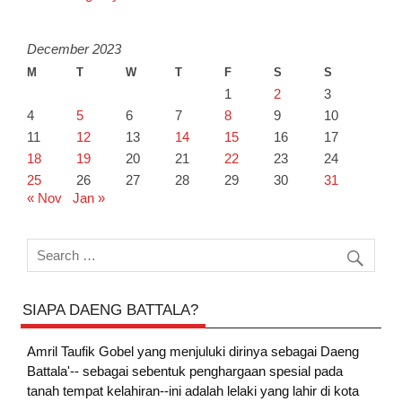
December 2023
M
T
W
T
F
S
S
1
2
3
4
5
6
7
8
9
10
11
12
13
14
15
16
17
18
19
20
21
22
23
24
25
26
27
28
29
30
31
« Nov
Jan »
SIAPA DAENG BATTALA?
Amril Taufik Gobel
yang menjuluki dirinya sebagai Daeng
Battala'-- sebagai sebentuk penghargaan spesial pada
tanah tempat kelahiran--ini adalah lelaki yang lahir di kota