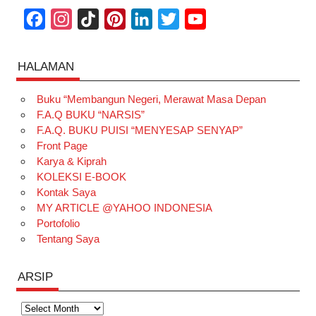
F
I
T
P
L
T
Y
a
n
i
i
i
w
o
c
s
k
n
n
i
u
HALAMAN
e
t
T
t
k
t
T
Buku “Membangun Negeri, Merawat Masa Depan
b
a
o
e
e
t
u
F.A.Q BUKU “NARSIS”
o
g
k
r
d
e
b
F.A.Q. BUKU PUISI “MENYESAP SENYAP”
o
r
e
I
r
e
Front Page
Karya & Kiprah
k
a
s
n
KOLEKSI E-BOOK
m
t
Kontak Saya
MY ARTICLE @YAHOO INDONESIA
Portofolio
Tentang Saya
ARSIP
Arsip