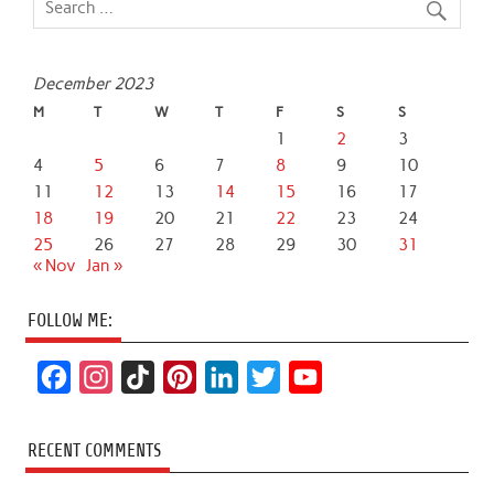
December 2023
M
T
W
T
F
S
S
1
2
3
4
5
6
7
8
9
10
11
12
13
14
15
16
17
18
19
20
21
22
23
24
25
26
27
28
29
30
31
« Nov
Jan »
FOLLOW ME:
F
I
T
P
L
T
Y
a
n
i
i
i
w
o
c
s
k
n
n
i
u
RECENT COMMENTS
e
t
T
t
k
t
T