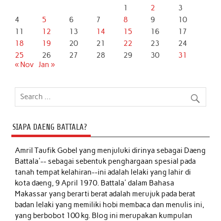
1
2
3
4
5
6
7
8
9
10
11
12
13
14
15
16
17
18
19
20
21
22
23
24
25
26
27
28
29
30
31
« Nov
Jan »
SIAPA DAENG BATTALA?
Amril Taufik Gobel
yang menjuluki dirinya sebagai Daeng
Battala'-- sebagai sebentuk penghargaan spesial pada
tanah tempat kelahiran--ini adalah lelaki yang lahir di
kota daeng, 9 April 1970. Battala' dalam Bahasa
Makassar yang berarti berat adalah merujuk pada berat
badan lelaki yang memiliki hobi membaca dan menulis ini,
yang berbobot 100 kg. Blog ini merupakan kumpulan