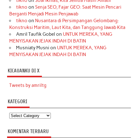
tikno
on
Soal Ikhlas, Kita Semua Masih Amatir
tikno
on
Senja SEO, Fajar GEO: Saat Mesin Pencari
Berganti Menjadi Mesin Penjawab
tikno
on
Nusantara di Persimpangan Gelombang:
Konstruksi Maritim, Laut Kita, dan Tanggung Jawab Kita
Amril Taufik Gobel
on
UNTUK MEREKA, YANG
MENYISAKAN JEJAK INDAH DI BATIN
Musniaty Musni
on
UNTUK MEREKA, YANG
MENYISAKAN JEJAK INDAH DI BATIN
KICAUANKU DI X
Tweets by amriltg
KATEGORI
Kategori
KOMENTAR TERBARU