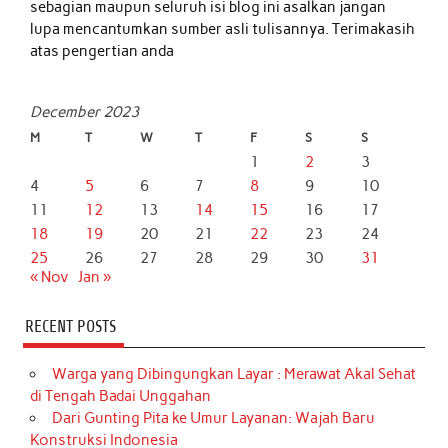
sebagian maupun seluruh isi blog ini asalkan jangan
lupa mencantumkan sumber asli tulisannya. Terimakasih
atas pengertian anda
December 2023
M
T
W
T
F
S
S
1
2
3
4
5
6
7
8
9
10
11
12
13
14
15
16
17
18
19
20
21
22
23
24
25
26
27
28
29
30
31
« Nov
Jan »
RECENT POSTS
Warga yang Dibingungkan Layar : Merawat Akal Sehat
di Tengah Badai Unggahan
Dari Gunting Pita ke Umur Layanan: Wajah Baru
Konstruksi Indonesia