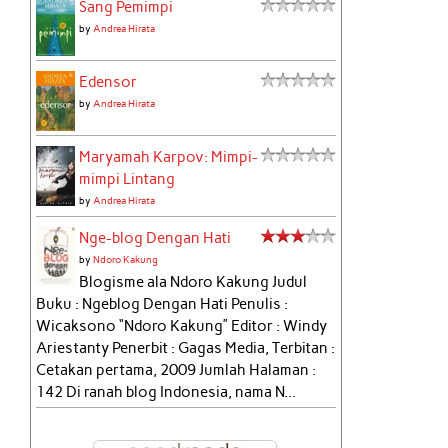
Sang Pemimpi
by
Andrea Hirata
Edensor
by
Andrea Hirata
Maryamah Karpov: Mimpi-
mimpi Lintang
by
Andrea Hirata
Nge-blog Dengan Hati
by
Ndoro Kakung
Blogisme ala Ndoro Kakung Judul
Buku : Ngeblog Dengan Hati Penulis :
Wicaksono “Ndoro Kakung” Editor : Windy
Ariestanty Penerbit : Gagas Media, Terbitan :
Cetakan pertama, 2009 Jumlah Halaman :
142 Di ranah blog Indonesia, nama N...