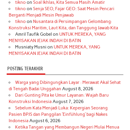
tikno
on
Soal Ikhlas, Kita Semua Masih Amatir
b
a
o
e
e
t
u
tikno
on
Senja SEO, Fajar GEO: Saat Mesin Pencari
o
g
k
r
d
e
b
Berganti Menjadi Mesin Penjawab
o
r
e
I
r
e
tikno
on
Nusantara di Persimpangan Gelombang:
Konstruksi Maritim, Laut Kita, dan Tanggung Jawab Kita
k
a
s
n
Amril Taufik Gobel
on
UNTUK MEREKA, YANG
m
t
MENYISAKAN JEJAK INDAH DI BATIN
Musniaty Musni
on
UNTUK MEREKA, YANG
MENYISAKAN JEJAK INDAH DI BATIN
POSTING TERAKHIR
Warga yang Dibingungkan Layar : Merawat Akal Sehat
di Tengah Badai Unggahan
August 8, 2026
Dari Gunting Pita ke Umur Layanan: Wajah Baru
Konstruksi Indonesia
August 7, 2026
Sebelum Kata Menjadi Luka: Kepergian Seorang
Pasien BPJS dan Panggilan ‘Einfühlung’ bagi Nakes
Indonesia
August 6, 2026
Ketika Tangan yang Membangun Negeri Mulai Menua