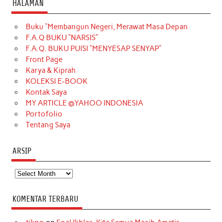
HALAMAN
e
t
T
t
k
t
T
Buku “Membangun Negeri, Merawat Masa Depan
b
a
o
e
e
t
u
F.A.Q BUKU “NARSIS”
o
g
k
r
d
e
b
F.A.Q. BUKU PUISI “MENYESAP SENYAP”
o
r
e
I
r
e
Front Page
Karya & Kiprah
k
a
s
n
KOLEKSI E-BOOK
m
t
Kontak Saya
MY ARTICLE @YAHOO INDONESIA
Portofolio
Tentang Saya
ARSIP
Arsip
KOMENTAR TERBARU