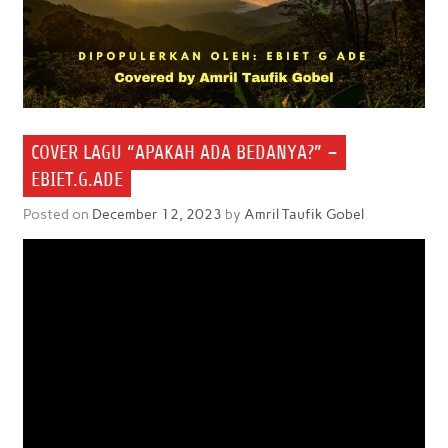
COVER LAGU “APAKAH ADA BEDANYA?” –
EBIET.G.ADE
Posted on
December 12, 2023
by
Amril Taufik Gobel