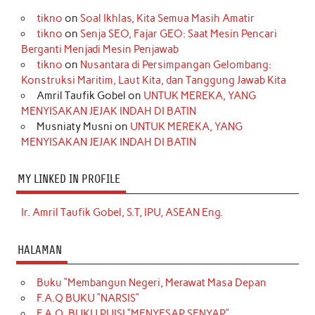
tikno
on
Soal Ikhlas, Kita Semua Masih Amatir
tikno
on
Senja SEO, Fajar GEO: Saat Mesin Pencari
Berganti Menjadi Mesin Penjawab
tikno
on
Nusantara di Persimpangan Gelombang:
Konstruksi Maritim, Laut Kita, dan Tanggung Jawab Kita
Amril Taufik Gobel
on
UNTUK MEREKA, YANG
MENYISAKAN JEJAK INDAH DI BATIN
Musniaty Musni
on
UNTUK MEREKA, YANG
MENYISAKAN JEJAK INDAH DI BATIN
MY LINKED IN PROFILE
Ir. Amril Taufik Gobel, S.T, IPU, ASEAN Eng.
HALAMAN
Buku “Membangun Negeri, Merawat Masa Depan
F.A.Q BUKU “NARSIS”
F.A.Q. BUKU PUISI “MENYESAP SENYAP”