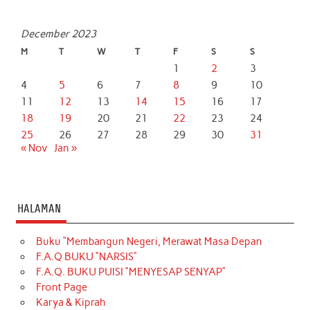
December 2023
M
T
W
T
F
S
S
1
2
3
4
5
6
7
8
9
10
11
12
13
14
15
16
17
18
19
20
21
22
23
24
25
26
27
28
29
30
31
« Nov
Jan »
HALAMAN
Buku “Membangun Negeri, Merawat Masa Depan
F.A.Q BUKU “NARSIS”
F.A.Q. BUKU PUISI “MENYESAP SENYAP”
Front Page
Karya & Kiprah