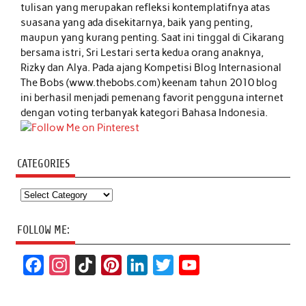
tulisan yang merupakan refleksi kontemplatifnya atas
suasana yang ada disekitarnya, baik yang penting,
maupun yang kurang penting. Saat ini tinggal di Cikarang
bersama istri, Sri Lestari serta kedua orang anaknya,
Rizky dan Alya. Pada ajang Kompetisi Blog Internasional
The Bobs (www.thebobs.com) keenam tahun 2010 blog
ini berhasil menjadi pemenang favorit pengguna internet
dengan voting terbanyak kategori Bahasa Indonesia.
CATEGORIES
Categories
FOLLOW ME:
F
I
T
P
L
T
Y
a
n
i
i
i
w
o
c
s
k
n
n
i
u