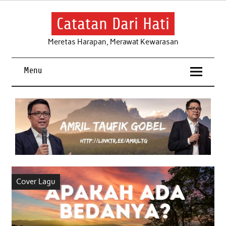
Skip
to
content
Catatan Dari Hati
Meretas Harapan, Merawat Kewarasan
Menu
Cover Lagu