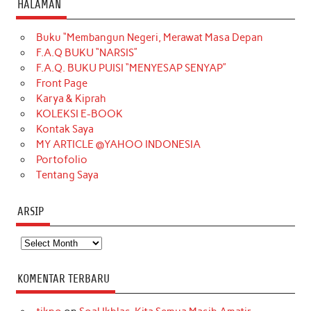
HALAMAN
e
t
T
t
k
t
T
Buku “Membangun Negeri, Merawat Masa Depan
b
a
o
e
e
t
u
F.A.Q BUKU “NARSIS”
o
g
k
r
d
e
b
F.A.Q. BUKU PUISI “MENYESAP SENYAP”
o
r
e
I
r
e
Front Page
Karya & Kiprah
k
a
s
n
KOLEKSI E-BOOK
m
t
Kontak Saya
MY ARTICLE @YAHOO INDONESIA
Portofolio
Tentang Saya
ARSIP
Arsip
KOMENTAR TERBARU