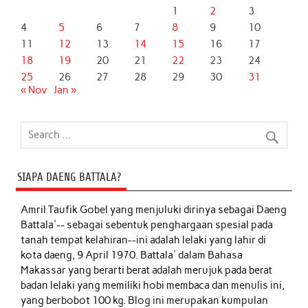
1
2
3
4
5
6
7
8
9
10
11
12
13
14
15
16
17
18
19
20
21
22
23
24
25
26
27
28
29
30
31
« Nov
Jan »
SIAPA DAENG BATTALA?
Amril Taufik Gobel
yang menjuluki dirinya sebagai Daeng
Battala'-- sebagai sebentuk penghargaan spesial pada
tanah tempat kelahiran--ini adalah lelaki yang lahir di
kota daeng, 9 April 1970. Battala' dalam Bahasa
Makassar yang berarti berat adalah merujuk pada berat
badan lelaki yang memiliki hobi membaca dan menulis ini,
yang berbobot 100 kg. Blog ini merupakan kumpulan