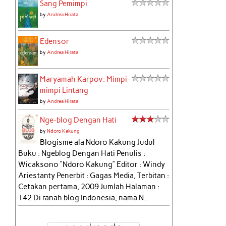
Sang Pemimpi
by
Andrea Hirata
Edensor
by
Andrea Hirata
Maryamah Karpov: Mimpi-
mimpi Lintang
by
Andrea Hirata
Nge-blog Dengan Hati
by
Ndoro Kakung
Blogisme ala Ndoro Kakung Judul
Buku : Ngeblog Dengan Hati Penulis :
Wicaksono “Ndoro Kakung” Editor : Windy
Ariestanty Penerbit : Gagas Media, Terbitan :
Cetakan pertama, 2009 Jumlah Halaman :
142 Di ranah blog Indonesia, nama N...