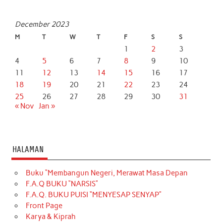
December 2023
M
T
W
T
F
S
S
1
2
3
4
5
6
7
8
9
10
11
12
13
14
15
16
17
18
19
20
21
22
23
24
25
26
27
28
29
30
31
« Nov
Jan »
HALAMAN
Buku “Membangun Negeri, Merawat Masa Depan
F.A.Q BUKU “NARSIS”
F.A.Q. BUKU PUISI “MENYESAP SENYAP”
Front Page
Karya & Kiprah