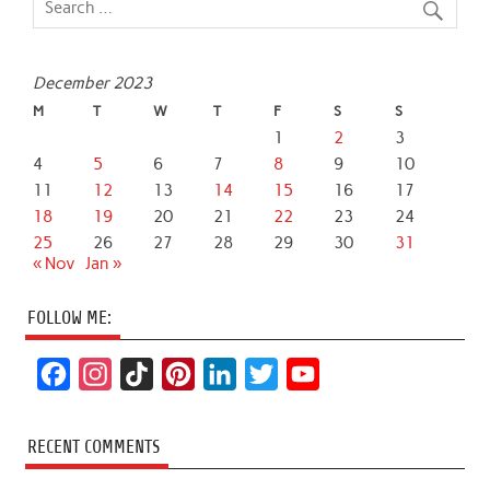
December 2023
M
T
W
T
F
S
S
1
2
3
4
5
6
7
8
9
10
11
12
13
14
15
16
17
18
19
20
21
22
23
24
25
26
27
28
29
30
31
« Nov
Jan »
FOLLOW ME:
F
I
T
P
L
T
Y
a
n
i
i
i
w
o
c
s
k
n
n
i
u
RECENT COMMENTS
e
t
T
t
k
t
T