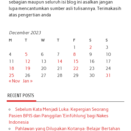
sebagian maupun seluruh isi blog ini asalkan jangan
lupa mencantumkan sumber asli tulisannya. Terimakasih
atas pengertian anda
December 2023
M
T
W
T
F
S
S
1
2
3
4
5
6
7
8
9
10
11
12
13
14
15
16
17
18
19
20
21
22
23
24
25
26
27
28
29
30
31
« Nov
Jan »
RECENT POSTS
Sebelum Kata Menjadi Luka: Kepergian Seorang
Pasien BPJS dan Panggilan ‘Einfühlung’ bagi Nakes
Indonesia
Pahlawan yang Dilupakan Kotanya: Belajar Bertahan