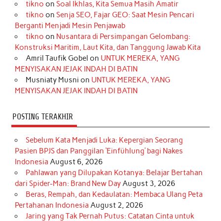
tikno
on
Soal Ikhlas, Kita Semua Masih Amatir
b
a
o
e
e
t
u
tikno
on
Senja SEO, Fajar GEO: Saat Mesin Pencari
o
g
k
r
d
e
b
Berganti Menjadi Mesin Penjawab
o
r
e
I
r
e
tikno
on
Nusantara di Persimpangan Gelombang:
Konstruksi Maritim, Laut Kita, dan Tanggung Jawab Kita
k
a
s
n
Amril Taufik Gobel
on
UNTUK MEREKA, YANG
m
t
MENYISAKAN JEJAK INDAH DI BATIN
Musniaty Musni
on
UNTUK MEREKA, YANG
MENYISAKAN JEJAK INDAH DI BATIN
POSTING TERAKHIR
Sebelum Kata Menjadi Luka: Kepergian Seorang
Pasien BPJS dan Panggilan ‘Einfühlung’ bagi Nakes
Indonesia
August 6, 2026
Pahlawan yang Dilupakan Kotanya: Belajar Bertahan
dari Spider-Man: Brand New Day
August 3, 2026
Beras, Rempah, dan Kedaulatan: Membaca Ulang Peta
Pertahanan Indonesia
August 2, 2026
Jaring yang Tak Pernah Putus: Catatan Cinta untuk