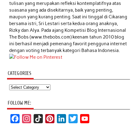
tulisan yang merupakan refleksi kontemplatifnya atas
suasana yang ada disekitarnya, baik yang penting,
maupun yang kurang penting. Saat ini tinggal di Cikarang
bersama istri, Sri Lestari serta kedua orang anaknya,
Rizky dan Alya. Pada ajang Kompetisi Blog Internasional
The Bobs (www.thebobs.com) keenam tahun 2010 blog
ini berhasil menjadi pemenang favorit pengguna internet
dengan voting terbanyak kategori Bahasa Indonesia.
CATEGORIES
Categories
FOLLOW ME:
F
I
T
P
L
T
Y
a
n
i
i
i
w
o
c
s
k
n
n
i
u