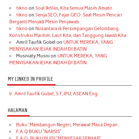
tikno
on
Soal Ikhlas, Kita Semua Masih Amatir
tikno
on
Senja SEO, Fajar GEO: Saat Mesin Pencari
Berganti Menjadi Mesin Penjawab
tikno
on
Nusantara di Persimpangan Gelombang:
Konstruksi Maritim, Laut Kita, dan Tanggung Jawab Kita
Amril Taufik Gobel
on
UNTUK MEREKA, YANG
MENYISAKAN JEJAK INDAH DI BATIN
Musniaty Musni
on
UNTUK MEREKA, YANG
MENYISAKAN JEJAK INDAH DI BATIN
MY LINKED IN PROFILE
Ir. Amril Taufik Gobel, S.T, IPU, ASEAN Eng.
HALAMAN
Buku “Membangun Negeri, Merawat Masa Depan
F.A.Q BUKU “NARSIS”
F.A.Q. BUKU PUISI “MENYESAP SENYAP”