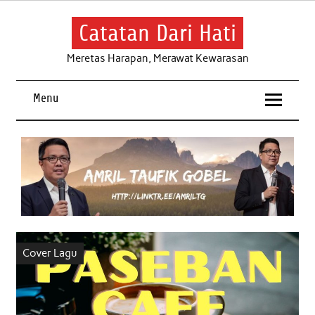
Skip
to
content
Catatan Dari Hati
Meretas Harapan, Merawat Kewarasan
Menu
Cover Lagu