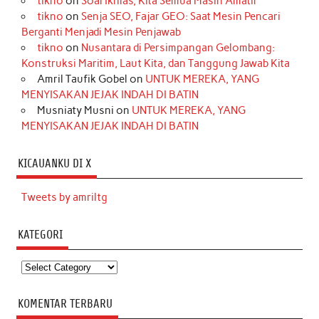
tikno
on
Soal Ikhlas, Kita Semua Masih Amatir
tikno
on
Senja SEO, Fajar GEO: Saat Mesin Pencari
Berganti Menjadi Mesin Penjawab
tikno
on
Nusantara di Persimpangan Gelombang:
Konstruksi Maritim, Laut Kita, dan Tanggung Jawab Kita
Amril Taufik Gobel
on
UNTUK MEREKA, YANG
MENYISAKAN JEJAK INDAH DI BATIN
Musniaty Musni
on
UNTUK MEREKA, YANG
MENYISAKAN JEJAK INDAH DI BATIN
KICAUANKU DI X
Tweets by amriltg
KATEGORI
Kategori
KOMENTAR TERBARU