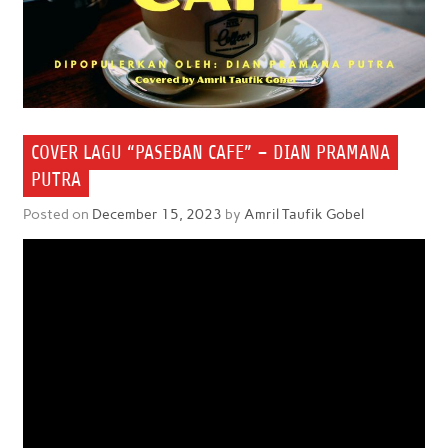
COVER LAGU “PASEBAN CAFE” – DIAN PRAMANA
PUTRA
Posted on
December 15, 2023
by
Amril Taufik Gobel