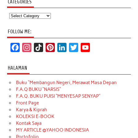
CATEGORIES
Categories
FOLLOW ME:
F
I
T
P
L
T
Y
a
n
i
i
i
w
o
c
s
k
n
n
i
u
HALAMAN
e
t
T
t
k
t
T
Buku “Membangun Negeri, Merawat Masa Depan
b
a
o
e
e
t
u
F.A.Q BUKU “NARSIS”
o
g
k
r
d
e
b
F.A.Q. BUKU PUISI “MENYESAP SENYAP”
o
r
e
I
r
e
Front Page
Karya & Kiprah
k
a
s
n
KOLEKSI E-BOOK
m
t
Kontak Saya
MY ARTICLE @YAHOO INDONESIA
Portofolio