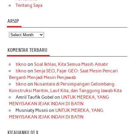
Tentang Saya
ARSIP
Arsip
KOMENTAR TERBARU
tikno
on
Soal Ikhlas, Kita Semua Masih Amatir
tikno
on
Senja SEO, Fajar GEO: Saat Mesin Pencari
Berganti Menjadi Mesin Penjawab
tikno
on
Nusantara di Persimpangan Gelombang:
Konstruksi Maritim, Laut Kita, dan Tanggung Jawab Kita
Amril Taufik Gobel
on
UNTUK MEREKA, YANG
MENYISAKAN JEJAK INDAH DI BATIN
Musniaty Musni
on
UNTUK MEREKA, YANG
MENYISAKAN JEJAK INDAH DI BATIN
KICAUANKU DI X