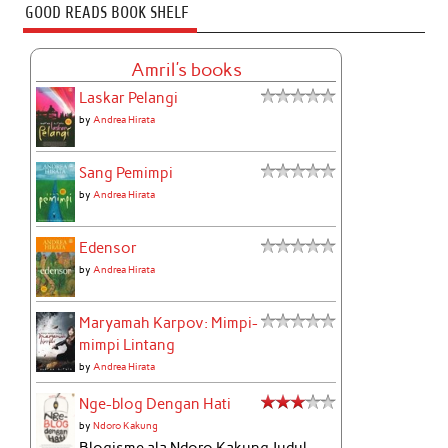
GOOD READS BOOK SHELF
Amril's books
Laskar Pelangi
by
Andrea Hirata
Sang Pemimpi
by
Andrea Hirata
Edensor
by
Andrea Hirata
Maryamah Karpov: Mimpi-
mimpi Lintang
by
Andrea Hirata
Nge-blog Dengan Hati
by
Ndoro Kakung