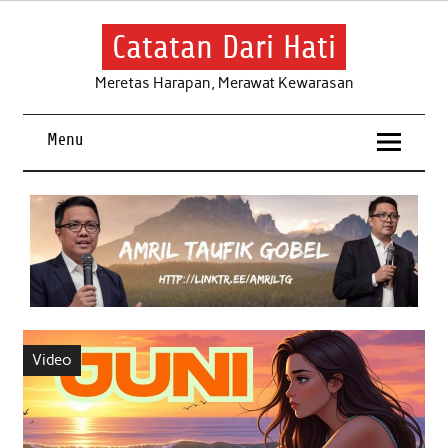
Skip
to
content
Catatan Dari Hati
Meretas Harapan, Merawat Kewarasan
Menu
Video