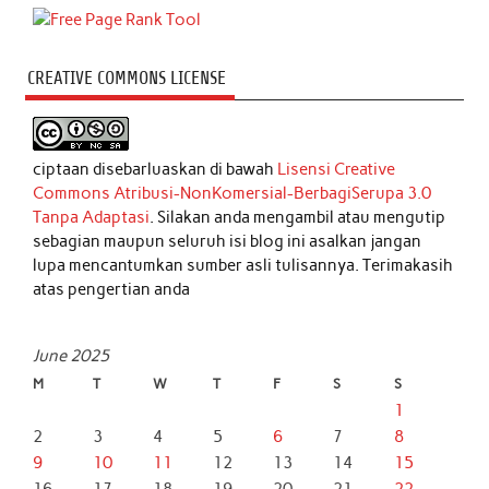
CREATIVE COMMONS LICENSE
ciptaan disebarluaskan di bawah
Lisensi Creative
Commons Atribusi-NonKomersial-BerbagiSerupa 3.0
Tanpa Adaptasi
. Silakan anda mengambil atau mengutip
sebagian maupun seluruh isi blog ini asalkan jangan
lupa mencantumkan sumber asli tulisannya. Terimakasih
atas pengertian anda
June 2025
M
T
W
T
F
S
S
1
2
3
4
5
6
7
8
9
10
11
12
13
14
15
16
17
18
19
20
21
22