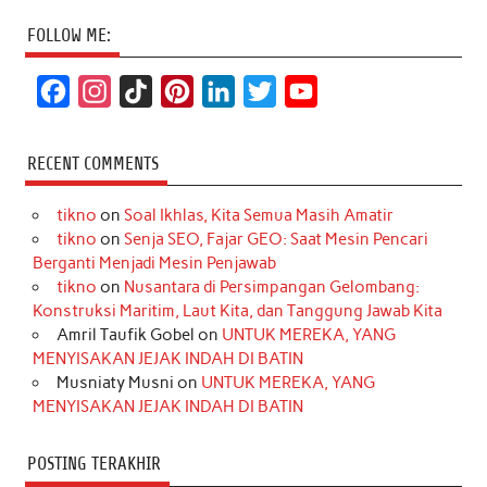
FOLLOW ME:
F
I
T
P
L
T
Y
a
n
i
i
i
w
o
c
s
k
n
n
i
u
RECENT COMMENTS
e
t
T
t
k
t
T
tikno
on
Soal Ikhlas, Kita Semua Masih Amatir
b
a
o
e
e
t
u
tikno
on
Senja SEO, Fajar GEO: Saat Mesin Pencari
o
g
k
r
d
e
b
Berganti Menjadi Mesin Penjawab
o
r
e
I
r
e
tikno
on
Nusantara di Persimpangan Gelombang:
Konstruksi Maritim, Laut Kita, dan Tanggung Jawab Kita
k
a
s
n
Amril Taufik Gobel
on
UNTUK MEREKA, YANG
m
t
MENYISAKAN JEJAK INDAH DI BATIN
Musniaty Musni
on
UNTUK MEREKA, YANG
MENYISAKAN JEJAK INDAH DI BATIN
POSTING TERAKHIR