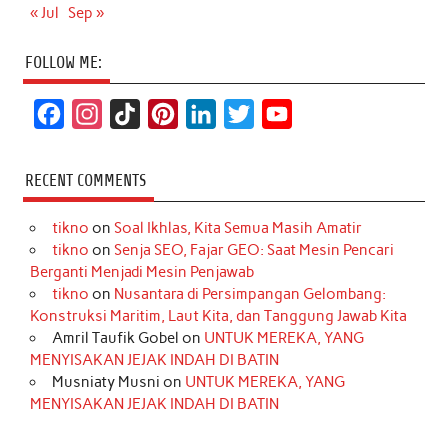
« Jul
Sep »
FOLLOW ME:
F
I
T
P
L
T
Y
a
n
i
i
i
w
o
c
s
k
n
n
i
u
RECENT COMMENTS
e
t
T
t
k
t
T
tikno
on
Soal Ikhlas, Kita Semua Masih Amatir
b
a
o
e
e
t
u
tikno
on
Senja SEO, Fajar GEO: Saat Mesin Pencari
o
g
k
r
d
e
b
Berganti Menjadi Mesin Penjawab
o
r
e
I
r
e
tikno
on
Nusantara di Persimpangan Gelombang:
Konstruksi Maritim, Laut Kita, dan Tanggung Jawab Kita
k
a
s
n
Amril Taufik Gobel
on
UNTUK MEREKA, YANG
m
t
MENYISAKAN JEJAK INDAH DI BATIN
Musniaty Musni
on
UNTUK MEREKA, YANG
MENYISAKAN JEJAK INDAH DI BATIN