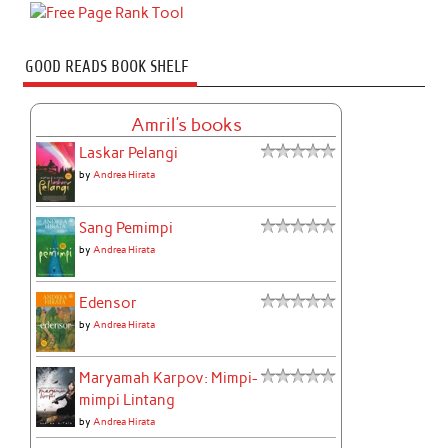
GOOD READS BOOK SHELF
Amril's books
Laskar Pelangi
by
Andrea Hirata
Sang Pemimpi
by
Andrea Hirata
Edensor
by
Andrea Hirata
Maryamah Karpov: Mimpi-
mimpi Lintang
by
Andrea Hirata