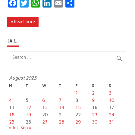
F
T
W
L
E
S
a
w
h
i
m
h
c
i
a
n
a
a
» Read more
e
t
t
k
i
r
b
t
s
e
l
e
CARI
o
e
A
d
o
r
p
I
k
p
n
August 2025
M
T
W
T
F
S
S
1
2
3
4
5
6
7
8
9
10
11
12
13
14
15
16
17
18
19
20
21
22
23
24
25
26
27
28
29
30
31
« Jul
Sep »