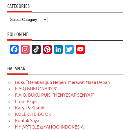
CATEGORIES
Categories
FOLLOW ME:
F
I
T
P
L
T
Y
a
n
i
i
i
w
o
c
s
k
n
n
i
u
HALAMAN
e
t
T
t
k
t
T
Buku “Membangun Negeri, Merawat Masa Depan
b
a
o
e
e
t
u
F.A.Q BUKU “NARSIS”
o
g
k
r
d
e
b
F.A.Q. BUKU PUISI “MENYESAP SENYAP”
o
r
e
I
r
e
Front Page
Karya & Kiprah
k
a
s
n
KOLEKSI E-BOOK
m
t
Kontak Saya
MY ARTICLE @YAHOO INDONESIA