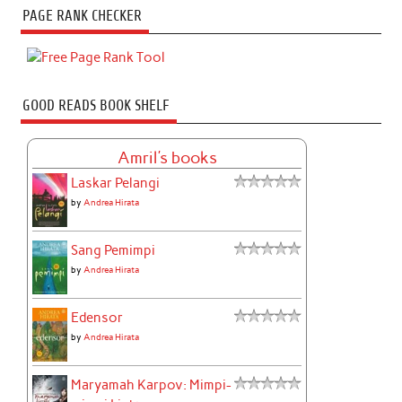
PAGE RANK CHECKER
GOOD READS BOOK SHELF
Amril's books
Laskar Pelangi
by
Andrea Hirata
Sang Pemimpi
by
Andrea Hirata
Edensor
by
Andrea Hirata
Maryamah Karpov: Mimpi-