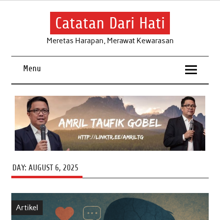
Skip
to
content
Catatan Dari Hati
Meretas Harapan, Merawat Kewarasan
Menu
DAY:
AUGUST 6, 2025
Artikel