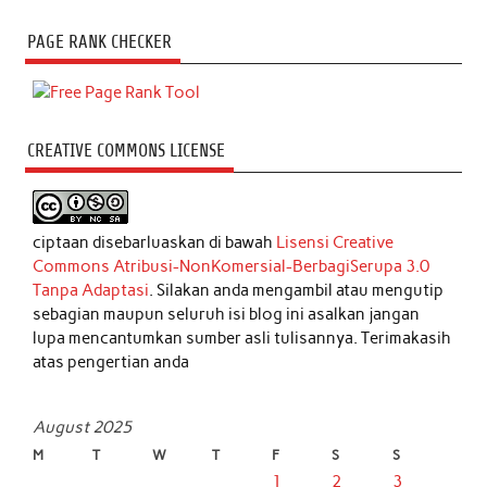
PAGE RANK CHECKER
CREATIVE COMMONS LICENSE
ciptaan disebarluaskan di bawah
Lisensi Creative
Commons Atribusi-NonKomersial-BerbagiSerupa 3.0
Tanpa Adaptasi
. Silakan anda mengambil atau mengutip
sebagian maupun seluruh isi blog ini asalkan jangan
lupa mencantumkan sumber asli tulisannya. Terimakasih
atas pengertian anda
August 2025
M
T
W
T
F
S
S
1
2
3