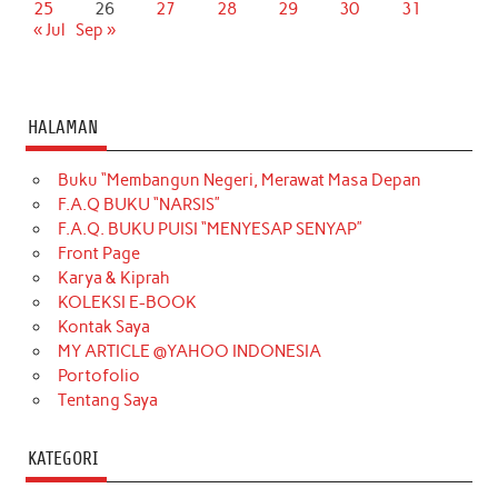
25
26
27
28
29
30
31
« Jul
Sep »
HALAMAN
Buku “Membangun Negeri, Merawat Masa Depan
F.A.Q BUKU “NARSIS”
F.A.Q. BUKU PUISI “MENYESAP SENYAP”
Front Page
Karya & Kiprah
KOLEKSI E-BOOK
Kontak Saya
MY ARTICLE @YAHOO INDONESIA
Portofolio
Tentang Saya
KATEGORI