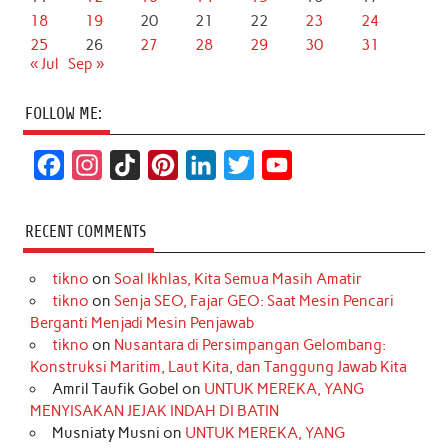
18
19
20
21
22
23
24
25
26
27
28
29
30
31
« Jul
Sep »
FOLLOW ME:
F
I
T
P
L
T
Y
a
n
i
i
i
w
o
c
s
k
n
n
i
u
RECENT COMMENTS
e
t
T
t
k
t
T
tikno
on
Soal Ikhlas, Kita Semua Masih Amatir
b
a
o
e
e
t
u
tikno
on
Senja SEO, Fajar GEO: Saat Mesin Pencari
o
g
k
r
d
e
b
Berganti Menjadi Mesin Penjawab
o
r
e
I
r
e
tikno
on
Nusantara di Persimpangan Gelombang:
Konstruksi Maritim, Laut Kita, dan Tanggung Jawab Kita
k
a
s
n
Amril Taufik Gobel
on
UNTUK MEREKA, YANG
m
t
MENYISAKAN JEJAK INDAH DI BATIN
Musniaty Musni
on
UNTUK MEREKA, YANG