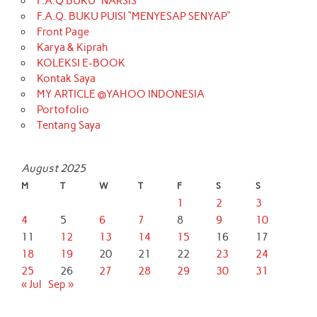
F.A.Q BUKU “NARSIS”
F.A.Q. BUKU PUISI “MENYESAP SENYAP”
Front Page
Karya & Kiprah
KOLEKSI E-BOOK
Kontak Saya
MY ARTICLE @YAHOO INDONESIA
Portofolio
Tentang Saya
August 2025
M
T
W
T
F
S
S
1
2
3
4
5
6
7
8
9
10
11
12
13
14
15
16
17
18
19
20
21
22
23
24
25
26
27
28
29
30
31
« Jul
Sep »