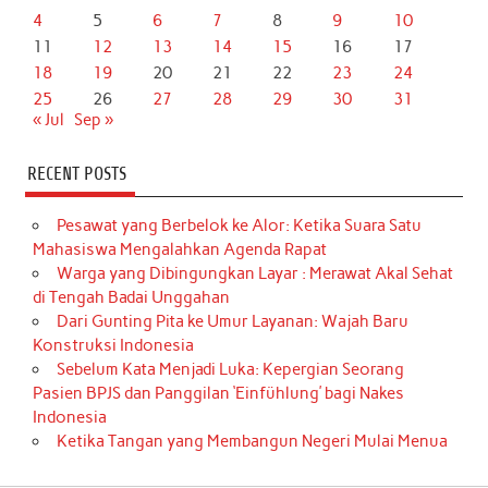
4
5
6
7
8
9
10
11
12
13
14
15
16
17
18
19
20
21
22
23
24
25
26
27
28
29
30
31
« Jul
Sep »
RECENT POSTS
Pesawat yang Berbelok ke Alor: Ketika Suara Satu
Mahasiswa Mengalahkan Agenda Rapat
Warga yang Dibingungkan Layar : Merawat Akal Sehat
di Tengah Badai Unggahan
Dari Gunting Pita ke Umur Layanan: Wajah Baru
Konstruksi Indonesia
Sebelum Kata Menjadi Luka: Kepergian Seorang
Pasien BPJS dan Panggilan ‘Einfühlung’ bagi Nakes
Indonesia
Ketika Tangan yang Membangun Negeri Mulai Menua