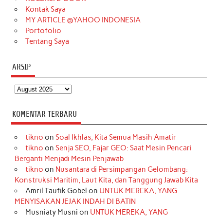
m
t
Kontak Saya
MY ARTICLE @YAHOO INDONESIA
Portofolio
Tentang Saya
ARSIP
Arsip
KOMENTAR TERBARU
tikno
on
Soal Ikhlas, Kita Semua Masih Amatir
tikno
on
Senja SEO, Fajar GEO: Saat Mesin Pencari
Berganti Menjadi Mesin Penjawab
tikno
on
Nusantara di Persimpangan Gelombang:
Konstruksi Maritim, Laut Kita, dan Tanggung Jawab Kita
Amril Taufik Gobel
on
UNTUK MEREKA, YANG
MENYISAKAN JEJAK INDAH DI BATIN
Musniaty Musni
on
UNTUK MEREKA, YANG