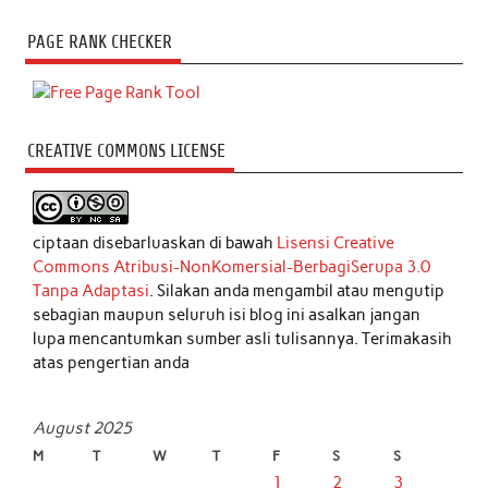
PAGE RANK CHECKER
CREATIVE COMMONS LICENSE
ciptaan disebarluaskan di bawah
Lisensi Creative
Commons Atribusi-NonKomersial-BerbagiSerupa 3.0
Tanpa Adaptasi
. Silakan anda mengambil atau mengutip
sebagian maupun seluruh isi blog ini asalkan jangan
lupa mencantumkan sumber asli tulisannya. Terimakasih
atas pengertian anda
August 2025
M
T
W
T
F
S
S
1
2
3