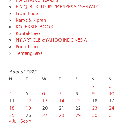
F.A.Q BUKU “NARSIS”
F.A.Q. BUKU PUISI “MENYESAP SENYAP”
Front Page
Karya & Kiprah
KOLEKSI E-BOOK
Kontak Saya
MY ARTICLE @YAHOO INDONESIA
Portofolio
Tentang Saya
August 2025
M
T
W
T
F
S
S
1
2
3
4
5
6
7
8
9
10
11
12
13
14
15
16
17
18
19
20
21
22
23
24
25
26
27
28
29
30
31
« Jul
Sep »