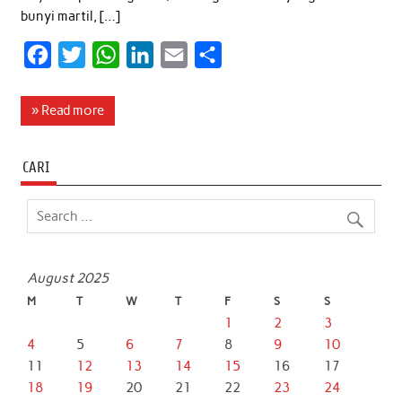
bunyi martil, […]
F
T
W
L
E
S
a
w
h
i
m
h
c
i
a
n
a
a
» Read more
e
t
t
k
i
r
b
t
s
e
l
e
CARI
o
e
A
d
o
r
p
I
k
p
n
August 2025
M
T
W
T
F
S
S
1
2
3
4
5
6
7
8
9
10
11
12
13
14
15
16
17
18
19
20
21
22
23
24