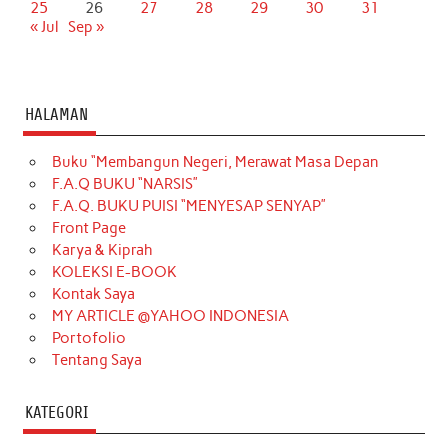
25
26
27
28
29
30
31
« Jul
Sep »
HALAMAN
Buku “Membangun Negeri, Merawat Masa Depan
F.A.Q BUKU “NARSIS”
F.A.Q. BUKU PUISI “MENYESAP SENYAP”
Front Page
Karya & Kiprah
KOLEKSI E-BOOK
Kontak Saya
MY ARTICLE @YAHOO INDONESIA
Portofolio
Tentang Saya
KATEGORI