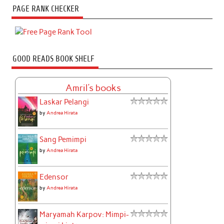
PAGE RANK CHECKER
GOOD READS BOOK SHELF
Amril's books
Laskar Pelangi
by
Andrea Hirata
Sang Pemimpi
by
Andrea Hirata
Edensor
by
Andrea Hirata
Maryamah Karpov: Mimpi-