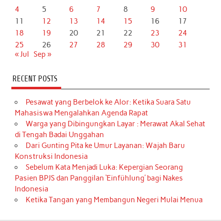
4
5
6
7
8
9
10
11
12
13
14
15
16
17
18
19
20
21
22
23
24
25
26
27
28
29
30
31
« Jul
Sep »
RECENT POSTS
Pesawat yang Berbelok ke Alor: Ketika Suara Satu
Mahasiswa Mengalahkan Agenda Rapat
Warga yang Dibingungkan Layar : Merawat Akal Sehat
di Tengah Badai Unggahan
Dari Gunting Pita ke Umur Layanan: Wajah Baru
Konstruksi Indonesia
Sebelum Kata Menjadi Luka: Kepergian Seorang
Pasien BPJS dan Panggilan ‘Einfühlung’ bagi Nakes
Indonesia
Ketika Tangan yang Membangun Negeri Mulai Menua