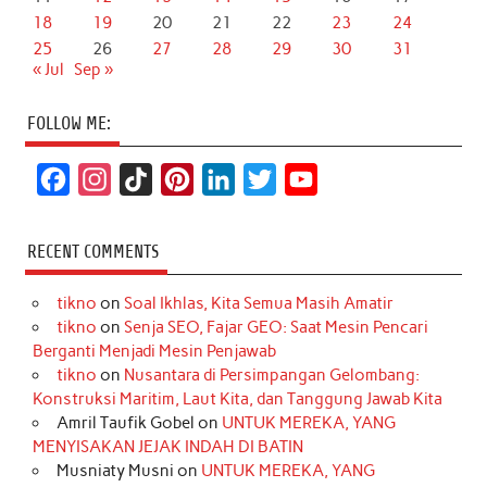
18
19
20
21
22
23
24
25
26
27
28
29
30
31
« Jul
Sep »
FOLLOW ME:
F
I
T
P
L
T
Y
a
n
i
i
i
w
o
c
s
k
n
n
i
u
RECENT COMMENTS
e
t
T
t
k
t
T
tikno
on
Soal Ikhlas, Kita Semua Masih Amatir
b
a
o
e
e
t
u
tikno
on
Senja SEO, Fajar GEO: Saat Mesin Pencari
o
g
k
r
d
e
b
Berganti Menjadi Mesin Penjawab
o
r
e
I
r
e
tikno
on
Nusantara di Persimpangan Gelombang:
Konstruksi Maritim, Laut Kita, dan Tanggung Jawab Kita
k
a
s
n
Amril Taufik Gobel
on
UNTUK MEREKA, YANG
m
t
MENYISAKAN JEJAK INDAH DI BATIN
Musniaty Musni
on
UNTUK MEREKA, YANG