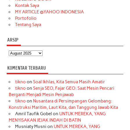
m
t
Kontak Saya
MY ARTICLE @YAHOO INDONESIA
Portofolio
Tentang Saya
ARSIP
Arsip
KOMENTAR TERBARU
tikno
on
Soal Ikhlas, Kita Semua Masih Amatir
tikno
on
Senja SEO, Fajar GEO: Saat Mesin Pencari
Berganti Menjadi Mesin Penjawab
tikno
on
Nusantara di Persimpangan Gelombang:
Konstruksi Maritim, Laut Kita, dan Tanggung Jawab Kita
Amril Taufik Gobel
on
UNTUK MEREKA, YANG
MENYISAKAN JEJAK INDAH DI BATIN
Musniaty Musni
on
UNTUK MEREKA, YANG