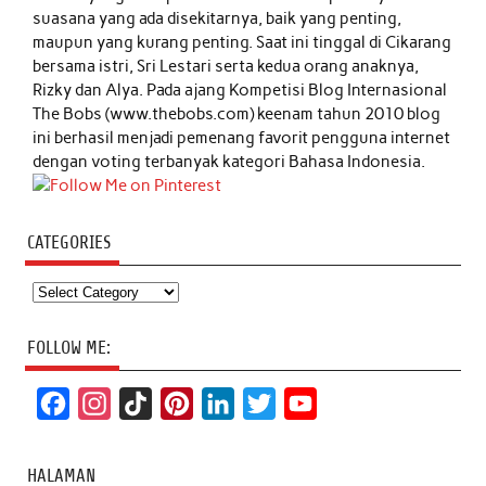
suasana yang ada disekitarnya, baik yang penting,
maupun yang kurang penting. Saat ini tinggal di Cikarang
bersama istri, Sri Lestari serta kedua orang anaknya,
Rizky dan Alya. Pada ajang Kompetisi Blog Internasional
The Bobs (www.thebobs.com) keenam tahun 2010 blog
ini berhasil menjadi pemenang favorit pengguna internet
dengan voting terbanyak kategori Bahasa Indonesia.
CATEGORIES
Categories
FOLLOW ME:
F
I
T
P
L
T
Y
a
n
i
i
i
w
o
c
s
k
n
n
i
u
HALAMAN