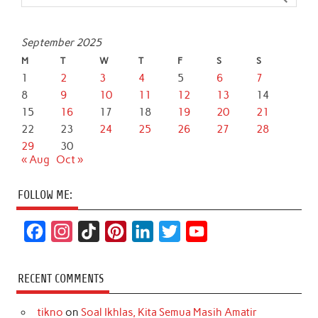
September 2025
M
T
W
T
F
S
S
1
2
3
4
5
6
7
8
9
10
11
12
13
14
15
16
17
18
19
20
21
22
23
24
25
26
27
28
29
30
« Aug
Oct »
FOLLOW ME:
F
I
T
P
L
T
Y
a
n
i
i
i
w
o
c
s
k
n
n
i
u
RECENT COMMENTS
e
t
T
t
k
t
T
tikno
on
Soal Ikhlas, Kita Semua Masih Amatir
b
a
o
e
e
t
u