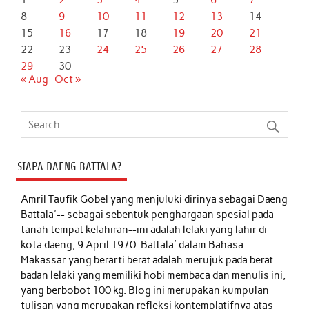
1
2
3
4
5
6
7
8
9
10
11
12
13
14
15
16
17
18
19
20
21
22
23
24
25
26
27
28
29
30
« Aug
Oct »
SIAPA DAENG BATTALA?
Amril Taufik Gobel
yang menjuluki dirinya sebagai Daeng
Battala'-- sebagai sebentuk penghargaan spesial pada
tanah tempat kelahiran--ini adalah lelaki yang lahir di
kota daeng, 9 April 1970. Battala' dalam Bahasa
Makassar yang berarti berat adalah merujuk pada berat
badan lelaki yang memiliki hobi membaca dan menulis ini,
yang berbobot 100 kg. Blog ini merupakan kumpulan
tulisan yang merupakan refleksi kontemplatifnya atas