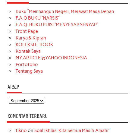
e
t
T
t
k
t
T
Buku “Membangun Negeri, Merawat Masa Depan
b
a
o
e
e
t
u
F.A.Q BUKU “NARSIS”
o
g
k
r
d
e
b
F.A.Q. BUKU PUISI “MENYESAP SENYAP”
o
r
e
I
r
e
Front Page
Karya & Kiprah
k
a
s
n
KOLEKSI E-BOOK
m
t
Kontak Saya
MY ARTICLE @YAHOO INDONESIA
Portofolio
Tentang Saya
ARSIP
Arsip
KOMENTAR TERBARU
tikno
on
Soal Ikhlas, Kita Semua Masih Amatir