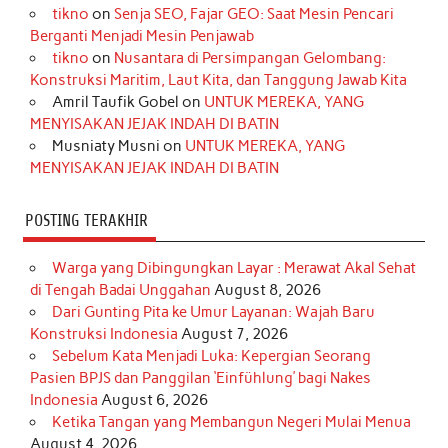
tikno
on
Senja SEO, Fajar GEO: Saat Mesin Pencari
o
g
k
r
d
e
b
Berganti Menjadi Mesin Penjawab
o
r
e
I
r
e
tikno
on
Nusantara di Persimpangan Gelombang:
Konstruksi Maritim, Laut Kita, dan Tanggung Jawab Kita
k
a
s
n
Amril Taufik Gobel
on
UNTUK MEREKA, YANG
m
t
MENYISAKAN JEJAK INDAH DI BATIN
Musniaty Musni
on
UNTUK MEREKA, YANG
MENYISAKAN JEJAK INDAH DI BATIN
POSTING TERAKHIR
Warga yang Dibingungkan Layar : Merawat Akal Sehat
di Tengah Badai Unggahan
August 8, 2026
Dari Gunting Pita ke Umur Layanan: Wajah Baru
Konstruksi Indonesia
August 7, 2026
Sebelum Kata Menjadi Luka: Kepergian Seorang
Pasien BPJS dan Panggilan ‘Einfühlung’ bagi Nakes
Indonesia
August 6, 2026
Ketika Tangan yang Membangun Negeri Mulai Menua
August 4, 2026