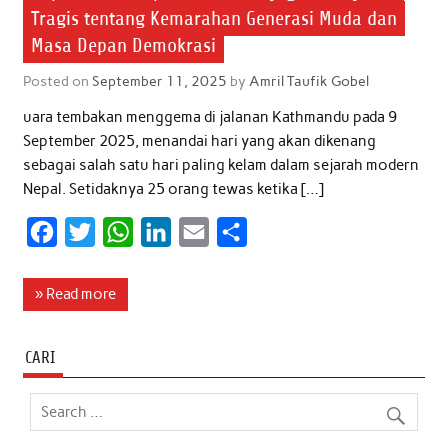
Tragis tentang Kemarahan Generasi Muda dan
Masa Depan Demokrasi
Posted on
September 11, 2025
by
Amril Taufik Gobel
uara tembakan menggema di jalanan Kathmandu pada 9
September 2025, menandai hari yang akan dikenang
sebagai salah satu hari paling kelam dalam sejarah modern
Nepal. Setidaknya 25 orang tewas ketika […]
F
T
W
L
E
S
a
w
h
i
m
h
c
i
a
n
a
a
» Read more
e
t
t
k
i
r
b
t
s
e
l
e
CARI
o
e
A
d
o
r
p
I
k
p
n