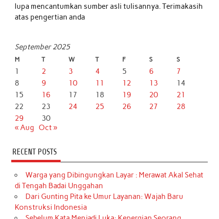
lupa mencantumkan sumber asli tulisannya. Terimakasih
atas pengertian anda
September 2025
M
T
W
T
F
S
S
1
2
3
4
5
6
7
8
9
10
11
12
13
14
15
16
17
18
19
20
21
22
23
24
25
26
27
28
29
30
« Aug
Oct »
RECENT POSTS
Warga yang Dibingungkan Layar : Merawat Akal Sehat
di Tengah Badai Unggahan
Dari Gunting Pita ke Umur Layanan: Wajah Baru
Konstruksi Indonesia
Sebelum Kata Menjadi Luka: Kepergian Seorang