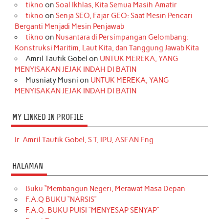
tikno
on
Soal Ikhlas, Kita Semua Masih Amatir
tikno
on
Senja SEO, Fajar GEO: Saat Mesin Pencari
Berganti Menjadi Mesin Penjawab
tikno
on
Nusantara di Persimpangan Gelombang:
Konstruksi Maritim, Laut Kita, dan Tanggung Jawab Kita
Amril Taufik Gobel
on
UNTUK MEREKA, YANG
MENYISAKAN JEJAK INDAH DI BATIN
Musniaty Musni
on
UNTUK MEREKA, YANG
MENYISAKAN JEJAK INDAH DI BATIN
MY LINKED IN PROFILE
Ir. Amril Taufik Gobel, S.T, IPU, ASEAN Eng.
HALAMAN
Buku “Membangun Negeri, Merawat Masa Depan
F.A.Q BUKU “NARSIS”
F.A.Q. BUKU PUISI “MENYESAP SENYAP”