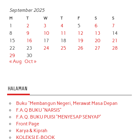
September 2025
M
T
W
T
F
S
S
1
2
3
4
5
6
7
8
9
10
11
12
13
14
15
16
17
18
19
20
21
22
23
24
25
26
27
28
29
30
« Aug
Oct »
HALAMAN
Buku “Membangun Negeri, Merawat Masa Depan
F.A.Q BUKU “NARSIS”
F.A.Q. BUKU PUISI “MENYESAP SENYAP”
Front Page
Karya & Kiprah
KOLEKSI E-BOOK