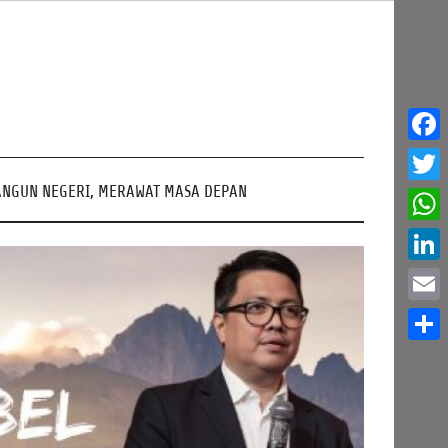
Face
NGUN NEGERI, MERAWAT MASA DEPAN
Twitt
What
Linke
Email
Share