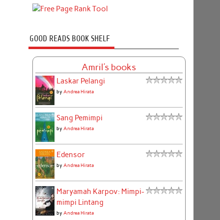
GOOD READS BOOK SHELF
Amril's books
Laskar Pelangi
by
Andrea Hirata
Sang Pemimpi
by
Andrea Hirata
Edensor
by
Andrea Hirata
Maryamah Karpov: Mimpi-
mimpi Lintang
by
Andrea Hirata