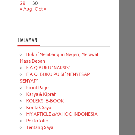
29
30
« Aug
Oct »
HALAMAN
Buku “Membangun Negeri, Merawat
Masa Depan
F.A.Q BUKU “NARSIS”
F.A.Q. BUKU PUISI “MENYESAP
SENYAP”
Front Page
Karya & Kiprah
KOLEKSI E-BOOK
Kontak Saya
MY ARTICLE @YAHOO INDONESIA
Portofolio
Tentang Saya