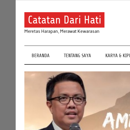
Skip
to
content
Catatan Dari Hati
Meretas Harapan, Merawat Kewarasan
BERANDA
TENTANG SAYA
KARYA & KI