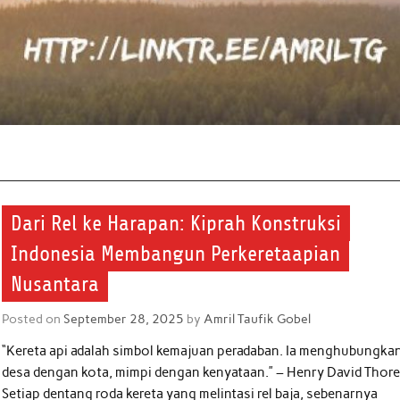
Dari Rel ke Harapan: Kiprah Konstruksi
Indonesia Membangun Perkeretaapian
Nusantara
Posted on
September 28, 2025
by
Amril Taufik Gobel
“Kereta api adalah simbol kemajuan peradaban. Ia menghubungka
desa dengan kota, mimpi dengan kenyataan.” – Henry David Thor
Setiap dentang roda kereta yang melintasi rel baja, sebenarnya