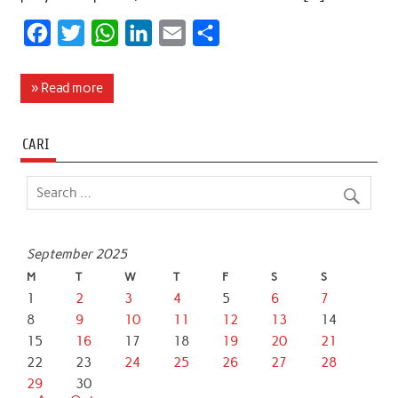
F
T
W
L
E
S
a
w
h
i
m
h
c
i
a
n
a
a
» Read more
e
t
t
k
i
r
b
t
s
e
l
e
CARI
o
e
A
d
o
r
p
I
k
p
n
September 2025
M
T
W
T
F
S
S
1
2
3
4
5
6
7
8
9
10
11
12
13
14
15
16
17
18
19
20
21
22
23
24
25
26
27
28
29
30