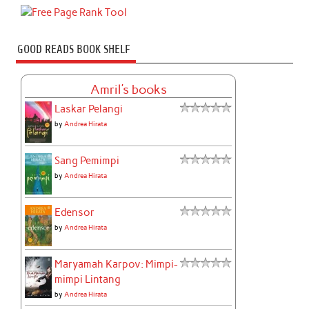
GOOD READS BOOK SHELF
Amril's books
Laskar Pelangi
by
Andrea Hirata
Sang Pemimpi
by
Andrea Hirata
Edensor
by
Andrea Hirata
Maryamah Karpov: Mimpi-
mimpi Lintang
by
Andrea Hirata