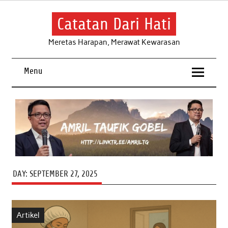
Skip
to
content
Catatan Dari Hati
Meretas Harapan, Merawat Kewarasan
Menu
DAY:
SEPTEMBER 27, 2025
Artikel