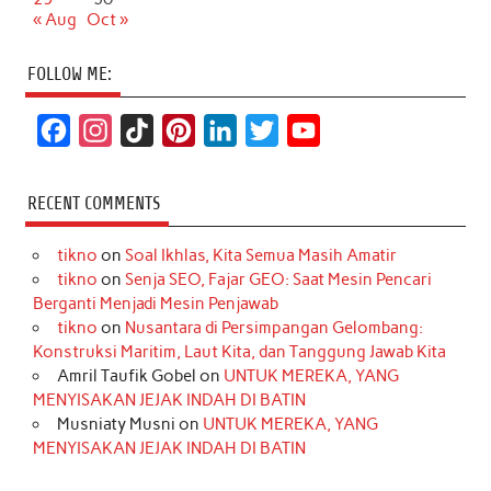
« Aug
Oct »
FOLLOW ME:
F
I
T
P
L
T
Y
a
n
i
i
i
w
o
c
s
k
n
n
i
u
RECENT COMMENTS
e
t
T
t
k
t
T
tikno
on
Soal Ikhlas, Kita Semua Masih Amatir
b
a
o
e
e
t
u
tikno
on
Senja SEO, Fajar GEO: Saat Mesin Pencari
o
g
k
r
d
e
b
Berganti Menjadi Mesin Penjawab
o
r
e
I
r
e
tikno
on
Nusantara di Persimpangan Gelombang:
Konstruksi Maritim, Laut Kita, dan Tanggung Jawab Kita
k
a
s
n
Amril Taufik Gobel
on
UNTUK MEREKA, YANG
m
t
MENYISAKAN JEJAK INDAH DI BATIN
Musniaty Musni
on
UNTUK MEREKA, YANG
MENYISAKAN JEJAK INDAH DI BATIN