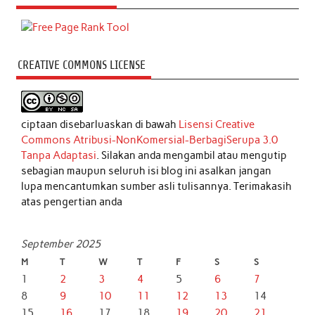
CREATIVE COMMONS LICENSE
ciptaan disebarluaskan di bawah
Lisensi Creative
Commons Atribusi-NonKomersial-BerbagiSerupa 3.0
Tanpa Adaptasi
. Silakan anda mengambil atau mengutip
sebagian maupun seluruh isi blog ini asalkan jangan
lupa mencantumkan sumber asli tulisannya. Terimakasih
atas pengertian anda
September 2025
M
T
W
T
F
S
S
1
2
3
4
5
6
7
8
9
10
11
12
13
14
15
16
17
18
19
20
21