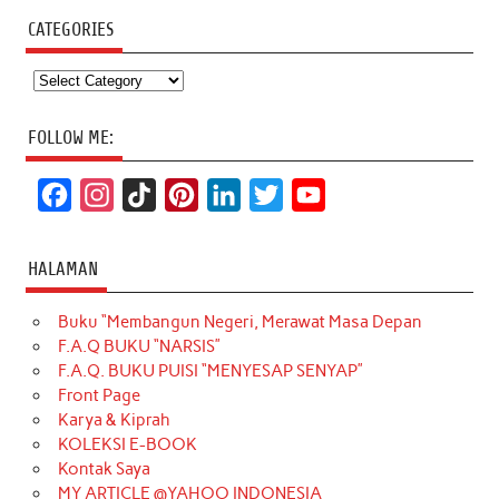
CATEGORIES
Categories
FOLLOW ME:
F
I
T
P
L
T
Y
a
n
i
i
i
w
o
c
s
k
n
n
i
u
HALAMAN
e
t
T
t
k
t
T
Buku “Membangun Negeri, Merawat Masa Depan
b
a
o
e
e
t
u
F.A.Q BUKU “NARSIS”
o
g
k
r
d
e
b
F.A.Q. BUKU PUISI “MENYESAP SENYAP”
o
r
e
I
r
e
Front Page
Karya & Kiprah
k
a
s
n
KOLEKSI E-BOOK
m
t
Kontak Saya
MY ARTICLE @YAHOO INDONESIA