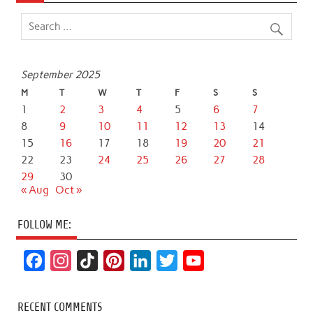
September 2025
M
T
W
T
F
S
S
1
2
3
4
5
6
7
8
9
10
11
12
13
14
15
16
17
18
19
20
21
22
23
24
25
26
27
28
29
30
« Aug
Oct »
FOLLOW ME:
F
I
T
P
L
T
Y
a
n
i
i
i
w
o
c
s
k
n
n
i
u
RECENT COMMENTS