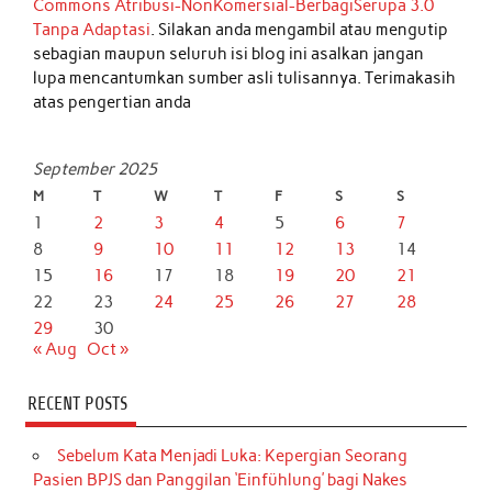
Commons Atribusi-NonKomersial-BerbagiSerupa 3.0
Tanpa Adaptasi
. Silakan anda mengambil atau mengutip
sebagian maupun seluruh isi blog ini asalkan jangan
lupa mencantumkan sumber asli tulisannya. Terimakasih
atas pengertian anda
September 2025
M
T
W
T
F
S
S
1
2
3
4
5
6
7
8
9
10
11
12
13
14
15
16
17
18
19
20
21
22
23
24
25
26
27
28
29
30
« Aug
Oct »
RECENT POSTS
Sebelum Kata Menjadi Luka: Kepergian Seorang
Pasien BPJS dan Panggilan ‘Einfühlung’ bagi Nakes