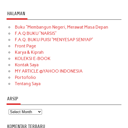
a
n
i
i
i
w
o
c
s
k
n
n
i
u
HALAMAN
e
t
T
t
k
t
T
Buku “Membangun Negeri, Merawat Masa Depan
b
a
o
e
e
t
u
F.A.Q BUKU “NARSIS”
o
g
k
r
d
e
b
F.A.Q. BUKU PUISI “MENYESAP SENYAP”
o
r
e
I
r
e
Front Page
Karya & Kiprah
k
a
s
n
KOLEKSI E-BOOK
m
t
Kontak Saya
MY ARTICLE @YAHOO INDONESIA
Portofolio
Tentang Saya
ARSIP
Arsip
KOMENTAR TERBARU