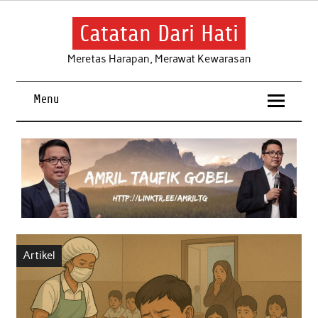
Skip
to
content
Catatan Dari Hati
Meretas Harapan, Merawat Kewarasan
Menu
Artikel