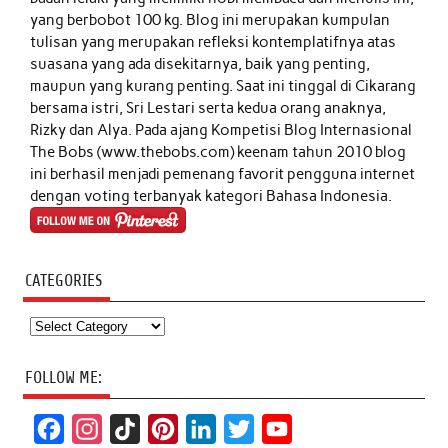
yang berbobot 100 kg. Blog ini merupakan kumpulan
tulisan yang merupakan refleksi kontemplatifnya atas
suasana yang ada disekitarnya, baik yang penting,
maupun yang kurang penting. Saat ini tinggal di Cikarang
bersama istri, Sri Lestari serta kedua orang anaknya,
Rizky dan Alya. Pada ajang Kompetisi Blog Internasional
The Bobs (www.thebobs.com) keenam tahun 2010 blog
ini berhasil menjadi pemenang favorit pengguna internet
dengan voting terbanyak kategori Bahasa Indonesia.
CATEGORIES
Categories
FOLLOW ME:
F
I
T
P
L
T
Y