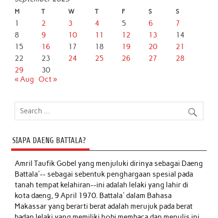
M
T
W
T
F
S
S
1
2
3
4
5
6
7
8
9
10
11
12
13
14
15
16
17
18
19
20
21
22
23
24
25
26
27
28
29
30
« Aug
Oct »
SIAPA DAENG BATTALA?
Amril Taufik Gobel
yang menjuluki dirinya sebagai Daeng
Battala'-- sebagai sebentuk penghargaan spesial pada
tanah tempat kelahiran--ini adalah lelaki yang lahir di
kota daeng, 9 April 1970. Battala' dalam Bahasa
Makassar yang berarti berat adalah merujuk pada berat
badan lelaki yang memiliki hobi membaca dan menulis ini,