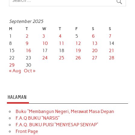
September 2025
M
T
W
T
F
S
S
1
2
3
4
5
6
7
8
9
10
11
12
13
14
15
16
17
18
19
20
21
22
23
24
25
26
27
28
29
30
« Aug
Oct »
HALAMAN
Buku “Membangun Negeri, Merawat Masa Depan
F.A.Q BUKU “NARSIS”
F.A.Q. BUKU PUISI “MENYESAP SENYAP”
Front Page