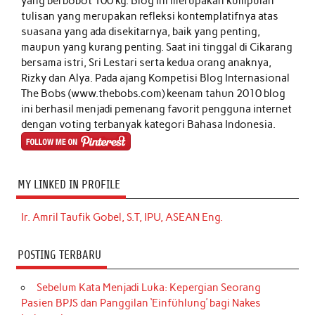
yang berbobot 100 kg. Blog ini merupakan kumpulan
tulisan yang merupakan refleksi kontemplatifnya atas
suasana yang ada disekitarnya, baik yang penting,
maupun yang kurang penting. Saat ini tinggal di Cikarang
bersama istri, Sri Lestari serta kedua orang anaknya,
Rizky dan Alya. Pada ajang Kompetisi Blog Internasional
The Bobs (www.thebobs.com) keenam tahun 2010 blog
ini berhasil menjadi pemenang favorit pengguna internet
dengan voting terbanyak kategori Bahasa Indonesia.
MY LINKED IN PROFILE
Ir. Amril Taufik Gobel, S.T, IPU, ASEAN Eng.
POSTING TERBARU
Sebelum Kata Menjadi Luka: Kepergian Seorang
Pasien BPJS dan Panggilan ‘Einfühlung’ bagi Nakes