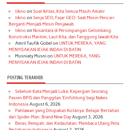
e
t
T
t
k
t
T
tikno
on
Soal Ikhlas, Kita Semua Masih Amatir
b
a
o
e
e
t
u
tikno
on
Senja SEO, Fajar GEO: Saat Mesin Pencari
o
g
k
r
d
e
b
Berganti Menjadi Mesin Penjawab
o
r
e
I
r
e
tikno
on
Nusantara di Persimpangan Gelombang:
Konstruksi Maritim, Laut Kita, dan Tanggung Jawab Kita
k
a
s
n
Amril Taufik Gobel
on
UNTUK MEREKA, YANG
m
t
MENYISAKAN JEJAK INDAH DI BATIN
Musniaty Musni
on
UNTUK MEREKA, YANG
MENYISAKAN JEJAK INDAH DI BATIN
POSTING TERAKHIR
Sebelum Kata Menjadi Luka: Kepergian Seorang
Pasien BPJS dan Panggilan ‘Einfühlung’ bagi Nakes
Indonesia
August 6, 2026
Pahlawan yang Dilupakan Kotanya: Belajar Bertahan
dari Spider-Man: Brand New Day
August 3, 2026
Beras, Rempah, dan Kedaulatan: Membaca Ulang Peta
Pertahanan Indonesia
August 2, 2026