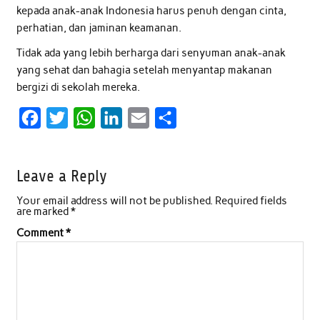
kepada anak-anak Indonesia harus penuh dengan cinta,
perhatian, dan jaminan keamanan.
Tidak ada yang lebih berharga dari senyuman anak-anak
yang sehat dan bahagia setelah menyantap makanan
bergizi di sekolah mereka.
F
T
W
L
E
S
a
w
h
i
m
h
c
i
a
n
a
a
Leave a Reply
e
t
t
k
i
r
Your email address will not be published.
Required fields
b
t
s
e
l
e
are marked
*
o
e
A
d
Comment
*
o
r
p
I
k
p
n