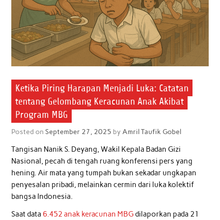
Ketika Piring Harapan Menjadi Luka: Catatan
tentang Gelombang Keracunan Anak Akibat
Program MBG
Posted on
September 27, 2025
by
Amril Taufik Gobel
Tangisan Nanik S. Deyang, Wakil Kepala Badan Gizi
Nasional, pecah di tengah ruang konferensi pers yang
hening. Air mata yang tumpah bukan sekadar ungkapan
penyesalan pribadi, melainkan cermin dari luka kolektif
bangsa Indonesia.
Saat data
6.452 anak keracunan MBG
dilaporkan pada 21