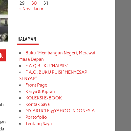
29
30
31
« Nov
Jan »
HALAMAN
Buku “Membangun Negeri, Merawat
k
Masa Depan
F.A.Q BUKU “NARSIS”
F.A.Q. BUKU PUISI “MENYESAP
SENYAP”
Front Page
i
Karya & Kiprah
KOLEKSI E-BOOK
Kontak Saya
ah
MY ARTICLE @YAHOO INDONESIA
Portofolio
gan
Tentang Saya
da