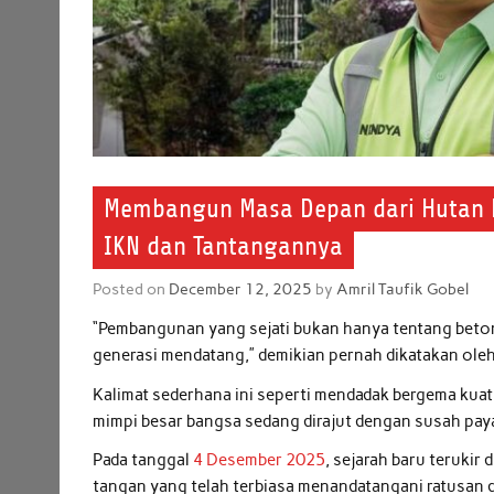
Membangun Masa Depan dari Hutan K
IKN dan Tantangannya
Posted on
December 12, 2025
by
Amril Taufik Gobel
“Pembangunan yang sejati bukan hanya tentang beton
generasi mendatang,” demikian pernah dikatakan oleh
Kalimat sederhana ini seperti mendadak bergema kuat
mimpi besar bangsa sedang dirajut dengan susah pay
Pada tanggal
4 Desember 2025
, sejarah baru teruki
tangan yang telah terbiasa menandatangani ratusan