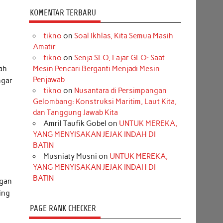
KOMENTAR TERBARU
tikno
on
Soal Ikhlas, Kita Semua Masih
Amatir
tikno
on
Senja SEO, Fajar GEO: Saat
ah
Mesin Pencari Berganti Menjadi Mesin
Penjawab
ngar
tikno
on
Nusantara di Persimpangan
Gelombang: Konstruksi Maritim, Laut Kita,
dan Tanggung Jawab Kita
Amril Taufik Gobel
on
UNTUK MEREKA,
YANG MENYISAKAN JEJAK INDAH DI
BATIN
Musniaty Musni
on
UNTUK MEREKA,
YANG MENYISAKAN JEJAK INDAH DI
BATIN
ngan
ing
PAGE RANK CHECKER
k