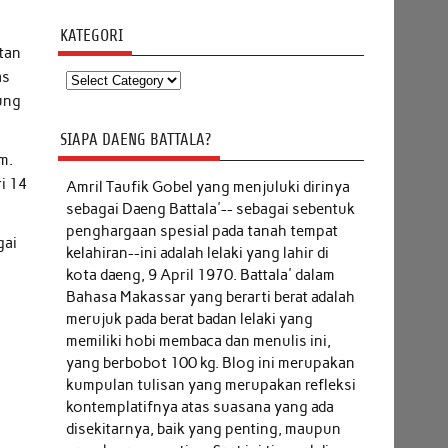
KATEGORI
atan
as
Kategori
ung
SIAPA DAENG BATTALA?
m.
ri 14
Amril Taufik Gobel
yang menjuluki dirinya
sebagai Daeng Battala'-- sebagai sebentuk
penghargaan spesial pada tanah tempat
gai
kelahiran--ini adalah lelaki yang lahir di
kota daeng, 9 April 1970. Battala' dalam
Bahasa Makassar yang berarti berat adalah
merujuk pada berat badan lelaki yang
memiliki hobi membaca dan menulis ini,
yang berbobot 100 kg. Blog ini merupakan
kumpulan tulisan yang merupakan refleksi
kontemplatifnya atas suasana yang ada
disekitarnya, baik yang penting, maupun
m