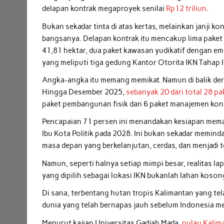
delapan kontrak megaproyek senilai
Rp12 triliun
.
Bukan sekadar tinta di atas kertas, melainkan janji 
bangsanya. Delapan kontrak itu mencakup lima paket
41,81 hektar, dua paket kawasan yudikatif dengan em
yang meliputi tiga gedung Kantor Otorita IKN Tahap I
Angka-angka itu memang memikat. Namun di balik dere
Hingga Desember 2025,
sebanyak 20 dari total 28 p
paket pembangunan fisik dan 6 paket manajemen kon
Pencapaian 71 persen ini menandakan kesiapan memas
Ibu Kota Politik pada 2028. Ini bukan sekadar memind
masa depan yang berkelanjutan, cerdas, dan menjadi t
Namun, seperti halnya setiap mimpi besar, realitas la
yang dipilih sebagai lokasi IKN bukanlah lahan kos
Di sana, terbentang hutan tropis Kalimantan yang tel
dunia yang telah bernapas jauh sebelum Indonesia m
Menurut kajian Universitas Gadjah Mada,
pulau Kalim