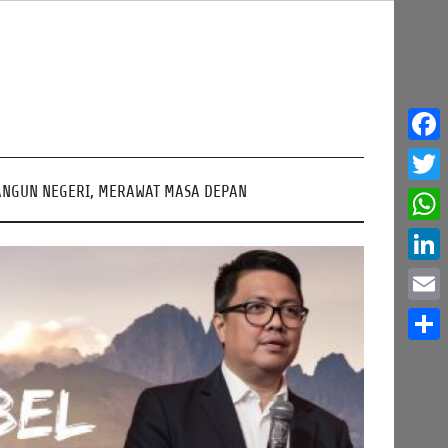
Face
NGUN NEGERI, MERAWAT MASA DEPAN
Twitt
What
Linke
Email
Share