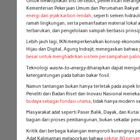
Untuk mewujudkan visi tersebut, pemerintah merang
Kementerian Pekerjaan Umum dan Perumahan Rakyat
energi dan jejak karbon rendah
, seperti semen hidrau
ramah lingkungan, serta pemanfaatan material lokal a
terbarukan, dan pengelolaan sampah berbasis prinsip r
Lebih jauh lagi, IKN memperkenalkan konsep ekonomi
Hijau dan Digital, Agung Indrajit, menegaskan bahwa
besar untuk menghadirkan sistem persampahan palin
Teknologi
waste-to-energy
diharapkan dapat mengub
ketergantungan pada bahan bakar fosil.
Namun tantangan bukan hanya terletak pada aspek lin
Peneliti dari Badan Riset dan Inovasi Nasional mene
budaya sebagai fondasi utama
, tidak hanya modern se
Masyarakat adat seperti Paser Balik, Dayak, dan Kuta
bagian dari proses pembangunan, bukan sekadar peno
Kritik dari berbagai kalangan menyoroti kurangnya 
Adat Kalimantan melaporkan bahwa
sekitar 80 perse