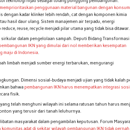
kul teknologi hijau sebagai tulang punggung pembangunan.
memprioritaskan penggunaan material bangunan dengan konsum
lis dengan kadar klinker lebih rendah, cat dengan komponen kimia
tau hasil daur ulang. Sistem manajemen air terpadu, energi
educe, reuse, recycle menjadi pilar utama yang tidak bisa ditawar.
 sirkular dalam pengelolaan sampah. Deputi Bidang Transformasi
pembangunan IKN yang dimulai dari nol memberikan kesempatan
g maju di Indonesia
.
ah limbah menjadi sumber energi terbarukan, mengurangi
gkungan. Dimensi sosial-budaya menjadi ujian yang tidak kalah pe
kankan bahwa
pembangunan IKN harus menempatkan integrasi sosi
cara fisik.
i yang telah menghuni wilayah ini selama ratusan tahun harus menj
nton yang terusir dari tanah leluhurnya.
pelibatan masyarakat dalam pengambilan keputusan. Forum Masyar
n komunitas adat di sekitar wilayah pembangunan IKN tidak pernah