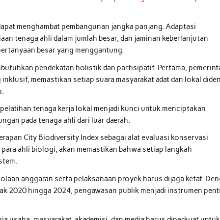
g dapat menghambat pembangunan jangka panjang. Adaptasi
aan tenaga ahli dalam jumlah besar, dan jaminan keberlanjutan
i pertanyaan besar yang menggantung.
utuhkan pendekatan holistik dan partisipatif. Pertama, pemerint
nklusif, memastikan setiap suara masyarakat adat dan lokal dide
n.
pelatihan tenaga kerja lokal menjadi kunci untuk menciptakan
ngan pada tenaga ahli dari luar daerah.
rapan City Biodiversity Index sebagai alat evaluasi konservasi
 para ahli biologi, akan memastikan bahwa setiap langkah
stem.
lolaan anggaran serta pelaksanaan proyek harus dijaga ketat. De
ak 2020 hingga 2024, pengawasan publik menjadi instrumen pent
nia usaha, masyarakat, akademisi, dan media harus diperkuat untu