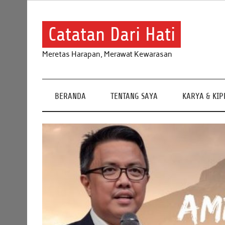
Skip
to
content
Catatan Dari Hati
Meretas Harapan, Merawat Kewarasan
BERANDA
TENTANG SAYA
KARYA & KI