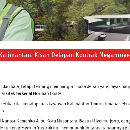
alimantan: Kisah Delapan Kontrak Megaproye
 dan baja, tetapi tentang membangun masa depan yang layak bag
 arsitek terkenal Norman Foster.
 ketika kita menatap luas kawasan Kalimantan Timur, di mana sebu
ah.
r di Kantor Kemenko 4 Ibu Kota Nusantara. Basuki Hadimuljono, den
 dokumen proyek infrastruktur, membubuhkan tanda tangannya pa