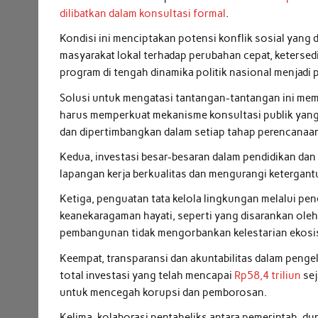
dilibatkan dalam konsultasi formal
.
Kondisi ini menciptakan potensi konflik sosial yan
masyarakat lokal terhadap perubahan cepat, ketersedi
program di tengah dinamika politik nasional menjad
Solusi untuk mengatasi tantangan-tantangan ini memb
harus memperkuat mekanisme konsultasi publik yang i
dan dipertimbangkan dalam setiap tahap perencanaa
Kedua, investasi besar-besaran dalam pendidikan dan 
lapangan kerja berkualitas dan mengurangi ketergantu
Ketiga, penguatan tata kelola lingkungan melalui pene
keanekaragaman hayati, seperti yang disarankan oleh
pembangunan tidak mengorbankan kelestarian ekosi
Keempat, transparansi dan akuntabilitas dalam penge
total investasi yang telah mencapai
Rp58,4 triliun
sej
untuk mencegah korupsi dan pemborosan.
Kelima, kolaborasi pentaheliks antara pemerintah, du