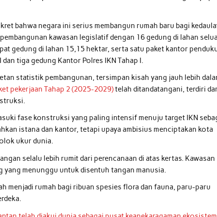
konkret bahwa negara ini serius membangun rumah baru bagi kedaul
 pembangunan kawasan legislatif dengan 16 gedung di lahan selu
pat gedung di lahan 15,15 hektar, serta satu paket kantor penduk
I dan tiga gedung Kantor Polres IKN Tahap I.
tan statistik pembangunan, tersimpan kisah yang jauh lebih dala
aket pekerjaan Tahap 2 (2025-2029)
telah ditandatangani, terdiri da
struksi.
uki fase konstruksi yang paling intensif menuju target IKN seba
ahkan istana dan kantor, tetapi upaya ambisius menciptakan kota
olok ukur dunia.
pangan selalu lebih rumit dari perencanaan di atas kertas. Kawasan
ong yang menunggu untuk disentuh tangan manusia.
ah menjadi rumah bagi ribuan spesies flora dan fauna, paru-paru
erdeka.
antan telah diakui dunia sebagai pusat keanekaragaman ekosiste