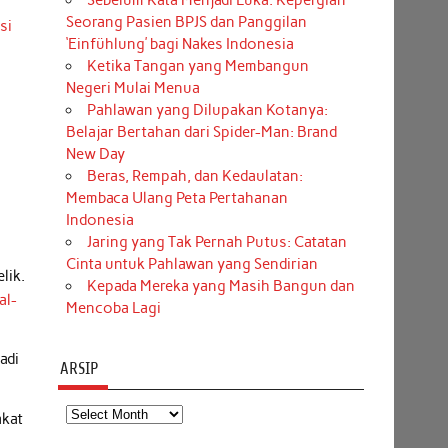
Sebelum Kata Menjadi Luka: Kepergian
Seorang Pasien BPJS dan Panggilan
si
‘Einfühlung’ bagi Nakes Indonesia
Ketika Tangan yang Membangun
Negeri Mulai Menua
Pahlawan yang Dilupakan Kotanya:
Belajar Bertahan dari Spider-Man: Brand
New Day
Beras, Rempah, dan Kedaulatan:
Membaca Ulang Peta Pertahanan
Indonesia
Jaring yang Tak Pernah Putus: Catatan
Cinta untuk Pahlawan yang Sendirian
lik.
Kepada Mereka yang Masih Bangun dan
al-
Mencoba Lagi
adi
ARSIP
Arsip
akat