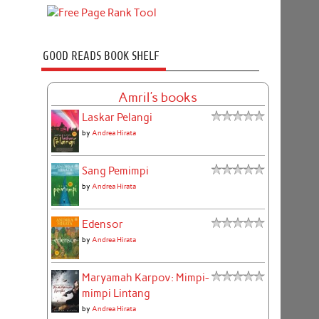
GOOD READS BOOK SHELF
Amril's books
Laskar Pelangi
by
Andrea Hirata
Sang Pemimpi
by
Andrea Hirata
Edensor
by
Andrea Hirata
Maryamah Karpov: Mimpi-
mimpi Lintang
by
Andrea Hirata