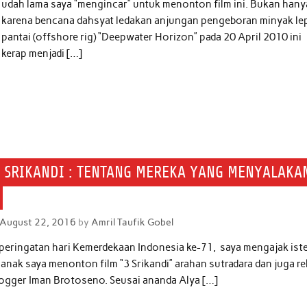
udah lama saya “mengincar” untuk menonton film ini. Bukan hany
karena bencana dahsyat ledakan anjungan pengeboran minyak le
pantai (offshore rig) “Deepwater Horizon” pada 20 April 2010 ini
kerap menjadi […]
3 SRIKANDI : TENTANG MEREKA YANG MENYALAKA
August 22, 2016
by
Amril Taufik Gobel
 peringatan hari Kemerdekaan Indonesia ke-71, saya mengajak iste
anak saya menonton film “3 Srikandi” arahan sutradara dan juga r
ogger Iman Brotoseno. Seusai ananda Alya […]