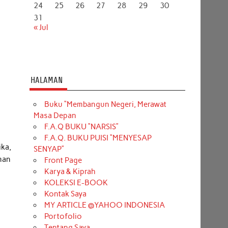
24
25
26
27
28
29
30
31
« Jul
HALAMAN
Buku “Membangun Negeri, Merawat
Masa Depan
F.A.Q BUKU “NARSIS”
F.A.Q. BUKU PUISI “MENYESAP
ika,
SENYAP”
man
Front Page
Karya & Kiprah
KOLEKSI E-BOOK
Kontak Saya
MY ARTICLE @YAHOO INDONESIA
Portofolio
Tentang Saya