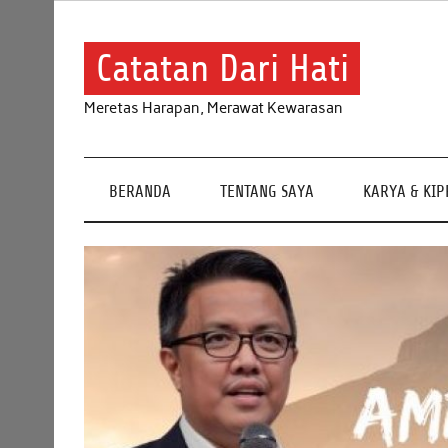
Skip
to
content
Catatan Dari Hati
Meretas Harapan, Merawat Kewarasan
BERANDA
TENTANG SAYA
KARYA & KI