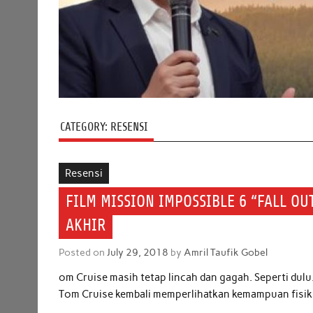
CATEGORY:
RESENSI
Resensi
FILM MISSION IMPOSSIBLE 6 “FALL O
AKHIR
Posted on
July 29, 2018
by
Amril Taufik Gobel
om Cruise masih tetap lincah dan gagah. Seperti dulu.
Tom Cruise kembali memperlihatkan kemampuan fisik