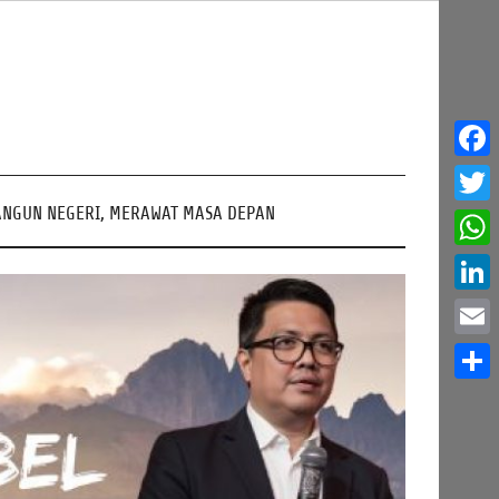
Face
NGUN NEGERI, MERAWAT MASA DEPAN
Twitt
What
Linke
Email
Share