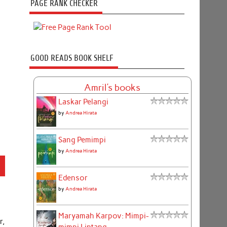
PAGE RANK CHECKER
GOOD READS BOOK SHELF
Amril's books
Laskar Pelangi
by
Andrea Hirata
Sang Pemimpi
by
Andrea Hirata
N
Edensor
by
Andrea Hirata
Maryamah Karpov: Mimpi-
r,
mimpi Lintang