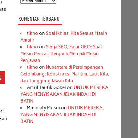
a
pas
KOMENTAR TERBARU
tikno
on
Soal Ikhlas, Kita Semua Masih
Amatir
tikno
on
Senja SEO, Fajar GEO: Saat
Mesin Pencari Berganti Menjadi Mesin
Penjawab
tikno
on
Nusantara di Persimpangan
Gelombang: Konstruksi Maritim, Laut Kita,
N
dan Tanggung Jawab Kita
Amril Taufik Gobel
on
UNTUK MEREKA,
YANG MENYISAKAN JEJAK INDAH DI
BATIN
Musniaty Musni
on
UNTUK MEREKA,
ri
YANG MENYISAKAN JEJAK INDAH DI
ekan
BATIN