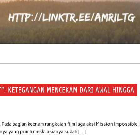
UT”: KETEGANGAN MENCEKAM DARI AWAL HINGGA
 Pada bagian keenam rangkaian film laga aksi Mission Impossible i
nya yang prima meski usianya sudah […]