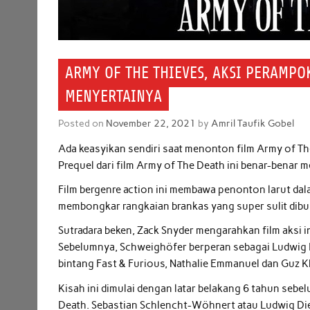
ARMY OF THE THIEVES, AKSI PERAMP
MENYERTAINYA
Posted on
November 22, 2021
by
Amril Taufik Gobel
Ada keasyikan sendiri saat menonton film Army of The
Prequel dari film Army of The Death ini benar-bena
Film bergenre action ini membawa penonton larut dal
membongkar rangkaian brankas yang super sulit dibuka
Sutradara beken, Zack Snyder mengarahkan film aksi
Sebelumnya, Schweighöfer berperan sebagai Ludwig D
bintang Fast & Furious, Nathalie Emmanuel dan Guz K
Kisah ini dimulai dengan latar belakang 6 tahun seb
Death. Sebastian Schlencht-Wöhnert atau Ludwig Die