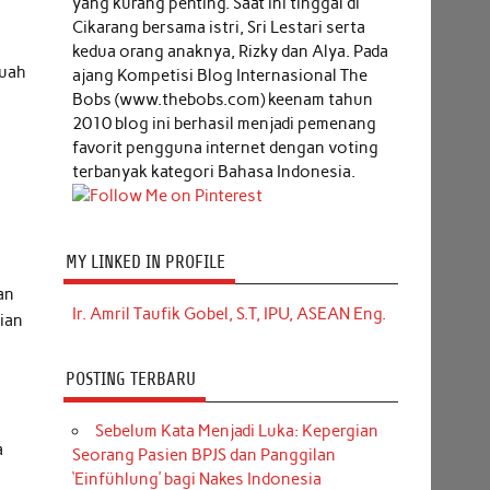
yang kurang penting. Saat ini tinggal di
Cikarang bersama istri, Sri Lestari serta
kedua orang anaknya, Rizky dan Alya. Pada
buah
ajang Kompetisi Blog Internasional The
Bobs (www.thebobs.com) keenam tahun
2010 blog ini berhasil menjadi pemenang
favorit pengguna internet dengan voting
terbanyak kategori Bahasa Indonesia.
MY LINKED IN PROFILE
an
Ir. Amril Taufik Gobel, S.T, IPU, ASEAN Eng.
aian
POSTING TERBARU
Sebelum Kata Menjadi Luka: Kepergian
a
Seorang Pasien BPJS dan Panggilan
‘Einfühlung’ bagi Nakes Indonesia