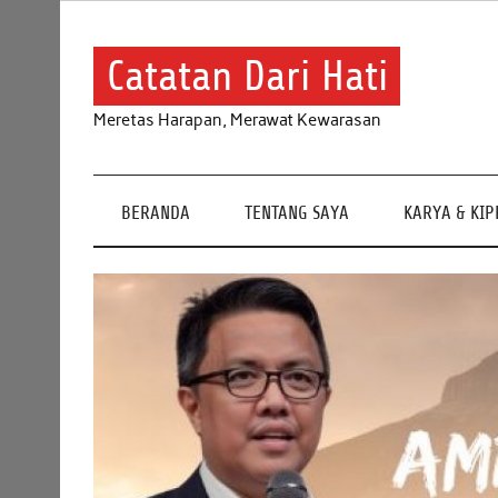
Skip
to
content
Catatan Dari Hati
Meretas Harapan, Merawat Kewarasan
BERANDA
TENTANG SAYA
KARYA & KI