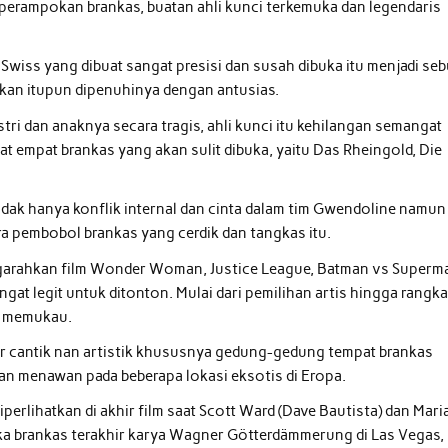
perampokan brankas, buatan ahli kunci terkemuka dan legendaris
 Swiss yang dibuat sangat presisi dan susah dibuka itu menjadi se
akan itupun dipenuhinya dengan antusias.
ri dan anaknya secara tragis, ahli kunci itu kehilangan semangat
 empat brankas yang akan sulit dibuka, yaitu Das Rheingold, Die
idak hanya konflik internal dan cinta dalam tim Gwendoline namun
ra pembobol brankas yang cerdik dan tangkas itu.
garahkan film Wonder Woman, Justice League, Batman vs Superm
ngat legit untuk ditonton. Mulai dari pemilihan artis hingga rangk
an memukau.
ar cantik nan artistik khususnya gedung-gedung tempat brankas
n menawan pada beberapa lokasi eksotis di Eropa.
perlihatkan di akhir film saat Scott Ward (Dave Bautista) dan Mari
ka brankas terakhir karya Wagner Götterdämmerung di Las Vegas,