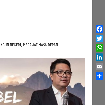
Face
NGUN NEGERI, MERAWAT MASA DEPAN
Twitt
What
Linke
Email
Share