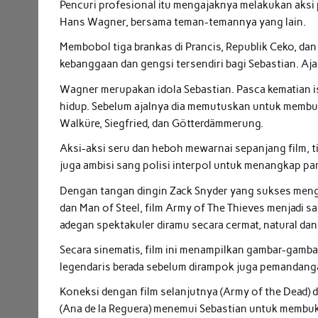
Pencuri profesional itu mengajaknya melakukan aksi 
Hans Wagner, bersama teman-temannya yang lain.
Membobol tiga brankas di Prancis, Republik Ceko, dan
kebanggaan dan gengsi tersendiri bagi Sebastian. Aj
Wagner merupakan idola Sebastian. Pasca kematian ist
hidup. Sebelum ajalnya dia memutuskan untuk membuat
Walküre, Siegfried, dan Götterdämmerung.
Aksi-aksi seru dan heboh mewarnai sepanjang film, t
juga ambisi sang polisi interpol untuk menangkap pa
Dengan tangan dingin Zack Snyder yang sukses men
dan Man of Steel, film Army of The Thieves menjadi sa
adegan spektakuler diramu secara cermat, natural d
Secara sinematis, film ini menampilkan gambar-gamb
legendaris berada sebelum dirampok juga pemandanga
Koneksi dengan film selanjutnya (Army of the Dead) di
(Ana de la Reguera) menemui Sebastian untuk membu