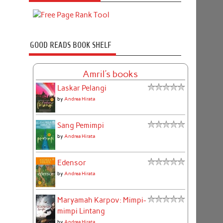
GOOD READS BOOK SHELF
Amril's books
Laskar Pelangi
by
Andrea Hirata
Sang Pemimpi
by
Andrea Hirata
Edensor
by
Andrea Hirata
Maryamah Karpov: Mimpi-
mimpi Lintang
by
Andrea Hirata