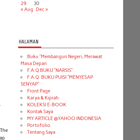
29
30
« Aug
Dec »
HALAMAN
Buku “Membangun Negeri, Merawat
Masa Depan
F.A.Q BUKU “NARSIS”
F.A.Q. BUKU PUISI “MENYESAP
SENYAP”
Front Page
Karya & Kiprah
.
KOLEKSI E-BOOK
Kontak Saya
MY ARTICLE @YAHOO INDONESIA
Portofolio
 The
Tentang Saya
rap