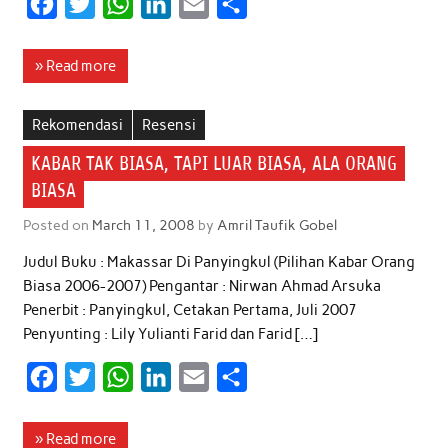
F
T
W
L
E
S
a
w
h
i
m
h
c
i
a
n
a
a
» Read more
e
t
t
k
i
r
b
t
s
e
l
e
Rekomendasi
Resensi
o
e
A
d
KABAR TAK BIASA, TAPI LUAR BIASA, ALA ORANG
o
r
p
I
BIASA
k
p
n
Posted on
March 11, 2008
by
Amril Taufik Gobel
Judul Buku : Makassar Di Panyingkul (Pilihan Kabar Orang
Biasa 2006-2007) Pengantar : Nirwan Ahmad Arsuka
Penerbit : Panyingkul, Cetakan Pertama, Juli 2007
Penyunting : Lily Yulianti Farid dan Farid […]
F
T
W
L
E
S
a
w
h
i
m
h
c
i
a
n
a
a
» Read more