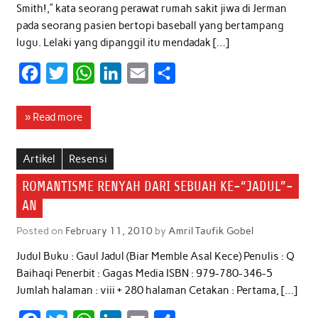
Smith!,” kata seorang perawat rumah sakit jiwa di Jerman
pada seorang pasien bertopi baseball yang bertampang
lugu. Lelaki yang dipanggil itu mendadak […]
F
T
W
L
E
S
a
w
h
i
m
h
c
i
a
n
a
a
» Read more
e
t
t
k
i
r
b
t
s
e
l
e
Artikel
Resensi
o
e
A
d
ROMANTISME RENYAH DARI SEBUAH KE-“JADUL”-
o
r
p
I
AN
k
p
n
Posted on
February 11, 2010
by
Amril Taufik Gobel
Judul Buku : Gaul Jadul (Biar Memble Asal Kece) Penulis : Q
Baihaqi Penerbit : Gagas Media ISBN : 979-780-346-5
Jumlah halaman : viii + 280 halaman Cetakan : Pertama, […]