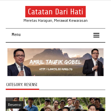
Skip
to
content
Catatan Dari Hati
Meretas Harapan, Merawat Kewarasan
Menu
CATEGORY:
RESENSI
Resensi