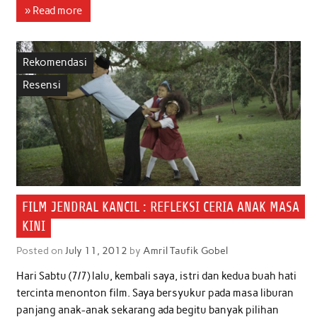
c
i
a
n
a
a
» Read more
e
t
t
k
i
r
b
t
s
e
l
e
Rekomendasi
o
e
A
d
Resensi
o
r
p
I
k
p
n
FILM JENDRAL KANCIL : REFLEKSI CERIA ANAK MASA
KINI
Posted on
July 11, 2012
by
Amril Taufik Gobel
Hari Sabtu (7/7) lalu, kembali saya, istri dan kedua buah hati
tercinta menonton film. Saya bersyukur pada masa liburan
panjang anak-anak sekarang ada begitu banyak pilihan