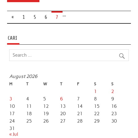
e
t
t
k
i
r
…
b
t
s
e
l
e
«
1
5
6
7
o
e
A
d
o
r
p
I
CARI
k
p
n
August 2026
M
T
W
T
F
S
S
1
2
3
4
5
6
7
8
9
10
11
12
13
14
15
16
17
18
19
20
21
22
23
24
25
26
27
28
29
30
31
« Jul