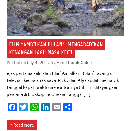
FILM “AMBILKAN BULAN”: MENGABADIKAN
KENANGAN LAGU MASA KECIL
Posted on
July 4, 2012
by
Amril Taufik Gobel
ejak pertama kali iklan film “Ambilkan Bulan” tayang di
televisi, kedua anak saya, Rizky dan Alya sudah mematok
tanggal kapan waktu menontonnya (film ini ditayangkan
perdana di bioskop Indonesia, tanggal […]
F
T
W
L
E
S
a
w
h
i
m
h
c
i
a
n
a
a
» Read more