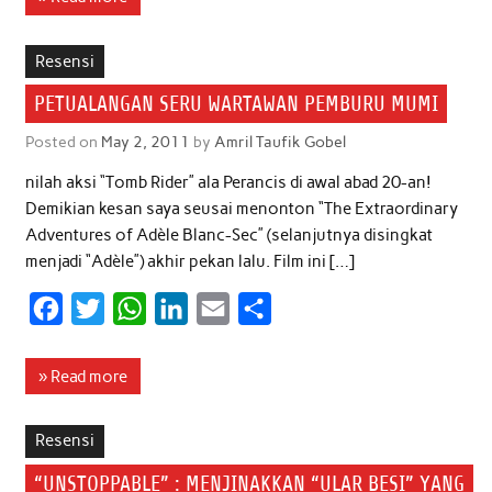
e
t
t
k
i
r
b
t
s
e
l
e
Resensi
o
e
A
d
PETUALANGAN SERU WARTAWAN PEMBURU MUMI
o
r
p
I
Posted on
May 2, 2011
by
Amril Taufik Gobel
k
p
n
nilah aksi “Tomb Rider” ala Perancis di awal abad 20-an!
Demikian kesan saya seusai menonton “The Extraordinary
Adventures of Adèle Blanc-Sec” (selanjutnya disingkat
menjadi “Adèle”) akhir pekan lalu. Film ini […]
F
T
W
L
E
S
a
w
h
i
m
h
c
i
a
n
a
a
» Read more
e
t
t
k
i
r
b
t
s
e
l
e
Resensi
o
e
A
d
“UNSTOPPABLE” : MENJINAKKAN “ULAR BESI” YANG