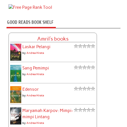
GOOD READS BOOK SHELF
Amril's books
Laskar Pelangi
by
Andrea Hirata
Sang Pemimpi
by
Andrea Hirata
Edensor
by
Andrea Hirata
Maryamah Karpov: Mimpi-
mimpi Lintang
by
Andrea Hirata