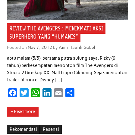
REVIEW THE AVENGERS : MENIKMATI AKSI
SUPERHERO YANG “HUMANIS”
Posted on
May 7, 2012
by
Amril Taufik Gobel
abtu malam (5/5), bersama putra sulung saya, Rizky (9
tahun) berkesempatan menonton film The Avengers di
Studio 2 Bioskop XXI Mall Lippo Cikarang. Sejak menonton
trailer film ini di Disney […]
F
T
W
L
E
S
a
w
h
i
m
h
c
i
a
n
a
a
» Read more
e
t
t
k
i
r
b
t
s
e
l
e
Rekomendasi
Resensi