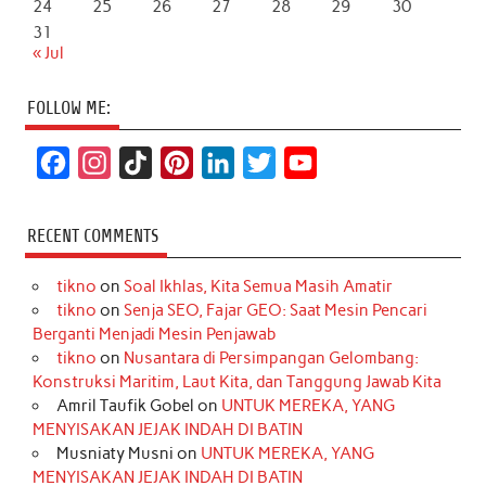
24
25
26
27
28
29
30
31
« Jul
FOLLOW ME:
F
I
T
P
L
T
Y
a
n
i
i
i
w
o
c
s
k
n
n
i
u
RECENT COMMENTS
e
t
T
t
k
t
T
tikno
on
Soal Ikhlas, Kita Semua Masih Amatir
b
a
o
e
e
t
u
tikno
on
Senja SEO, Fajar GEO: Saat Mesin Pencari
o
g
k
r
d
e
b
Berganti Menjadi Mesin Penjawab
o
r
e
I
r
e
tikno
on
Nusantara di Persimpangan Gelombang:
Konstruksi Maritim, Laut Kita, dan Tanggung Jawab Kita
k
a
s
n
Amril Taufik Gobel
on
UNTUK MEREKA, YANG
m
t
MENYISAKAN JEJAK INDAH DI BATIN
Musniaty Musni
on
UNTUK MEREKA, YANG
MENYISAKAN JEJAK INDAH DI BATIN