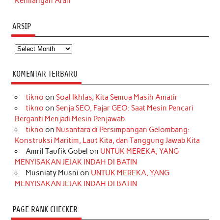
Kehilangan Arah
ARSIP
Arsip
KOMENTAR TERBARU
tikno
on
Soal Ikhlas, Kita Semua Masih Amatir
tikno
on
Senja SEO, Fajar GEO: Saat Mesin Pencari
Berganti Menjadi Mesin Penjawab
tikno
on
Nusantara di Persimpangan Gelombang:
Konstruksi Maritim, Laut Kita, dan Tanggung Jawab Kita
Amril Taufik Gobel
on
UNTUK MEREKA, YANG
MENYISAKAN JEJAK INDAH DI BATIN
Musniaty Musni
on
UNTUK MEREKA, YANG
MENYISAKAN JEJAK INDAH DI BATIN
PAGE RANK CHECKER