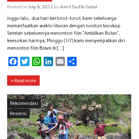
Posted on
July 9, 2012
by
Amril Taufik Gobel
inggu lalu,. dua hari berturut-turut, kami sekeluarga
memanfaatkan waktu liburan dengan nonton bioskop.
Setelah sebelumnya menonton film “Ambilkan Bulan”,
keesokan harinya, Minggu (1/7) kami menyempatkan diri
menonton film Brave di […]
F
T
W
L
E
S
a
w
h
i
m
h
c
i
a
n
a
a
» Read more
e
t
t
k
i
r
b
t
s
e
l
e
Rekomendasi
o
e
A
d
Resensi
o
r
p
I
k
p
n