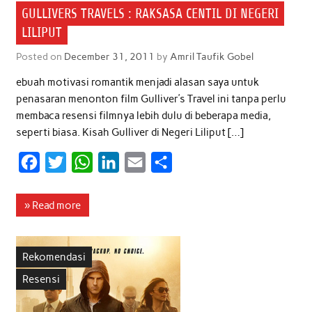
o
e
A
d
GULLIVERS TRAVELS : RAKSASA CENTIL DI NEGERI
o
r
p
I
LILIPUT
k
p
n
Posted on
December 31, 2011
by
Amril Taufik Gobel
ebuah motivasi romantik menjadi alasan saya untuk
penasaran menonton film Gulliver’s Travel ini tanpa perlu
membaca resensi filmnya lebih dulu di beberapa media,
seperti biasa. Kisah Gulliver di Negeri Liliput […]
F
T
W
L
E
S
a
w
h
i
m
h
c
i
a
n
a
a
» Read more
e
t
t
k
i
r
b
t
s
e
l
e
Rekomendasi
o
e
A
d
Resensi
o
r
p
I
k
p
n