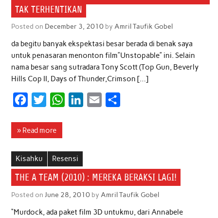
o
r
p
I
TAK TERHENTIKAN
k
p
n
Posted on
December 3, 2010
by
Amril Taufik Gobel
da begitu banyak ekspektasi besar berada di benak saya
untuk penasaran menonton film”Unstopable” ini. Selain
nama besar sang sutradara Tony Scott (Top Gun, Beverly
Hills Cop II, Days of Thunder,Crimson […]
F
T
W
L
E
S
a
w
h
i
m
h
c
i
a
n
a
a
» Read more
e
t
t
k
i
r
b
t
s
e
l
e
Kisahku
Resensi
o
e
A
d
THE A TEAM (2010) : MEREKA BERAKSI LAGI!
o
r
p
I
Posted on
June 28, 2010
by
Amril Taufik Gobel
k
p
n
“Murdock, ada paket film 3D untukmu, dari Annabele