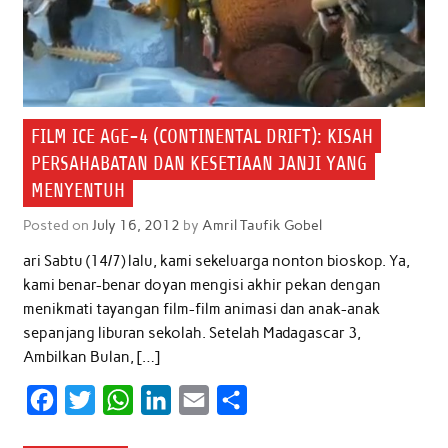
FILM ICE AGE-4 (CONTINENTAL DRIFT): KISAH
PERSAHABATAN DAN KESETIAAN JANJI YANG
MENYENTUH
Posted on
July 16, 2012
by
Amril Taufik Gobel
ari Sabtu (14/7) lalu, kami sekeluarga nonton bioskop. Ya,
kami benar-benar doyan mengisi akhir pekan dengan
menikmati tayangan film-film animasi dan anak-anak
sepanjang liburan sekolah. Setelah Madagascar 3,
Ambilkan Bulan, […]
F
T
W
L
E
S
a
w
h
i
m
h