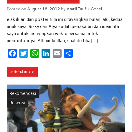
Posted on
August 18, 2012
by
Amril Taufik Gobel
ejak iklan dan poster film ini ditayangkan bulan lalu, kedua
anak saya, Rizky dan Alya sudah penasaran dan meminta
saya untuk menyiapkan waktu bersama untuk
menontonnya. Alhamdulillah, saat itu tiba […]
F
T
W
L
E
S
a
w
h
i
m
h
c
i
a
n
a
a
» Read more
e
t
t
k
i
r
b
t
s
e
l
e
Rekomendasi
o
e
A
d
Resensi
o
r
p
I
k
p
n