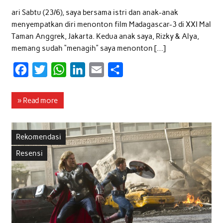
ari Sabtu (23/6), saya bersama istri dan anak-anak
menyempatkan diri menonton film Madagascar-3 di XXI Mal
Taman Anggrek, Jakarta. Kedua anak saya, Rizky & Alya,
memang sudah “menagih” saya menonton […]
F
T
W
L
E
S
a
w
h
i
m
h
c
i
a
n
a
a
» Read more
e
t
t
k
i
r
b
t
s
e
l
e
Rekomendasi
o
e
A
d
Resensi
o
r
p
I
k
p
n