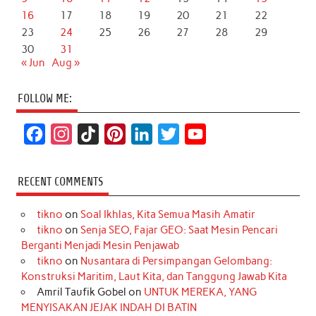
16
17
18
19
20
21
22
23
24
25
26
27
28
29
30
31
« Jun
Aug »
FOLLOW ME:
F
I
T
P
L
T
Y
a
n
i
i
i
w
o
c
s
k
n
n
i
u
RECENT COMMENTS
e
t
T
t
k
t
T
tikno
on
Soal Ikhlas, Kita Semua Masih Amatir
b
a
o
e
e
t
u
tikno
on
Senja SEO, Fajar GEO: Saat Mesin Pencari
o
g
k
r
d
e
b
Berganti Menjadi Mesin Penjawab
o
r
e
I
r
e
tikno
on
Nusantara di Persimpangan Gelombang:
Konstruksi Maritim, Laut Kita, dan Tanggung Jawab Kita
k
a
s
n
Amril Taufik Gobel
on
UNTUK MEREKA, YANG
m
t
MENYISAKAN JEJAK INDAH DI BATIN