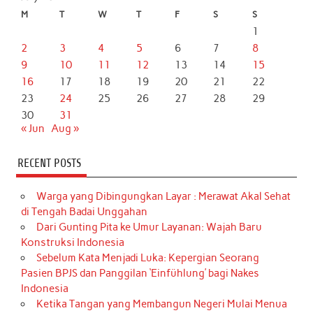
M
T
W
T
F
S
S
1
2
3
4
5
6
7
8
9
10
11
12
13
14
15
16
17
18
19
20
21
22
23
24
25
26
27
28
29
30
31
« Jun
Aug »
RECENT POSTS
Warga yang Dibingungkan Layar : Merawat Akal Sehat
di Tengah Badai Unggahan
Dari Gunting Pita ke Umur Layanan: Wajah Baru
Konstruksi Indonesia
Sebelum Kata Menjadi Luka: Kepergian Seorang
Pasien BPJS dan Panggilan ‘Einfühlung’ bagi Nakes
Indonesia
Ketika Tangan yang Membangun Negeri Mulai Menua