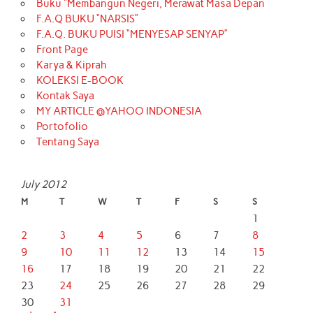
Buku “Membangun Negeri, Merawat Masa Depan
F.A.Q BUKU “NARSIS”
F.A.Q. BUKU PUISI “MENYESAP SENYAP”
Front Page
Karya & Kiprah
KOLEKSI E-BOOK
Kontak Saya
MY ARTICLE @YAHOO INDONESIA
Portofolio
Tentang Saya
July 2012
M
T
W
T
F
S
S
1
2
3
4
5
6
7
8
9
10
11
12
13
14
15
16
17
18
19
20
21
22
23
24
25
26
27
28
29
30
31