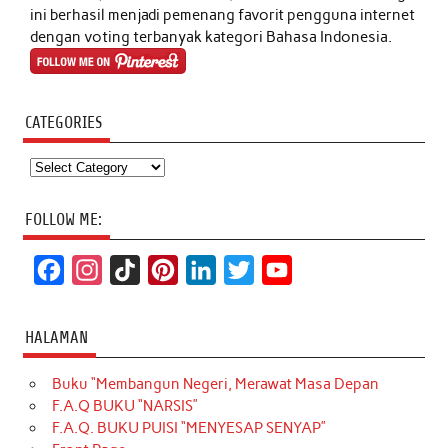
ini berhasil menjadi pemenang favorit pengguna internet
dengan voting terbanyak kategori Bahasa Indonesia.
CATEGORIES
Categories
FOLLOW ME:
F
I
T
P
L
T
Y
a
n
i
i
i
w
o
c
s
k
n
n
i
u
HALAMAN
e
t
T
t
k
t
T
Buku “Membangun Negeri, Merawat Masa Depan
b
a
o
e
e
t
u
F.A.Q BUKU “NARSIS”
o
g
k
r
d
e
b
F.A.Q. BUKU PUISI “MENYESAP SENYAP”