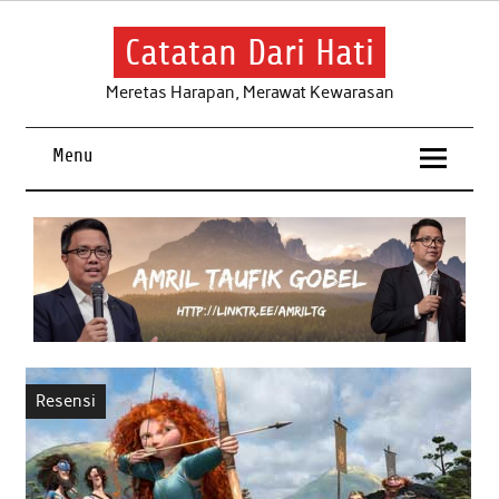
Skip
to
content
Catatan Dari Hati
Meretas Harapan, Merawat Kewarasan
Menu
Resensi