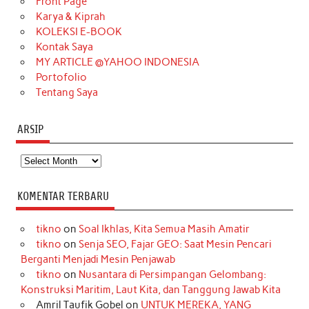
o
r
e
I
r
e
Front Page
Karya & Kiprah
k
a
s
n
KOLEKSI E-BOOK
m
t
Kontak Saya
MY ARTICLE @YAHOO INDONESIA
Portofolio
Tentang Saya
ARSIP
Arsip
KOMENTAR TERBARU
tikno
on
Soal Ikhlas, Kita Semua Masih Amatir
tikno
on
Senja SEO, Fajar GEO: Saat Mesin Pencari
Berganti Menjadi Mesin Penjawab
tikno
on
Nusantara di Persimpangan Gelombang:
Konstruksi Maritim, Laut Kita, dan Tanggung Jawab Kita
Amril Taufik Gobel
on
UNTUK MEREKA, YANG