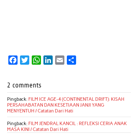
F
T
W
L
E
S
a
w
h
i
m
h
c
i
a
n
a
a
2 comments
e
t
t
k
i
r
b
t
s
e
l
e
Pingback:
FILM ICE AGE-4 (CONTINENTAL DRIFT): KISAH
PERSAHABATAN DAN KESETIAAN JANJI YANG
o
e
A
d
MENYENTUH / Catatan Dari Hati
o
r
p
I
Pingback:
FILM JENDRAL KANCIL : REFLEKSI CERIA ANAK
k
p
n
MASA KINI / Catatan Dari Hati