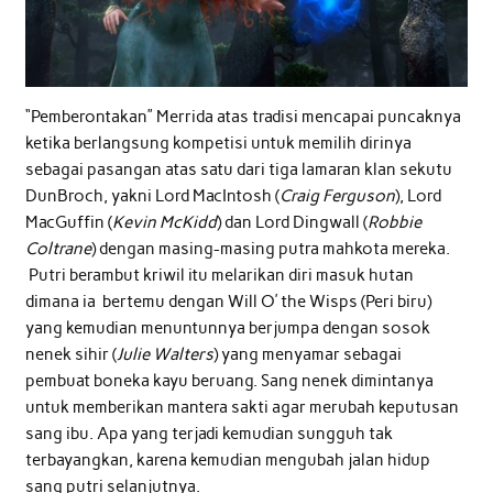
“Pemberontakan” Merrida atas tradisi mencapai puncaknya
ketika berlangsung kompetisi untuk memilih dirinya
sebagai pasangan atas satu dari tiga lamaran klan sekutu
DunBroch, yakni Lord MacIntosh (
Craig Ferguson
), Lord
MacGuffin (
Kevin McKidd
) dan Lord Dingwall (
Robbie
Coltrane
) dengan masing-masing putra mahkota mereka.
Putri berambut kriwil itu melarikan diri masuk hutan
dimana ia bertemu dengan Will O’ the Wisps (Peri biru)
yang kemudian menuntunnya berjumpa dengan sosok
nenek sihir (
Julie Walters
) yang menyamar sebagai
pembuat boneka kayu beruang. Sang nenek dimintanya
untuk memberikan mantera sakti agar merubah keputusan
sang ibu. Apa yang terjadi kemudian sungguh tak
terbayangkan, karena kemudian mengubah jalan hidup
sang putri selanjutnya.