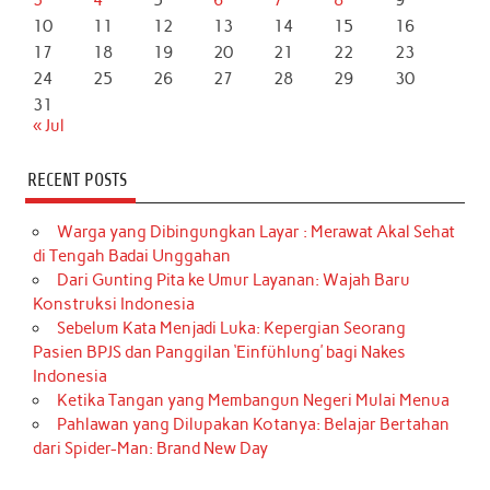
3
4
5
6
7
8
9
10
11
12
13
14
15
16
17
18
19
20
21
22
23
24
25
26
27
28
29
30
31
« Jul
RECENT POSTS
Warga yang Dibingungkan Layar : Merawat Akal Sehat
di Tengah Badai Unggahan
Dari Gunting Pita ke Umur Layanan: Wajah Baru
Konstruksi Indonesia
Sebelum Kata Menjadi Luka: Kepergian Seorang
Pasien BPJS dan Panggilan ‘Einfühlung’ bagi Nakes
Indonesia
Ketika Tangan yang Membangun Negeri Mulai Menua
Pahlawan yang Dilupakan Kotanya: Belajar Bertahan
dari Spider-Man: Brand New Day