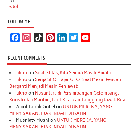
31
« Jul
FOLLOW ME:
F
I
T
P
L
T
Y
a
n
i
i
i
w
o
c
s
k
n
n
i
u
RECENT COMMENTS
e
t
T
t
k
t
T
tikno
on
Soal Ikhlas, Kita Semua Masih Amatir
b
a
o
e
e
t
u
tikno
on
Senja SEO, Fajar GEO: Saat Mesin Pencari
o
g
k
r
d
e
b
Berganti Menjadi Mesin Penjawab
o
r
e
I
r
e
tikno
on
Nusantara di Persimpangan Gelombang:
Konstruksi Maritim, Laut Kita, dan Tanggung Jawab Kita
k
a
s
n
Amril Taufik Gobel
on
UNTUK MEREKA, YANG
m
t
MENYISAKAN JEJAK INDAH DI BATIN
Musniaty Musni
on
UNTUK MEREKA, YANG
MENYISAKAN JEJAK INDAH DI BATIN