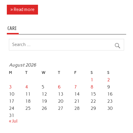
c
i
a
n
a
a
» Read more
e
t
t
k
i
r
b
t
s
e
l
e
CARI
o
e
A
d
o
r
p
I
k
p
n
August 2026
M
T
W
T
F
S
S
1
2
3
4
5
6
7
8
9
10
11
12
13
14
15
16
17
18
19
20
21
22
23
24
25
26
27
28
29
30
31
« Jul