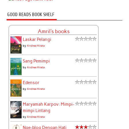
GOOD READS BOOK SHELF
Amril's books
Laskar Pelangi
by
Andrea Hirata
Sang Pemimpi
by
Andrea Hirata
Edensor
by
Andrea Hirata
Maryamah Karpov: Mimpi-
mimpi Lintang
by
Andrea Hirata
Nge-blog Dengan Hati