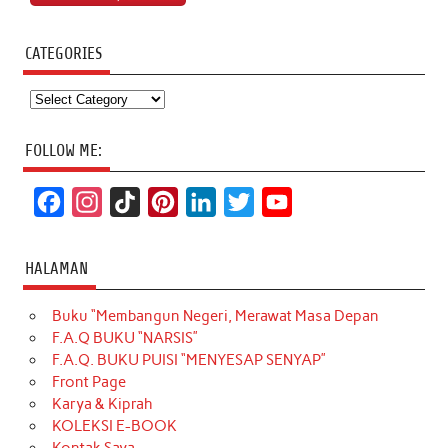
CATEGORIES
Categories
FOLLOW ME:
F
I
T
P
L
T
Y
a
n
i
i
i
w
o
c
s
k
n
n
i
u
HALAMAN
e
t
T
t
k
t
T
Buku “Membangun Negeri, Merawat Masa Depan
b
a
o
e
e
t
u
F.A.Q BUKU “NARSIS”
o
g
k
r
d
e
b
F.A.Q. BUKU PUISI “MENYESAP SENYAP”
o
r
e
I
r
e
Front Page
Karya & Kiprah
k
a
s
n
KOLEKSI E-BOOK
m
t
Kontak Saya