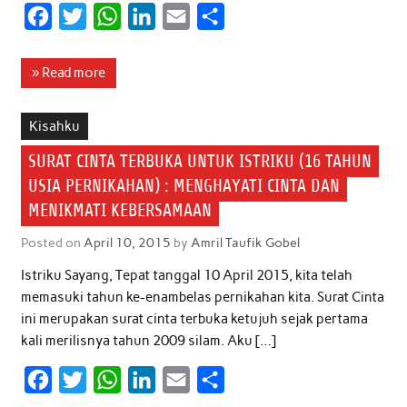
F
T
W
L
E
S
a
w
h
i
m
h
c
i
a
n
a
a
» Read more
e
t
t
k
i
r
b
t
s
e
l
e
Kisahku
o
e
A
d
SURAT CINTA TERBUKA UNTUK ISTRIKU (16 TAHUN
o
r
p
I
USIA PERNIKAHAN) : MENGHAYATI CINTA DAN
k
p
n
MENIKMATI KEBERSAMAAN
Posted on
April 10, 2015
by
Amril Taufik Gobel
Istriku Sayang, Tepat tanggal 10 April 2015, kita telah
memasuki tahun ke-enambelas pernikahan kita. Surat Cinta
ini merupakan surat cinta terbuka ketujuh sejak pertama
kali merilisnya tahun 2009 silam. Aku […]
F
T
W
L
E
S
a
w
h
i
m
h