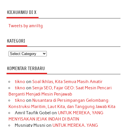
KICAUANKU DI X
Tweets by amriltg
KATEGORI
Kategori
KOMENTAR TERBARU
tikno
on
Soal Ikhlas, Kita Semua Masih Amatir
tikno
on
Senja SEO, Fajar GEO: Saat Mesin Pencari
Berganti Menjadi Mesin Penjawab
tikno
on
Nusantara di Persimpangan Gelombang:
Konstruksi Maritim, Laut Kita, dan Tanggung Jawab Kita
Amril Taufik Gobel
on
UNTUK MEREKA, YANG
MENYISAKAN JEJAK INDAH DI BATIN
Musniaty Musni
on
UNTUK MEREKA, YANG