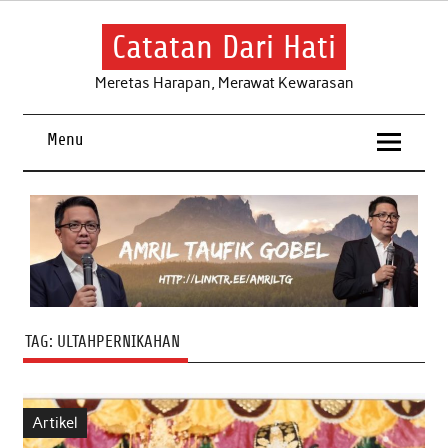
Skip
to
content
Catatan Dari Hati
Meretas Harapan, Merawat Kewarasan
Menu
TAG:
ULTAHPERNIKAHAN
Artikel