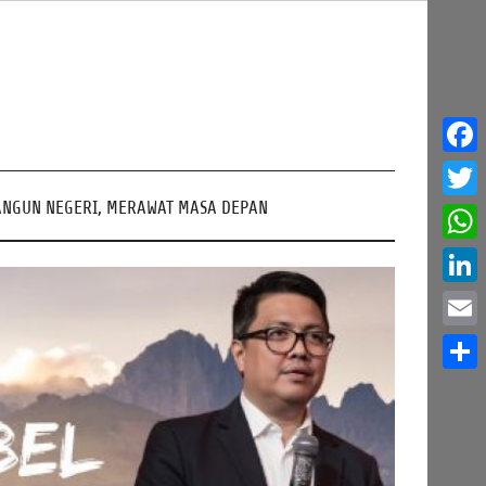
Face
NGUN NEGERI, MERAWAT MASA DEPAN
Twitt
What
Linke
Email
Share