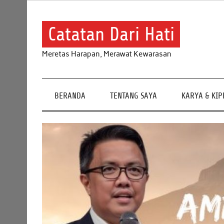
Skip
to
content
Catatan Dari Hati
Meretas Harapan, Merawat Kewarasan
BERANDA
TENTANG SAYA
KARYA & KI