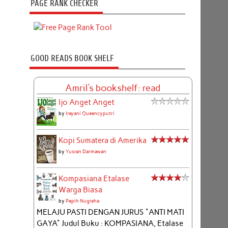
PAGE RANK CHECKER
GOOD READS BOOK SHELF
Amril's bookshelf: read
Ijo Anget Anget
by
Irayani Queencyputri
Kopi Sumatera di Amerika
by
Yusran Darmawan
Kompasiana Etalase
Warga Biasa
by
Pepih Nugraha
MELAJU PASTI DENGAN JURUS "ANTI MATI
GAYA" Judul Buku : KOMPASIANA, Etalase