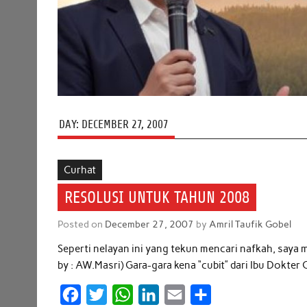
DAY:
DECEMBER 27, 2007
Curhat
RESOLUSI UNTUK TAHUN 2008
Posted on
December 27, 2007
by
Amril Taufik Gobel
Seperti nelayan ini yang tekun mencari nafkah, saya 
by : AW.Masri) Gara-gara kena “cubit” dari Ibu Dokter G
F
T
W
L
E
S