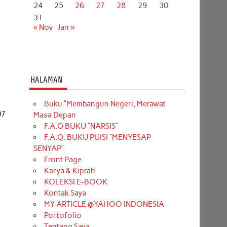
24
25
26
27
28
29
30
31
« Nov
Jan »
HALAMAN
Buku “Membangun Negeri, Merawat
07
Masa Depan
F.A.Q BUKU “NARSIS”
]
F.A.Q. BUKU PUISI “MENYESAP
SENYAP”
Front Page
Karya & Kiprah
KOLEKSI E-BOOK
Kontak Saya
MY ARTICLE @YAHOO INDONESIA
Portofolio
Tentang Saya