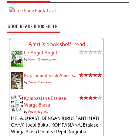
GOOD READS BOOK SHELF
Amril's bookshelf: read
Ijo Anget Anget
by
Irayani Queencyputri
Kopi Sumatera di Amerika
by
Yusran Darmawan
Kompasiana Etalase
Warga Biasa
by
Pepih Nugraha
MELAJU PASTI DENGAN JURUS "ANTI MATI
GAYA" Judul Buku : KOMPASIANA, Etalase
Warga Biasa Penulis : Pepih Nugraha