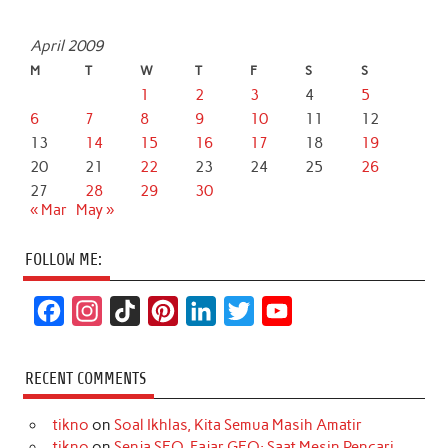
April 2009
M
T
W
T
F
S
S
1
2
3
4
5
6
7
8
9
10
11
12
13
14
15
16
17
18
19
20
21
22
23
24
25
26
27
28
29
30
« Mar
May »
FOLLOW ME:
F
I
T
P
L
T
Y
a
n
i
i
i
w
o
c
s
k
n
n
i
u
RECENT COMMENTS
e
t
T
t
k
t
T
tikno
on
Soal Ikhlas, Kita Semua Masih Amatir
b
a
o
e
e
t
u
tikno
on
Senja SEO, Fajar GEO: Saat Mesin Pencari