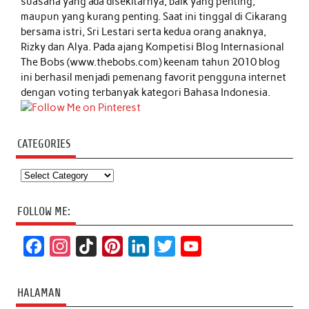
suasana yang ada disekitarnya, baik yang penting,
maupun yang kurang penting. Saat ini tinggal di Cikarang
bersama istri, Sri Lestari serta kedua orang anaknya,
Rizky dan Alya. Pada ajang Kompetisi Blog Internasional
The Bobs (www.thebobs.com) keenam tahun 2010 blog
ini berhasil menjadi pemenang favorit pengguna internet
dengan voting terbanyak kategori Bahasa Indonesia.
CATEGORIES
Categories
FOLLOW ME:
F
I
T
P
L
T
Y
a
n
i
i
i
w
o
c
s
k
n
n
i
u
HALAMAN
e
t
T
t
k
t
T