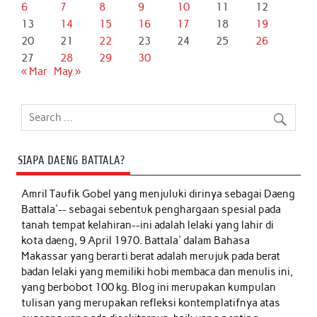
6
7
8
9
10
11
12
13
14
15
16
17
18
19
20
21
22
23
24
25
26
27
28
29
30
« Mar
May »
SIAPA DAENG BATTALA?
Amril Taufik Gobel
yang menjuluki dirinya sebagai Daeng
Battala'-- sebagai sebentuk penghargaan spesial pada
tanah tempat kelahiran--ini adalah lelaki yang lahir di
kota daeng, 9 April 1970. Battala' dalam Bahasa
Makassar yang berarti berat adalah merujuk pada berat
badan lelaki yang memiliki hobi membaca dan menulis ini,
yang berbobot 100 kg. Blog ini merupakan kumpulan
tulisan yang merupakan refleksi kontemplatifnya atas