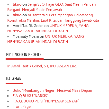
tikno
on
Senja SEO, Fajar GEO: Saat Mesin Pencari
Berganti Menjadi Mesin Penjawab
tikno
on
Nusantara di Persimpangan Gelombang:
Konstruksi Maritim, Laut Kita, dan Tanggung Jawab Kita
Amril Taufik Gobel
on
UNTUK MEREKA, YANG
MENYISAKAN JEJAK INDAH DI BATIN
Musniaty Musni
on
UNTUK MEREKA, YANG
MENYISAKAN JEJAK INDAH DI BATIN
MY LINKED IN PROFILE
Ir. Amril Taufik Gobel, S.T, IPU, ASEAN Eng.
HALAMAN
Buku “Membangun Negeri, Merawat Masa Depan
F.A.Q BUKU “NARSIS”
F.A.Q. BUKU PUISI “MENYESAP SENYAP”
Front Page