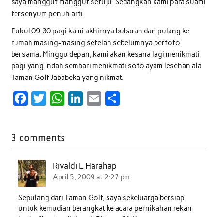
saya manggut manggut setuju. Sedangkan kami para suami
tersenyum penuh arti.
Pukul 09.30 pagi kami akhirnya bubaran dan pulang ke
rumah masing-masing setelah sebelumnya berfoto
bersama. Minggu depan, kami akan kesana lagi menikmati
pagi yang indah sembari menikmati soto ayam lesehan ala
Taman Golf Jababeka yang nikmat.
F
T
W
L
E
S
a
w
h
i
m
h
c
i
a
n
a
a
3 comments
e
t
t
k
i
r
b
t
s
e
l
e
Rivaldi L Harahap
o
e
A
d
April 5, 2009 at 2:27 pm
o
r
p
I
Sepulang dari Taman Golf, saya sekeluarga bersiap
k
p
n
untuk kemudian berangkat ke acara pernikahan rekan