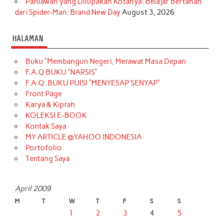
Pahlawan yang Dilupakan Kotanya: Belajar Bertahan
dari Spider-Man: Brand New Day
August 3, 2026
HALAMAN
Buku “Membangun Negeri, Merawat Masa Depan
F.A.Q BUKU “NARSIS”
F.A.Q. BUKU PUISI “MENYESAP SENYAP”
Front Page
Karya & Kiprah
KOLEKSI E-BOOK
Kontak Saya
MY ARTICLE @YAHOO INDONESIA
Portofolio
Tentang Saya
April 2009
M
T
W
T
F
S
S
1
2
3
4
5