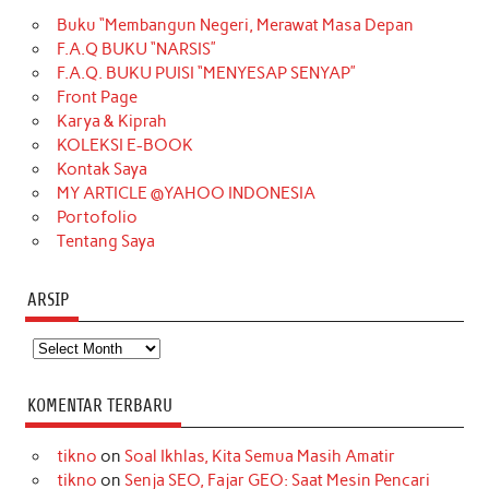
Buku “Membangun Negeri, Merawat Masa Depan
b
a
o
e
e
t
u
F.A.Q BUKU “NARSIS”
o
g
k
r
d
e
b
F.A.Q. BUKU PUISI “MENYESAP SENYAP”
o
r
e
I
r
e
Front Page
Karya & Kiprah
k
a
s
n
KOLEKSI E-BOOK
m
t
Kontak Saya
MY ARTICLE @YAHOO INDONESIA
Portofolio
Tentang Saya
ARSIP
Arsip
KOMENTAR TERBARU
tikno
on
Soal Ikhlas, Kita Semua Masih Amatir
tikno
on
Senja SEO, Fajar GEO: Saat Mesin Pencari