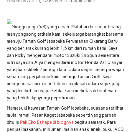
Posted on
April 5, 2009
by
Amril Taufik Gobel
Minggu pagi (5/4) yang cerah. Matahari bersinar terang
menyongsong tatkala kami sekeluarga berangkat bersama
menuju Taman Golf Jababeka Perumahan Cikarang Baru
yang berjarak kurang lebih 1,5 km dari rumah kami. Saya
dan Rizky mengendarai motor Suzuki Shogun sementara
istri saya dan Alya mengendarai motor Honda Vario anyar
yang baru dibeli 2 minggu lalu. Udara segar menerpa wajah
sepanjang perjalanan kami menuju Taman Golf. Saya
mengendarai motor perlahan menikmati udara sejuk pagi
yang lembut menyapa ketika kami melintas di boulevard
yang teduh dipayungi pepohonan.
Memasuki kawasan Taman Golf Jababeka, suasana terlihat
mulai ramai. Pasar Kaget Jababeka seperti yang pernah
ditulis
Pak Eko Eshape di blognya
begitu semarak. Para
penjual makanan, minuman, mainan anak-anak, buku, VCD