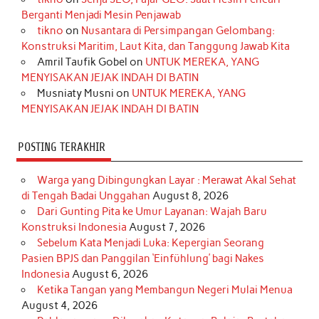
o
g
k
r
d
e
b
Berganti Menjadi Mesin Penjawab
o
r
e
I
r
e
tikno
on
Nusantara di Persimpangan Gelombang:
Konstruksi Maritim, Laut Kita, dan Tanggung Jawab Kita
k
a
s
n
Amril Taufik Gobel
on
UNTUK MEREKA, YANG
m
t
MENYISAKAN JEJAK INDAH DI BATIN
Musniaty Musni
on
UNTUK MEREKA, YANG
MENYISAKAN JEJAK INDAH DI BATIN
POSTING TERAKHIR
Warga yang Dibingungkan Layar : Merawat Akal Sehat
di Tengah Badai Unggahan
August 8, 2026
Dari Gunting Pita ke Umur Layanan: Wajah Baru
Konstruksi Indonesia
August 7, 2026
Sebelum Kata Menjadi Luka: Kepergian Seorang
Pasien BPJS dan Panggilan ‘Einfühlung’ bagi Nakes
Indonesia
August 6, 2026
Ketika Tangan yang Membangun Negeri Mulai Menua
August 4, 2026