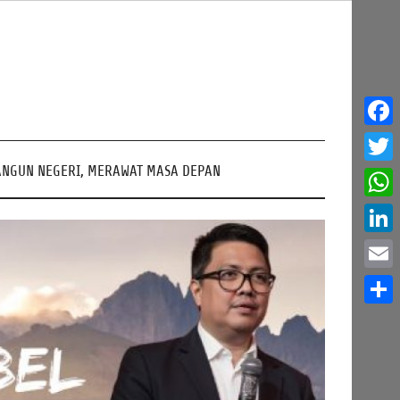
Face
NGUN NEGERI, MERAWAT MASA DEPAN
Twitt
What
Linke
Email
Share