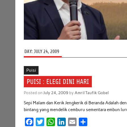
DAY:
JULY 24, 2009
Puisi
PUISI : ELEGI DINI HARI
Posted on
July 24, 2009
by
Amril Taufik Gobel
Sepi Malam dan Kerik Jengkerik di Beranda Adalah den
bintang yang mendelik cemburu sementara embun lur
F
T
W
L
E
S