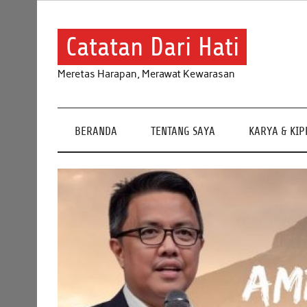
Skip
to
content
Catatan Dari Hati
Meretas Harapan, Merawat Kewarasan
BERANDA
TENTANG SAYA
KARYA & KI