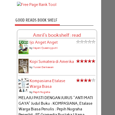
GOOD READS BOOK SHELF
Amril's bookshelf: read
Ijo Anget Anget
by
Irayani Queencyputri
Kopi Sumatera di Amerika
by
Yusran Darmawan
Kompasiana Etalase
Warga Biasa
by
Pepih Nugraha
MELAJU PASTI DENGAN JURUS "ANTI MATI
GAYA" Judul Buku : KOMPASIANA, Etalase
Warga Biasa Penulis : Pepih Nugraha
Penerbit : PT Gramedia Pustaka Utama