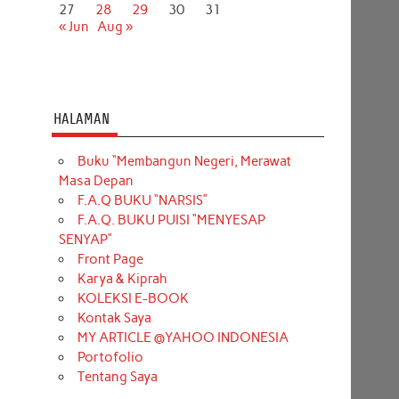
27
28
29
30
31
« Jun
Aug »
HALAMAN
Buku “Membangun Negeri, Merawat
Masa Depan
F.A.Q BUKU “NARSIS”
F.A.Q. BUKU PUISI “MENYESAP
SENYAP”
Front Page
Karya & Kiprah
KOLEKSI E-BOOK
Kontak Saya
MY ARTICLE @YAHOO INDONESIA
Portofolio
Tentang Saya