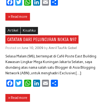
F
T
W
L
E
S
a
w
h
i
m
h
c
i
a
n
a
a
» Read more
e
t
t
k
i
r
b
t
s
e
l
e
Artikel
Kisahku
o
e
A
d
CATATAN DARI PELUNCURAN NOKIA N97
o
r
p
I
Posted on
June 10, 2009
by
Amril Taufik Gobel
k
p
n
Selasa Malam (9/6), bertempat di Café Poste East Building
Kawasan Lingkar Mega Kuningan Jakarta Selatan, saya
diundang atas nama salah satu Blogger di Asia Blogging
Network (ABN) ,untuk menghadiri Exclusive […]
F
T
W
L
E
S
a
w
h
i
m
h
c
i
a
n
a
a
» Read more
e
t
t
k
i
r