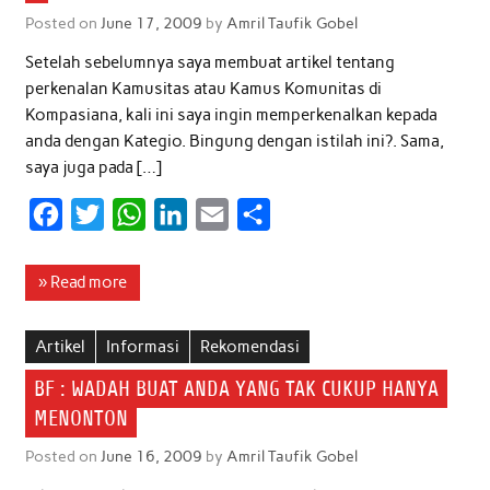
k
p
n
Posted on
June 17, 2009
by
Amril Taufik Gobel
Setelah sebelumnya saya membuat artikel tentang
perkenalan Kamusitas atau Kamus Komunitas di
Kompasiana, kali ini saya ingin memperkenalkan kepada
anda dengan Kategio. Bingung dengan istilah ini?. Sama,
saya juga pada […]
F
T
W
L
E
S
a
w
h
i
m
h
c
i
a
n
a
a
» Read more
e
t
t
k
i
r
b
t
s
e
l
e
Artikel
Informasi
Rekomendasi
o
e
A
d
BF : WADAH BUAT ANDA YANG TAK CUKUP HANYA
o
r
p
I
MENONTON
k
p
n
Posted on
June 16, 2009
by
Amril Taufik Gobel