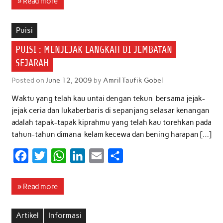
» Read more
e
t
t
k
i
r
b
t
s
e
l
e
Puisi
o
e
A
d
PUISI : MENJEJAK LANGKAH DI JEMBATAN
o
r
p
I
SEJARAH
k
p
n
Posted on
June 12, 2009
by
Amril Taufik Gobel
Waktu yang telah kau untai dengan tekun bersama jejak-
jejak ceria dan lukaberbaris di sepanjang selasar kenangan
adalah tapak-tapak kiprahmu yang telah kau torehkan pada
tahun-tahun dimana kelam kecewa dan bening harapan […]
F
T
W
L
E
S
a
w
h
i
m
h
c
i
a
n
a
a
» Read more
e
t
t
k
i
r
b
t
s
e
l
e
Artikel
Informasi