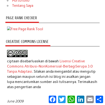
Portofolio
Tentang Saya
PAGE RANK CHECKER
CREATIVE COMMONS LICENSE
ciptaan disebarluaskan di bawah
Lisensi Creative
Commons Atribusi-NonKomersial-BerbagiSerupa 3.0
Tanpa Adaptasi
. Silakan anda mengambil atau mengutip
sebagian maupun seluruh isi blog ini asalkan jangan
lupa mencantumkan sumber asli tulisannya. Terimakasih
atas pengertian anda
Facebook
Twitter
WhatsApp
LinkedIn
Email
S
June 2009