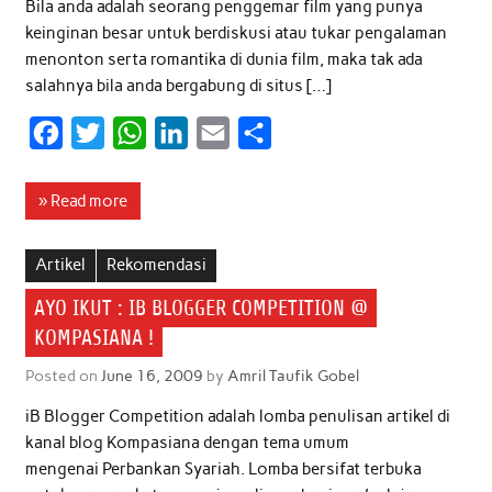
Bila anda adalah seorang penggemar film yang punya
keinginan besar untuk berdiskusi atau tukar pengalaman
menonton serta romantika di dunia film, maka tak ada
salahnya bila anda bergabung di situs […]
F
T
W
L
E
S
a
w
h
i
m
h
c
i
a
n
a
a
» Read more
e
t
t
k
i
r
b
t
s
e
l
e
Artikel
Rekomendasi
o
e
A
d
AYO IKUT : IB BLOGGER COMPETITION @
o
r
p
I
KOMPASIANA !
k
p
n
Posted on
June 16, 2009
by
Amril Taufik Gobel
iB Blogger Competition adalah lomba penulisan artikel di
kanal blog Kompasiana dengan tema umum
mengenai Perbankan Syariah. Lomba bersifat terbuka