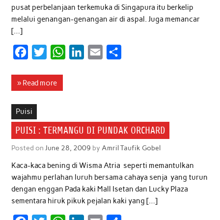
pusat perbelanjaan terkemuka di Singapura itu berkelip
melalui genangan-genangan air di aspal. Juga memancar
[…]
F
T
W
L
E
S
a
w
h
i
m
h
c
i
a
n
a
a
» Read more
e
t
t
k
i
r
b
t
s
e
l
e
Puisi
o
e
A
d
PUISI : TERMANGU DI PUNDAK ORCHARD
o
r
p
I
Posted on
June 28, 2009
by
Amril Taufik Gobel
k
p
n
Kaca-kaca bening di Wisma Atria seperti memantulkan
wajahmu perlahan luruh bersama cahaya senja yang turun
dengan enggan Pada kaki Mall Isetan dan Lucky Plaza
sementara hiruk pikuk pejalan kaki yang […]