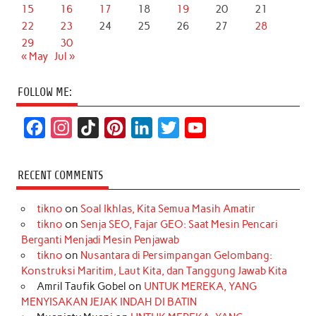
15
16
17
18
19
20
21
22
23
24
25
26
27
28
29
30
« May
Jul »
FOLLOW ME:
F
I
T
P
L
T
Y
a
n
i
i
i
w
o
c
s
k
n
n
i
u
RECENT COMMENTS
e
t
T
t
k
t
T
tikno
on
Soal Ikhlas, Kita Semua Masih Amatir
b
a
o
e
e
t
u
tikno
on
Senja SEO, Fajar GEO: Saat Mesin Pencari
o
g
k
r
d
e
b
Berganti Menjadi Mesin Penjawab
o
r
e
I
r
e
tikno
on
Nusantara di Persimpangan Gelombang:
Konstruksi Maritim, Laut Kita, dan Tanggung Jawab Kita
k
a
s
n
Amril Taufik Gobel
on
UNTUK MEREKA, YANG
m
t
MENYISAKAN JEJAK INDAH DI BATIN