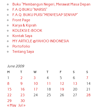
Buku “Membangun Negeri, Merawat Masa Depan
F.A.Q BUKU “NARSIS”
F.A.Q. BUKU PUISI “MENYESAP SENYAP”
Front Page
Karya & Kiprah
KOLEKSI E-BOOK
Kontak Saya
MY ARTICLE @YAHOO INDONESIA
Portofolio
Tentang Saya
June 2009
M
T
W
T
F
S
S
1
2
3
4
5
6
7
8
9
10
11
12
13
14
15
16
17
18
19
20
21
22
23
24
25
26
27
28
29
30
« May
Jul »