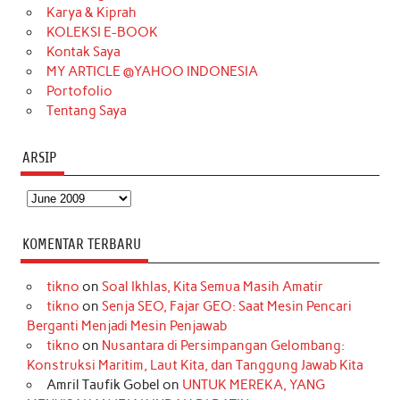
Karya & Kiprah
k
a
s
n
KOLEKSI E-BOOK
m
t
Kontak Saya
MY ARTICLE @YAHOO INDONESIA
Portofolio
Tentang Saya
ARSIP
Arsip
KOMENTAR TERBARU
tikno
on
Soal Ikhlas, Kita Semua Masih Amatir
tikno
on
Senja SEO, Fajar GEO: Saat Mesin Pencari
Berganti Menjadi Mesin Penjawab
tikno
on
Nusantara di Persimpangan Gelombang:
Konstruksi Maritim, Laut Kita, dan Tanggung Jawab Kita
Amril Taufik Gobel
on
UNTUK MEREKA, YANG