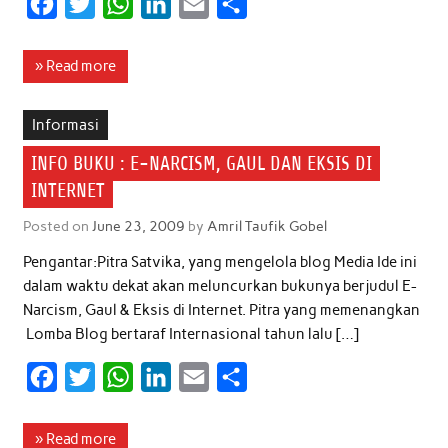
F
T
W
L
E
S
a
w
h
i
m
h
c
i
a
n
a
a
» Read more
e
t
t
k
i
r
b
t
s
e
l
e
Informasi
o
e
A
d
INFO BUKU : E-NARCISM, GAUL DAN EKSIS DI
o
r
p
I
INTERNET
k
p
n
Posted on
June 23, 2009
by
Amril Taufik Gobel
Pengantar:Pitra Satvika, yang mengelola blog Media Ide ini
dalam waktu dekat akan meluncurkan bukunya berjudul E-
Narcism, Gaul & Eksis di Internet. Pitra yang memenangkan
Lomba Blog bertaraf Internasional tahun lalu […]
F
T
W
L
E
S
a
w
h
i
m
h
c
i
a
n
a
a
» Read more