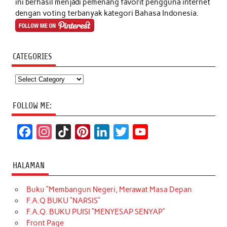
ini berhasil menjadi pemenang favorit pengguna internet
dengan voting terbanyak kategori Bahasa Indonesia.
CATEGORIES
Categories
FOLLOW ME:
F
I
T
P
L
T
Y
a
n
i
i
i
w
o
c
s
k
n
n
i
u
HALAMAN
e
t
T
t
k
t
T
Buku “Membangun Negeri, Merawat Masa Depan
b
a
o
e
e
t
u
F.A.Q BUKU “NARSIS”
o
g
k
r
d
e
b
F.A.Q. BUKU PUISI “MENYESAP SENYAP”
o
r
e
I
r
e
Front Page