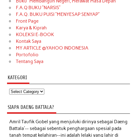
Buku “Membangun Negeri, Merawat Masa Depan
F.A.Q BUKU “NARSIS”
F.A.Q. BUKU PUISI “MENYESAP SENYAP”
Front Page
Karya & Kiprah
KOLEKSI E-BOOK
Kontak Saya
MY ARTICLE @YAHOO INDONESIA
Portofolio
Tentang Saya
KATEGORI
Kategori
SIAPA DAENG BATTALA?
Amril Taufik Gobel
yang menjuluki dirinya sebagai Daeng
Battala'-- sebagai sebentuk penghargaan spesial pada
tanah tempat kelahiran--ini adalah lelaki yang lahir di