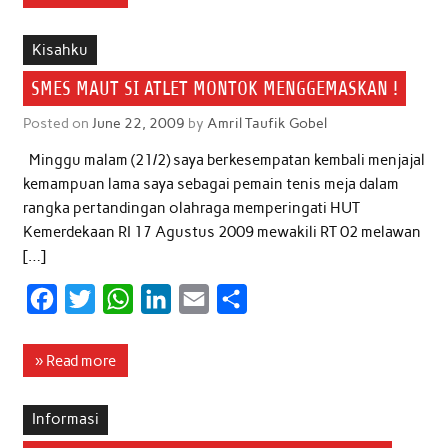
e
t
t
k
i
r
b
t
s
e
l
e
Kisahku
o
e
A
d
SMES MAUT SI ATLET MONTOK MENGGEMASKAN !
o
r
p
I
Posted on
June 22, 2009
by
Amril Taufik Gobel
k
p
n
Minggu malam (21/2) saya berkesempatan kembali menjajal
kemampuan lama saya sebagai pemain tenis meja dalam
rangka pertandingan olahraga memperingati HUT
Kemerdekaan RI 17 Agustus 2009 mewakili RT 02 melawan
[…]
F
T
W
L
E
S
a
w
h
i
m
h
c
i
a
n
a
a
» Read more
e
t
t
k
i
r
b
t
s
e
l
e
Informasi