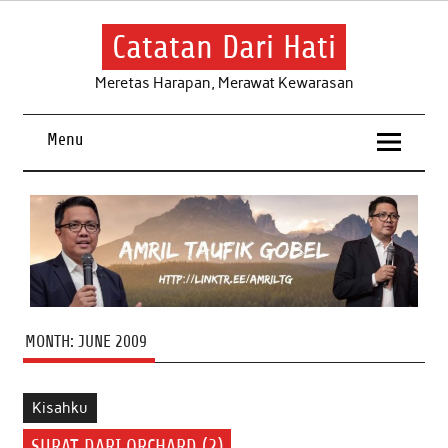
Skip
to
content
Catatan Dari Hati
Meretas Harapan, Merawat Kewarasan
Menu
MONTH:
JUNE 2009
Kisahku
SURAT DARI ORCHARD (2)