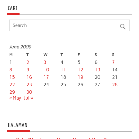
o
r
p
I
CARI
k
p
n
June 2009
M
T
W
T
F
S
S
1
2
3
4
5
6
7
8
9
10
11
12
13
14
15
16
17
18
19
20
21
22
23
24
25
26
27
28
29
30
« May
Jul »
HALAMAN