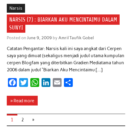
b
t
s
e
l
e
Narsis
o
e
A
d
NARSIS (7) : BIARKAN AKU MENCINTAIMU DALAM
o
r
p
I
SUNYI
k
p
n
Posted on
June 9, 2009
by
Amril Taufik Gobel
Catatan Pengantar: Narsis kali ini saya angkat dari Cerpen
saya yang dimuat (sekaligus menjadi judul utama kumpulan
cerpen Blogfam yang diterbitkan Gradien Mediatama tahun
2006 dalam judul “Biarkan Aku Mencintaimu […]
F
T
W
L
E
S
a
w
h
i
m
h
c
i
a
n
a
a
» Read more
e
t
t
k
i
r
b
t
s
e
l
e
1
2
»
o
e
A
d