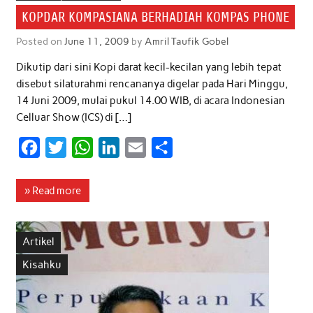
o
e
A
d
KOPDAR KOMPASIANA BERHADIAH KOMPAS PHONE
o
r
p
I
Posted on
June 11, 2009
by
Amril Taufik Gobel
k
p
n
Dikutip dari sini Kopi darat kecil-kecilan yang lebih tepat
disebut silaturahmi rencananya digelar pada Hari Minggu,
14 Juni 2009, mulai pukul 14.00 WIB, di acara Indonesian
Celluar Show (ICS) di […]
F
T
W
L
E
S
a
w
h
i
m
h
c
i
a
n
a
a
» Read more
e
t
t
k
i
r
b
t
s
e
l
e
Artikel
o
e
A
d
Kisahku
o
r
p
I
k
p
n