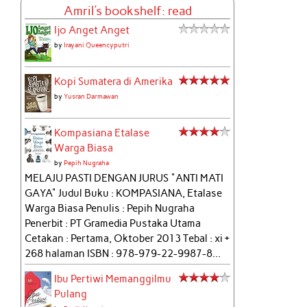
Amril's bookshelf: read
Ijo Anget Anget
by
Irayani Queencyputri
Kopi Sumatera di Amerika
by
Yusran Darmawan
Kompasiana Etalase
Warga Biasa
by
Pepih Nugraha
MELAJU PASTI DENGAN JURUS "ANTI MATI
GAYA" Judul Buku : KOMPASIANA, Etalase
Warga Biasa Penulis : Pepih Nugraha
Penerbit : PT Gramedia Pustaka Utama
Cetakan : Pertama, Oktober 2013 Tebal : xi +
268 halaman ISBN : 978-979-22-9987-8...
Ibu Pertiwi Memanggilmu
Pulang