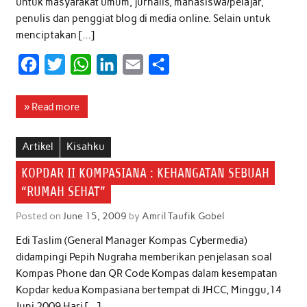
untuk masyarakat umum, jurnalis, mahasiswa/pelajar,
penulis dan penggiat blog di media online. Selain untuk
menciptakan […]
F
T
W
L
E
S
a
w
h
i
m
h
c
i
a
n
a
a
» Read more
e
t
t
k
i
r
b
t
s
e
l
e
Artikel
Kisahku
o
e
A
d
KOPDAR II KOMPASIANA : KEHANGATAN SEBUAH
o
r
p
I
“RUMAH SEHAT”
k
p
n
Posted on
June 15, 2009
by
Amril Taufik Gobel
Edi Taslim (General Manager Kompas Cybermedia)
didampingi Pepih Nugraha memberikan penjelasan soal
Kompas Phone dan QR Code Kompas dalam kesempatan
Kopdar kedua Kompasiana bertempat di JHCC, Minggu,14
Juni 2009 Hari […]