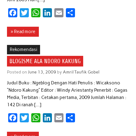
F
T
W
L
E
S
a
w
h
i
m
h
c
i
a
n
a
a
» Read more
e
t
t
k
i
r
b
t
s
e
l
e
Rekomendasi
o
e
A
d
BLOGISME ALA NDORO KAKUNG
o
r
p
I
Posted on
June 13, 2009
by
Amril Taufik Gobel
k
p
n
Judul Buku : Ngeblog Dengan Hati Penulis : Wicaksono
“Ndoro Kakung” Editor : Windy Ariestanty Penerbit : Gagas
Media, Terbitan : Cetakan pertama, 2009 Jumlah Halaman :
142 Di ranah […]
F
T
W
L
E
S
a
w
h
i
m
h
c
i
a
n
a
a