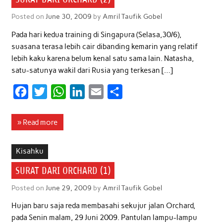
Posted on
June 30, 2009
by
Amril Taufik Gobel
Pada hari kedua training di Singapura (Selasa,30/6),
suasana terasa lebih cair dibanding kemarin yang relatif
lebih kaku karena belum kenal satu sama lain. Natasha,
satu-satunya wakil dari Rusia yang terkesan […]
F
T
W
L
E
S
a
w
h
i
m
h
c
i
a
n
a
a
» Read more
e
t
t
k
i
r
b
t
s
e
l
e
Kisahku
o
e
A
d
SURAT DARI ORCHARD (1)
o
r
p
I
Posted on
June 29, 2009
by
Amril Taufik Gobel
k
p
n
Hujan baru saja reda membasahi sekujur jalan Orchard,
pada Senin malam, 29 Juni 2009. Pantulan lampu-lampu