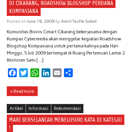
o
e
A
d
DI CIKARANG, ROADSHOW BLOGSHOP PERDANA
o
r
p
I
KOMPASIANA
k
p
n
Posted on
June 19, 2009
by
Amril Taufik Gobel
Komunitas Bisnis Cimart Cikarang bekerjasama dengan
Kompas Cybermedia akan menggelar kegiatan Roadshow
Blogshop Kompasiana untuk pertama kalinya pada Hari
Minggu, 5 Juli 2009 bertempat di Ruang Pertemuan Lantai 2
Restoran Sami […]
F
T
W
L
E
S
a
w
h
i
m
h
c
i
a
n
a
a
» Read more
e
t
t
k
i
r
b
t
s
e
l
e
Artikel
Informasi
Rekomendasi
o
e
A
d
MARI BERSELANCAR MENELUSURI KATA DI KATEGIO
o
r
p
I
!