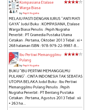
Kompasiana Etalase
Warga Biasa
by
Pepih Nugraha
MELAJU PASTI DENGAN JURUS "ANTI MATI
GAYA" Judul Buku : KOMPASIANA, Etalase
Warga Biasa Penulis : Pepih Nugraha
Penerbit : PT Gramedia Pustaka Utama
Cetakan : Pertama, Oktober 2013 Tebal : xi +
268 halaman ISBN : 978-979-22-9987-8...
Ibu Pertiwi Memanggilmu
Pulang
by
Pepih Nugraha
BUKU “IBU PERTIWI MEMANGGILMU
PULANG” : CINTA INDONESIA TAK SEBATAS
UTOPIA BELAKA Judul Buku : Ibu Pertiwi
Memanggilmu Pulang Penulis : Pepih
Nugraha Penerbit : PT Bentang Pustaka
Cetakan : Pertama, Agustus 2013 Tebal : xii
+ 263 ha...