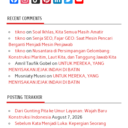
a
n
i
i
i
w
o
c
s
k
n
n
i
u
RECENT COMMENTS
e
t
T
t
k
t
T
tikno
on
Soal Ikhlas, Kita Semua Masih Amatir
b
a
o
e
e
t
u
tikno
on
Senja SEO, Fajar GEO: Saat Mesin Pencari
o
g
k
r
d
e
b
Berganti Menjadi Mesin Penjawab
o
r
e
I
r
e
tikno
on
Nusantara di Persimpangan Gelombang:
Konstruksi Maritim, Laut Kita, dan Tanggung Jawab Kita
k
a
s
n
Amril Taufik Gobel
on
UNTUK MEREKA, YANG
m
t
MENYISAKAN JEJAK INDAH DI BATIN
Musniaty Musni
on
UNTUK MEREKA, YANG
MENYISAKAN JEJAK INDAH DI BATIN
POSTING TERAKHIR
Dari Gunting Pita ke Umur Layanan: Wajah Baru
Konstruksi Indonesia
August 7, 2026
Sebelum Kata Menjadi Luka: Kepergian Seorang