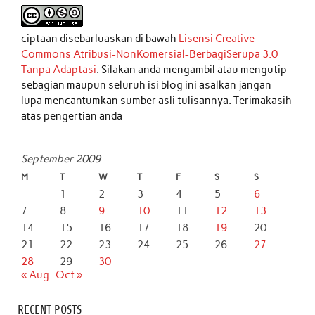
ciptaan disebarluaskan di bawah
Lisensi Creative
Commons Atribusi-NonKomersial-BerbagiSerupa 3.0
Tanpa Adaptasi
. Silakan anda mengambil atau mengutip
sebagian maupun seluruh isi blog ini asalkan jangan
lupa mencantumkan sumber asli tulisannya. Terimakasih
atas pengertian anda
September 2009
M
T
W
T
F
S
S
1
2
3
4
5
6
7
8
9
10
11
12
13
14
15
16
17
18
19
20
21
22
23
24
25
26
27
28
29
30
« Aug
Oct »
RECENT POSTS