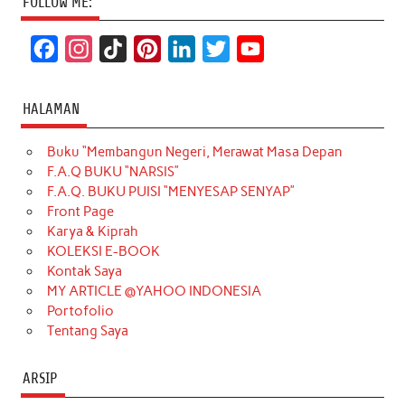
FOLLOW ME:
F
I
T
P
L
T
Y
a
n
i
i
i
w
o
c
s
k
n
n
i
u
HALAMAN
e
t
T
t
k
t
T
Buku “Membangun Negeri, Merawat Masa Depan
b
a
o
e
e
t
u
F.A.Q BUKU “NARSIS”
o
g
k
r
d
e
b
F.A.Q. BUKU PUISI “MENYESAP SENYAP”
o
r
e
I
r
e
Front Page
Karya & Kiprah
k
a
s
n
KOLEKSI E-BOOK
m
t
Kontak Saya
MY ARTICLE @YAHOO INDONESIA
Portofolio
Tentang Saya
ARSIP