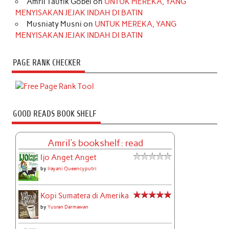
Amril Taufik Gobel
on
UNTUK MEREKA, YANG
MENYISAKAN JEJAK INDAH DI BATIN
Musniaty Musni
on
UNTUK MEREKA, YANG
MENYISAKAN JEJAK INDAH DI BATIN
PAGE RANK CHECKER
GOOD READS BOOK SHELF
Amril's bookshelf: read
Ijo Anget Anget
by
Irayani Queencyputri
Kopi Sumatera di Amerika
by
Yusran Darmawan