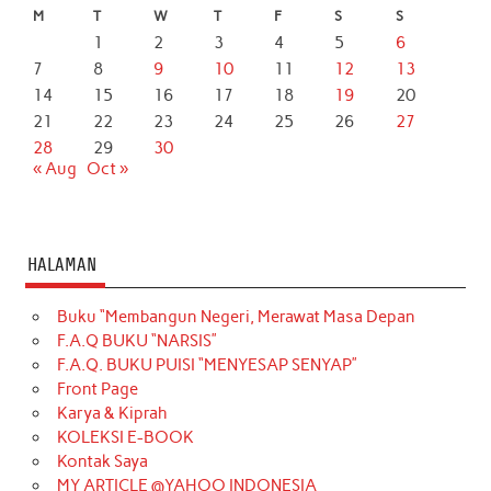
M
T
W
T
F
S
S
1
2
3
4
5
6
7
8
9
10
11
12
13
14
15
16
17
18
19
20
21
22
23
24
25
26
27
28
29
30
« Aug
Oct »
HALAMAN
Buku “Membangun Negeri, Merawat Masa Depan
F.A.Q BUKU “NARSIS”
F.A.Q. BUKU PUISI “MENYESAP SENYAP”
Front Page
Karya & Kiprah
KOLEKSI E-BOOK
Kontak Saya
MY ARTICLE @YAHOO INDONESIA