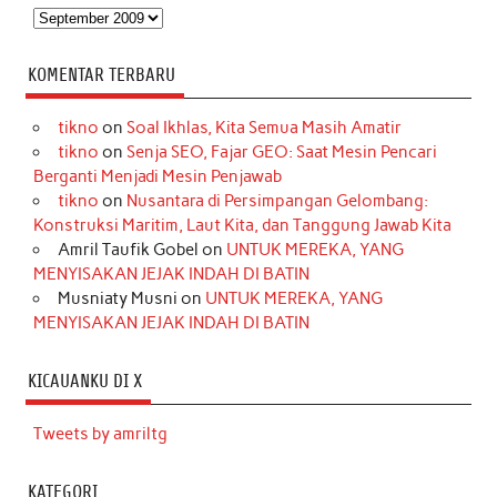
Arsip
KOMENTAR TERBARU
tikno
on
Soal Ikhlas, Kita Semua Masih Amatir
tikno
on
Senja SEO, Fajar GEO: Saat Mesin Pencari
Berganti Menjadi Mesin Penjawab
tikno
on
Nusantara di Persimpangan Gelombang:
Konstruksi Maritim, Laut Kita, dan Tanggung Jawab Kita
Amril Taufik Gobel
on
UNTUK MEREKA, YANG
MENYISAKAN JEJAK INDAH DI BATIN
Musniaty Musni
on
UNTUK MEREKA, YANG
MENYISAKAN JEJAK INDAH DI BATIN
KICAUANKU DI X
Tweets by amriltg
KATEGORI