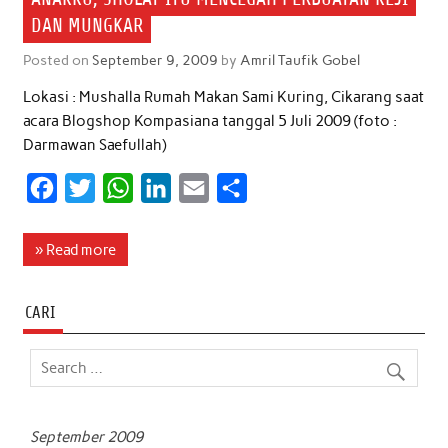
DAN MUNGKAR
Posted on
September 9, 2009
by
Amril Taufik Gobel
Lokasi : Mushalla Rumah Makan Sami Kuring, Cikarang saat
acara Blogshop Kompasiana tanggal 5 Juli 2009 (foto :
Darmawan Saefullah)
F
T
W
L
E
S
a
w
h
i
m
h
c
i
a
n
a
a
» Read more
e
t
t
k
i
r
b
t
s
e
l
e
CARI
o
e
A
d
o
r
p
I
k
p
n
September 2009