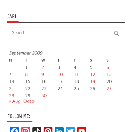
CARI
September 2009
M
T
W
T
F
S
S
1
2
3
4
5
6
7
8
9
10
11
12
13
14
15
16
17
18
19
20
21
22
23
24
25
26
27
28
29
30
« Aug
Oct »
FOLLOW ME:
F
I
T
P
L
T
Y