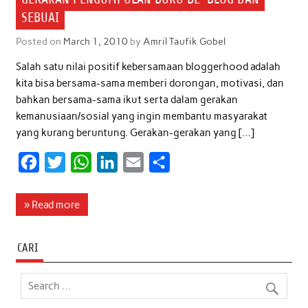
SEBUAI
Posted on
March 1, 2010
by
Amril Taufik Gobel
Salah satu nilai positif kebersamaan bloggerhood adalah
kita bisa bersama-sama memberi dorongan, motivasi, dan
bahkan bersama-sama ikut serta dalam gerakan
kemanusiaan/sosial yang ingin membantu masyarakat
yang kurang beruntung. Gerakan-gerakan yang […]
F
T
W
L
E
S
a
w
h
i
m
h
c
i
a
n
a
a
» Read more
e
t
t
k
i
r
b
t
s
e
l
e
CARI
o
e
A
d
o
r
p
I
k
p
n