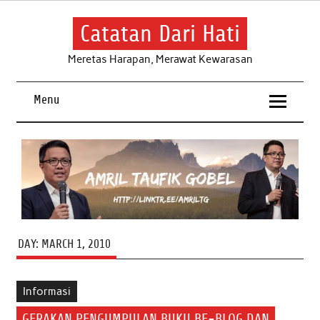
Skip
to
content
Catatan Dari Hati
Meretas Harapan, Merawat Kewarasan
Menu
DAY:
MARCH 1, 2010
Informasi
GERAKAN PENGUMPULAN BUKU BE-BLOG DAN