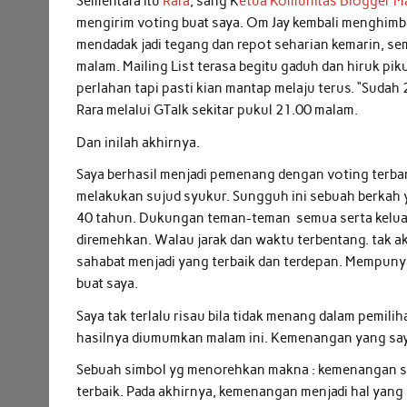
Sementara itu
Rara
, sang K
etua Komunitas Blogger 
mengirim voting buat saya. Om Jay kembali menghim
mendadak jadi tegang dan repot seharian kemarin, s
malam. Mailing List terasa begitu gaduh dan hiruk pik
perlahan tapi pasti kian mantap melaju terus. “Suda
Rara melalui GTalk sekitar pukul 21.00 malam.
Dan inilah akhirnya.
Saya berhasil menjadi pemenang dengan voting terba
melakukan sujud syukur. Sungguh ini sebuah berkah y
40 tahun. Dukungan teman-teman semua serta keluar
diremehkan. Walau jarak dan waktu terbentang. tak a
sahabat menjadi yang terbaik dan terdepan. Mempuny
buat saya.
Saya tak terlalu risau bila tidak menang dalam pemil
hasilnya diumumkan malam ini. Kemenangan yang say
Sebuah simbol yg menorehkan makna : kemenangan so
terbaik. Pada akhirnya, kemenangan menjadi hal yang