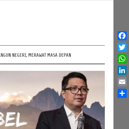
Face
NGUN NEGERI, MERAWAT MASA DEPAN
Twitt
What
Linke
Email
Share