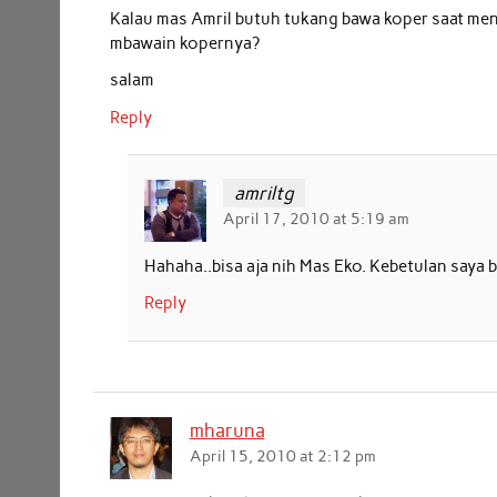
k
p
n
Kalau mas Amril butuh tukang bawa koper saat men
mbawain kopernya?
salam
Reply
amriltg
April 17, 2010 at 5:19 am
Hahaha..bisa aja nih Mas Eko. Kebetulan saya 
Reply
mharuna
April 15, 2010 at 2:12 pm