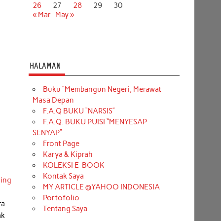
26
27
28
29
30
« Mar
May »
HALAMAN
Buku “Membangun Negeri, Merawat
Masa Depan
F.A.Q BUKU “NARSIS”
F.A.Q. BUKU PUISI “MENYESAP
SENYAP”
Front Page
Karya & Kiprah
KOLEKSI E-BOOK
Kontak Saya
ting
MY ARTICLE @YAHOO INDONESIA
Portofolio
ra
Tentang Saya
ak