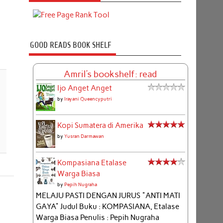
GOOD READS BOOK SHELF
Amril's bookshelf: read
Ijo Anget Anget
by
Irayani Queencyputri
Kopi Sumatera di Amerika
by
Yusran Darmawan
Kompasiana Etalase
Warga Biasa
by
Pepih Nugraha
MELAJU PASTI DENGAN JURUS "ANTI MATI
GAYA" Judul Buku : KOMPASIANA, Etalase
Warga Biasa Penulis : Pepih Nugraha