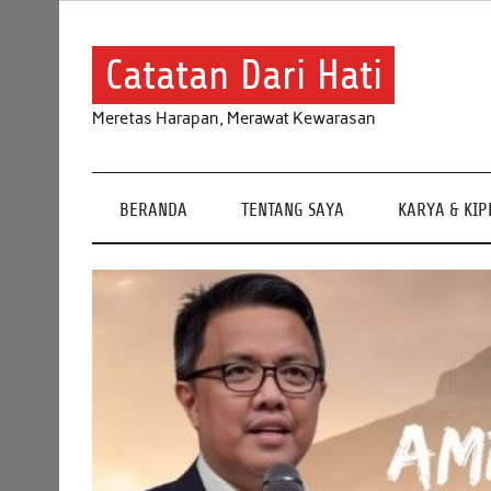
Skip
to
content
Catatan Dari Hati
Meretas Harapan, Merawat Kewarasan
BERANDA
TENTANG SAYA
KARYA & KI