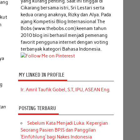
yang kurang penting. Saat ini tinggal di
yang
Cikarang bersama istri, Sri Lestari serta
kedua orang anaknya, Rizky dan Alya. Pada
ikut
ajang Kompetisi Blog Internasional The
h
Bobs (www.thebobs.com) keenam tahun
2010 blog ini berhasil menjadi pemenang
favorit pengguna internet dengan voting
terbanyak kategori Bahasa Indonesia.
ya
MY LINKED IN PROFILE
ng
Ir. Amril Taufik Gobel, S.T, IPU, ASEAN Eng.
tan
POSTING TERBARU
Sebelum Kata Menjadi Luka: Kepergian
Seorang Pasien BPJS dan Panggilan
‘Einfühlung’ bagi Nakes Indonesia