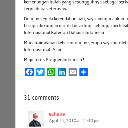
kemenangan itulah yang sesungguhnya sebagai berkah
terpelihara seterusnya.
Dengan segala kerendahan hati, saya mengucapkan t
berupa dukungan moril dan voting, sehingga berhasi
Internasional Kategori Bahasa Indonesia.
Mudah-mudahan keberuntungan serupa saya peroleh 
Internasional. Amin..
Maju terus Blogger Indonesia !
F
T
W
L
E
S
a
w
h
i
m
h
c
i
a
n
a
a
31 comments
e
t
t
k
i
r
b
t
s
e
l
e
eshape
o
e
A
d
April 15, 2010 at 12:40 pm
o
r
p
I