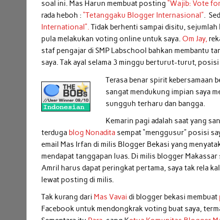
soal ini. Mas Harun membuat posting
“Wajib: Vote fo
rada heboh :
“Tetanggaku Blogger Internasional”
. Se
International”.
Tidak berhenti sampai disitu, sejumla
pula melakukan voting online untuk saya.
Om Jay,
rek
staf pengajar di SMP Labschool bahkan membantu t
saya. Tak ayal selama 3 minggu berturut-turut, posis
Terasa benar spirit kebersamaan 
sangat mendukung impian saya mera
sungguh terharu dan bangga.
Kemarin pagi adalah saat yang san
terduga
blog Nonadita
sempat “menggusur” posisi saya
email Mas Irfan di milis Blogger Bekasi yang menyata
mendapat tanggapan luas. Di milis blogger Makassar 
Amril harus dapat peringkat pertama, saya tak rela k
lewat posting di milis.
Tak kurang dari
Mas Vavai
di blogger bekasi membuat
Facebook untuk mendongkrak voting buat saya, termas