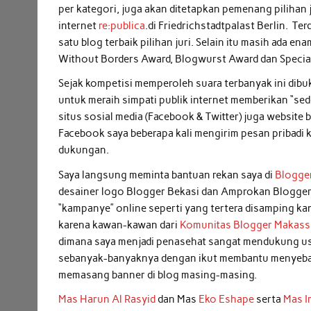
per kategori, juga akan ditetapkan pemenang pilihan 
internet
re:publica
.di Friedrichstadtpalast Berlin. Te
satu blog terbaik pilihan juri. Selain itu masih ada 
Without Borders Award, Blogwurst Award dan Special
Sejak kompetisi memperoleh suara terbanyak ini dib
untuk meraih simpati publik internet memberikan “sede
situs sosial media (Facebook & Twitter) juga websit
Facebook saya beberapa kali mengirim pesan pribadi 
dukungan.
Saya langsung meminta bantuan rekan saya di
Blogger
desainer logo Blogger Bekasi dan Amprokan Blogge
“kampanye” online seperti yang tertera disamping k
karena kawan-kawan dari
Komunitas Blogger Makass
dimana saya menjadi penasehat sangat mendukung us
sebanyak-banyaknya dengan ikut membantu menyeba
memasang banner di blog masing-masing.
Mas Harun Al Rasyid
dan Mas
Eko Eshape
serta
Mas I