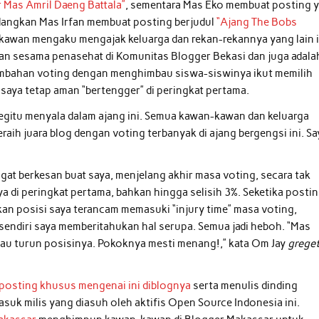
r Mas Amril Daeng Battala”
, sementara Mas Eko membuat posting 
dangkan Mas Irfan membuat posting berjudul
“Ajang The Bobs
h kawan mengaku mengajak keluarga dan rekan-rekannya yang lain 
an sesama penasehat di Komunitas Blogger Bekasi dan juga adala
ambahan voting dengan menghimbau siswa-siswinya ikut memilih
i saya tetap aman “bertengger” di peringkat pertama.
begitu menyala dalam ajang ini. Semua kawan-kawan dan keluarga
ih juara blog dengan voting terbanyak di ajang bergengsi ini. Sa
gat berkesan buat saya, menjelang akhir masa voting, secara tak
 di peringkat pertama, bahkan hingga selisih 3%. Seketika posti
kan posisi saya terancam memasuki “injury time” masa voting,
sendiri saya memberitahukan hal serupa. Semua jadi heboh. “Mas
alau turun posisinya. Pokoknya mesti menang!,” kata Om Jay
grege
posting khusus mengenai ini diblognya
serta menulis dinding
uk milis yang diasuh oleh aktifis Open Source Indonesia ini.