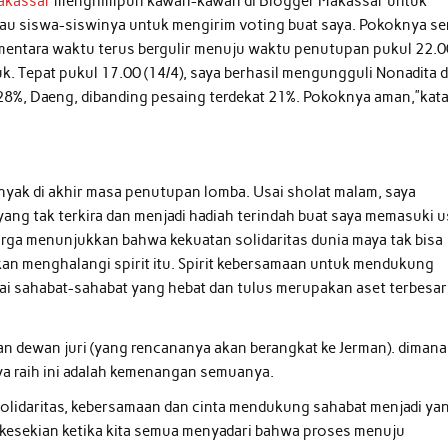
Makassar
menghimpun kawan-kawan di Blogger Makassar untuk
bau siswa-siswinya untuk mengirim voting buat saya. Pokoknya s
ementara waktu terus bergulir menuju waktu penutupan pukul 22.0
uk. Tepat pukul 17.00 (14/4), saya berhasil mengungguli Nonadita 
h 28%, Daeng, dibanding pesaing terdekat 21%. Pokoknya aman,”kat
nyak di akhir masa penutupan lomba. Usai sholat malam, saya
ang tak terkira dan menjadi hadiah terindah buat saya memasuki u
ga menunjukkan bahwa kekuatan solidaritas dunia maya tak bisa
kan menghalangi spirit itu. Spirit kebersamaan untuk mendukung
ai sahabat-sahabat yang hebat dan tulus merupakan aset terbesar
ihan dewan juri (yang rencananya akan berangkat ke Jerman). dimana
a raih ini adalah kemenangan semuanya.
lidaritas, kebersamaan dan cinta mendukung sahabat menjadi ya
 kesekian ketika kita semua menyadari bahwa proses menuju