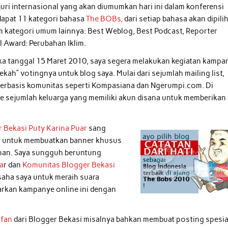
juri internasional yang akan diumumkan hari ini dalam konferensi
rdapat 11 kategori bahasa
The BOBs,
dari setiap bahasa akan dipili
enam kategori umum lainnya: Best Weblog, Best Podcast, Reporter
 Award: Perubahan Iklim.
uka tanggal 15 Maret 2010, saya segera melakukan kegiatan kampa
kah” votingnya untuk blog saya. Mulai dari sejumlah mailing list,
e berbasis komunitas seperti Kompasiana dan Ngerumpi.com. Di
ke sejumlah keluarga yang memiliki akun disana untuk memberikan
 Bekasi
Puty Karina Puar
sang
r untuk membuatkan banner khusus
anan. Saya sungguh beruntung
a
r dan
Komunitas Blogger Bekasi
aha saya untuk meraih suara
rkan kampanye online ini dengan
rfan
dari Blogger Bekasi misalnya bahkan membuat posting spesia