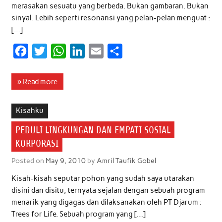
merasakan sesuatu yang berbeda. Bukan gambaran. Bukan
sinyal. Lebih seperti resonansi yang pelan-pelan menguat :
[…]
F
T
W
L
E
S
a
w
h
i
m
h
c
i
a
n
a
a
» Read more
e
t
t
k
i
r
b
t
s
e
l
e
Kisahku
o
e
A
d
PEDULI LINGKUNGAN DAN EMPATI SOSIAL
o
r
p
I
KORPORASI
k
p
n
Posted on
May 9, 2010
by
Amril Taufik Gobel
Kisah-kisah seputar pohon yang sudah saya utarakan
disini dan disitu, ternyata sejalan dengan sebuah program
menarik yang digagas dan dilaksanakan oleh PT Djarum :
Trees for Life. Sebuah program yang […]