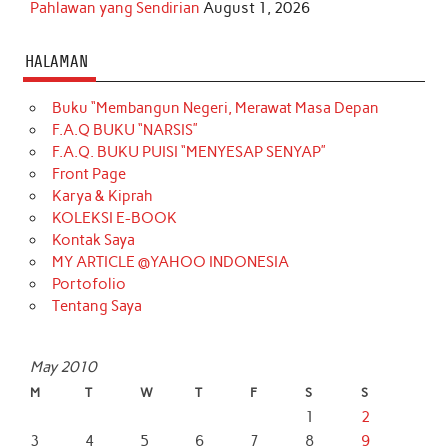
Pahlawan yang Sendirian
August 1, 2026
HALAMAN
Buku “Membangun Negeri, Merawat Masa Depan
F.A.Q BUKU “NARSIS”
F.A.Q. BUKU PUISI “MENYESAP SENYAP”
Front Page
Karya & Kiprah
KOLEKSI E-BOOK
Kontak Saya
MY ARTICLE @YAHOO INDONESIA
Portofolio
Tentang Saya
May 2010
M
T
W
T
F
S
S
1
2
3
4
5
6
7
8
9