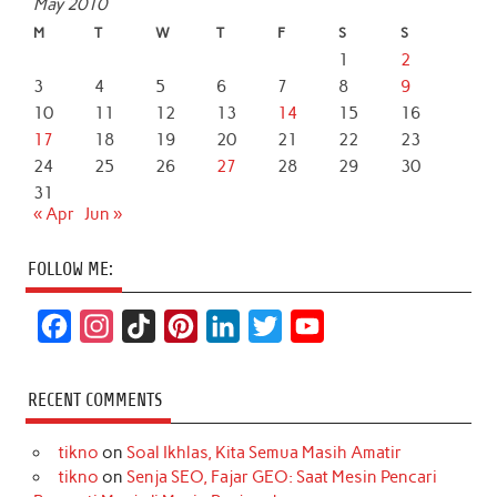
May 2010
M
T
W
T
F
S
S
1
2
3
4
5
6
7
8
9
10
11
12
13
14
15
16
17
18
19
20
21
22
23
24
25
26
27
28
29
30
31
« Apr
Jun »
FOLLOW ME:
F
I
T
P
L
T
Y
a
n
i
i
i
w
o
c
s
k
n
n
i
u
RECENT COMMENTS
e
t
T
t
k
t
T
tikno
on
Soal Ikhlas, Kita Semua Masih Amatir
b
a
o
e
e
t
u
tikno
on
Senja SEO, Fajar GEO: Saat Mesin Pencari
o
g
k
r
d
e
b