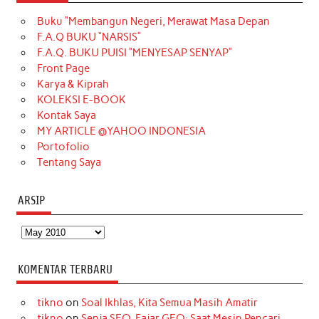
e
t
T
t
k
t
T
Buku “Membangun Negeri, Merawat Masa Depan
b
a
o
e
e
t
u
F.A.Q BUKU “NARSIS”
o
g
k
r
d
e
b
F.A.Q. BUKU PUISI “MENYESAP SENYAP”
o
r
e
I
r
e
Front Page
Karya & Kiprah
k
a
s
n
KOLEKSI E-BOOK
m
t
Kontak Saya
MY ARTICLE @YAHOO INDONESIA
Portofolio
Tentang Saya
ARSIP
Arsip
KOMENTAR TERBARU
tikno
on
Soal Ikhlas, Kita Semua Masih Amatir
tikno
on
Senja SEO, Fajar GEO: Saat Mesin Pencari