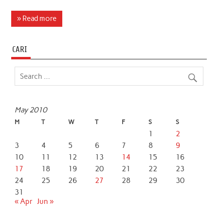
a
w
h
i
m
h
c
i
a
n
a
a
» Read more
e
t
t
k
i
r
b
t
s
e
l
e
CARI
o
e
A
d
o
r
p
I
k
p
n
May 2010
M
T
W
T
F
S
S
1
2
3
4
5
6
7
8
9
10
11
12
13
14
15
16
17
18
19
20
21
22
23
24
25
26
27
28
29
30
31
« Apr
Jun »