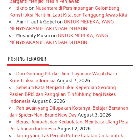
Berganti Menjadi Mesin Penjawab
o
r
e
I
r
e
tikno
on
Nusantara di Persimpangan Gelombang:
Konstruksi Maritim, Laut Kita, dan Tanggung Jawab Kita
k
a
s
n
Amril Taufik Gobel
on
UNTUK MEREKA, YANG
m
t
MENYISAKAN JEJAK INDAH DI BATIN
Musniaty Musni
on
UNTUK MEREKA, YANG
MENYISAKAN JEJAK INDAH DI BATIN
POSTING TERAKHIR
Dari Gunting Pita ke Umur Layanan: Wajah Baru
Konstruksi Indonesia
August 7, 2026
Sebelum Kata Menjadi Luka: Kepergian Seorang
Pasien BPJS dan Panggilan ‘Einfühlung’ bagi Nakes
Indonesia
August 6, 2026
Pahlawan yang Dilupakan Kotanya: Belajar Bertahan
dari Spider-Man: Brand New Day
August 3, 2026
Beras, Rempah, dan Kedaulatan: Membaca Ulang Peta
Pertahanan Indonesia
August 2, 2026
Jaring yang Tak Pernah Putus: Catatan Cinta untuk