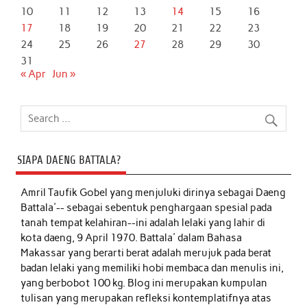
10
11
12
13
14
15
16
17
18
19
20
21
22
23
24
25
26
27
28
29
30
31
« Apr
Jun »
SIAPA DAENG BATTALA?
Amril Taufik Gobel
yang menjuluki dirinya sebagai Daeng
Battala'-- sebagai sebentuk penghargaan spesial pada
tanah tempat kelahiran--ini adalah lelaki yang lahir di
kota daeng, 9 April 1970. Battala' dalam Bahasa
Makassar yang berarti berat adalah merujuk pada berat
badan lelaki yang memiliki hobi membaca dan menulis ini,
yang berbobot 100 kg. Blog ini merupakan kumpulan
tulisan yang merupakan refleksi kontemplatifnya atas