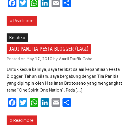
F
T
W
L
E
S
a
w
h
i
m
h
c
i
a
n
a
a
» Read more
e
t
t
k
i
r
b
t
s
e
l
e
Kisahku
o
e
A
d
JADI PANITIA PESTA BLOGGER (LAGI)
o
r
p
I
Posted on
May 17, 2010
by
Amril Taufik Gobel
k
p
n
Untuk kedua kalinya, saya terlibat dalam kepanitiaan Pesta
Blogger. Tahun silam, saya bergabung dengan Tim Panitia
yang dipimpin oleh Mas Iman Brotoseno yang mengangkat
tema “One Spirit One Nation”. Pada […]
F
T
W
L
E
S
a
w
h
i
m
h
c
i
a
n
a
a
» Read more
e
t
t
k
i
r