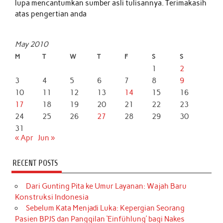
lupa mencantumkan sumber asli tulisannya. Terimakasih
atas pengertian anda
May 2010
M
T
W
T
F
S
S
1
2
3
4
5
6
7
8
9
10
11
12
13
14
15
16
17
18
19
20
21
22
23
24
25
26
27
28
29
30
31
« Apr
Jun »
RECENT POSTS
Dari Gunting Pita ke Umur Layanan: Wajah Baru
Konstruksi Indonesia
Sebelum Kata Menjadi Luka: Kepergian Seorang
Pasien BPJS dan Panggilan ‘Einfühlung’ bagi Nakes