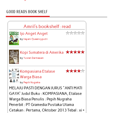
GOOD READS BOOK SHELF
Amril's bookshelf: read
Ijo Anget Anget
by
Irayani Queencyputri
Kopi Sumatera di Amerika
by
Yusran Darmawan
Kompasiana Etalase
Warga Biasa
by
Pepih Nugraha
MELAJU PASTI DENGAN JURUS "ANTI MATI
GAYA" Judul Buku : KOMPASIANA, Etalase
Warga Biasa Penulis : Pepih Nugraha
Penerbit : PT Gramedia Pustaka Utama
Cetakan : Pertama, Oktober 2013 Tebal : xi +