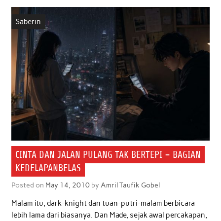
b
t
s
e
l
e
Saberin
o
e
A
d
o
r
p
I
k
p
n
CINTA DAN JALAN PULANG TAK BERTEPI – BAGIAN
KEDELAPANBELAS
Posted on
May 14, 2010
by
Amril Taufik Gobel
Malam itu, dark-knight dan tuan-putri-malam berbicara
lebih lama dari biasanya. Dan Made, sejak awal percakapan,