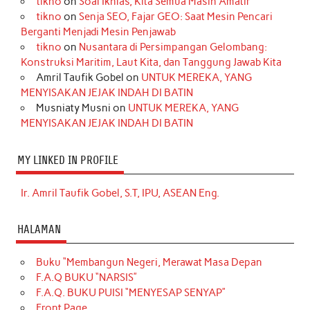
tikno
on
Soal Ikhlas, Kita Semua Masih Amatir
tikno
on
Senja SEO, Fajar GEO: Saat Mesin Pencari
Berganti Menjadi Mesin Penjawab
tikno
on
Nusantara di Persimpangan Gelombang:
Konstruksi Maritim, Laut Kita, dan Tanggung Jawab Kita
Amril Taufik Gobel
on
UNTUK MEREKA, YANG
MENYISAKAN JEJAK INDAH DI BATIN
Musniaty Musni
on
UNTUK MEREKA, YANG
MENYISAKAN JEJAK INDAH DI BATIN
MY LINKED IN PROFILE
Ir. Amril Taufik Gobel, S.T, IPU, ASEAN Eng.
HALAMAN
Buku “Membangun Negeri, Merawat Masa Depan
F.A.Q BUKU “NARSIS”
F.A.Q. BUKU PUISI “MENYESAP SENYAP”
Front Page