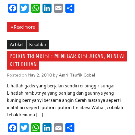
F
T
W
L
E
S
a
w
h
i
m
h
c
i
a
n
a
a
» Read more
e
t
t
k
i
r
b
t
s
e
l
e
Artikel
Kisahku
o
e
A
d
POHON TREMBESI : MENEBAR KESEJUKAN, MENUAI
o
r
p
I
KETEDUHAN
k
p
n
Posted on
May 2, 2010
by
Amril Taufik Gobel
Lihatlah gadis yang berjalan sendiri di pinggir sungai
Lihatlah rambutnya yang panjang dan gaunnya yang
kuning bernyanyi bersama angin Cerah matanya seperti
matahari seperti pohon-pohon trembesi Wahai, cobalah
tebak kemana […]
F
T
W
L
E
S