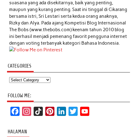
suasana yang ada disekitarnya, baik yang penting,
maupun yang kurang penting. Saat ini tinggal di Cikarang
bersama istri, Sri Lestari serta kedua orang anaknya,
Rizky dan Alya. Pada ajang Kompetisi Blog Internasional
The Bobs (www.thebobs.com) keenam tahun 2010 blog
ini berhasil menjadi pemenang favorit pengguna internet
dengan voting terbanyak kategori Bahasa Indonesia.
CATEGORIES
Categories
FOLLOW ME:
F
I
T
P
L
T
Y
a
n
i
i
i
w
o
c
s
k
n
n
i
u
HALAMAN