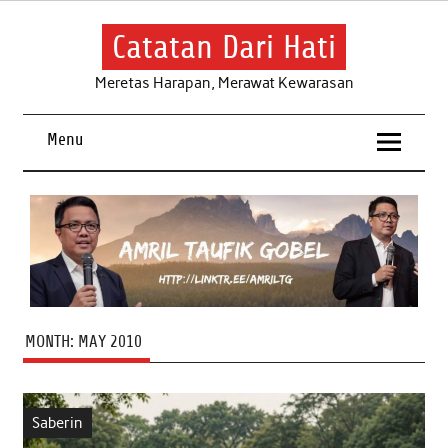
Skip
to
content
Catatan Dari Hati
Meretas Harapan, Merawat Kewarasan
Menu
MONTH:
MAY 2010
Saberin