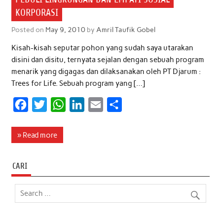
KORPORASI
Posted on
May 9, 2010
by
Amril Taufik Gobel
Kisah-kisah seputar pohon yang sudah saya utarakan
disini dan disitu, ternyata sejalan dengan sebuah program
menarik yang digagas dan dilaksanakan oleh PT Djarum :
Trees for Life. Sebuah program yang […]
F
T
W
L
E
S
a
w
h
i
m
h
c
i
a
n
a
a
» Read more
e
t
t
k
i
r
b
t
s
e
l
e
CARI
o
e
A
d
o
r
p
I
k
p
n