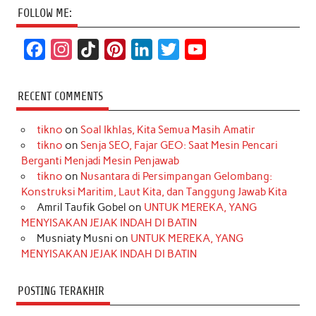
FOLLOW ME:
F
I
T
P
L
T
Y
a
n
i
i
i
w
o
c
s
k
n
n
i
u
RECENT COMMENTS
e
t
T
t
k
t
T
tikno
on
Soal Ikhlas, Kita Semua Masih Amatir
b
a
o
e
e
t
u
tikno
on
Senja SEO, Fajar GEO: Saat Mesin Pencari
o
g
k
r
d
e
b
Berganti Menjadi Mesin Penjawab
o
r
e
I
r
e
tikno
on
Nusantara di Persimpangan Gelombang:
Konstruksi Maritim, Laut Kita, dan Tanggung Jawab Kita
k
a
s
n
Amril Taufik Gobel
on
UNTUK MEREKA, YANG
m
t
MENYISAKAN JEJAK INDAH DI BATIN
Musniaty Musni
on
UNTUK MEREKA, YANG
MENYISAKAN JEJAK INDAH DI BATIN
POSTING TERAKHIR