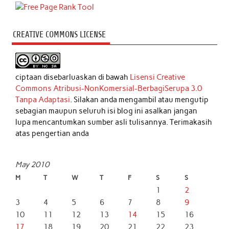
CREATIVE COMMONS LICENSE
ciptaan disebarluaskan di bawah
Lisensi Creative
Commons Atribusi-NonKomersial-BerbagiSerupa 3.0
Tanpa Adaptasi
. Silakan anda mengambil atau mengutip
sebagian maupun seluruh isi blog ini asalkan jangan
lupa mencantumkan sumber asli tulisannya. Terimakasih
atas pengertian anda
May 2010
M
T
W
T
F
S
S
1
2
3
4
5
6
7
8
9
10
11
12
13
14
15
16
17
18
19
20
21
22
23