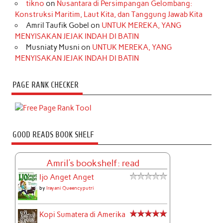
tikno
on
Nusantara di Persimpangan Gelombang:
Konstruksi Maritim, Laut Kita, dan Tanggung Jawab Kita
Amril Taufik Gobel
on
UNTUK MEREKA, YANG
MENYISAKAN JEJAK INDAH DI BATIN
Musniaty Musni
on
UNTUK MEREKA, YANG
MENYISAKAN JEJAK INDAH DI BATIN
PAGE RANK CHECKER
GOOD READS BOOK SHELF
Amril's bookshelf: read
Ijo Anget Anget
by
Irayani Queencyputri
Kopi Sumatera di Amerika