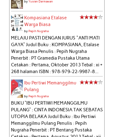
by
Yusran Darmawan
Kompasiana Etalase
Warga Biasa
by
Pepih Nugraha
MELAJU PASTI DENGAN JURUS "ANTI MATI
GAYA" Judul Buku : KOMPASIANA, Etalase
Warga Biasa Penulis : Pepih Nugraha
Penerbit : PT Gramedia Pustaka Utama
Cetakan : Pertama, Oktober 2013 Tebal : xi +
268 halaman ISBN : 978-979-22-9987-8...
Ibu Pertiwi Memanggilmu
Pulang
by
Pepih Nugraha
BUKU “IBU PERTIWI MEMANGGILMU
PULANG” : CINTA INDONESIA TAK SEBATAS
UTOPIA BELAKA Judul Buku : Ibu Pertiwi
Memanggilmu Pulang Penulis : Pepih
Nugraha Penerbit : PT Bentang Pustaka
Cetakan : Pertama, Agustus 2013 Tebal : xii