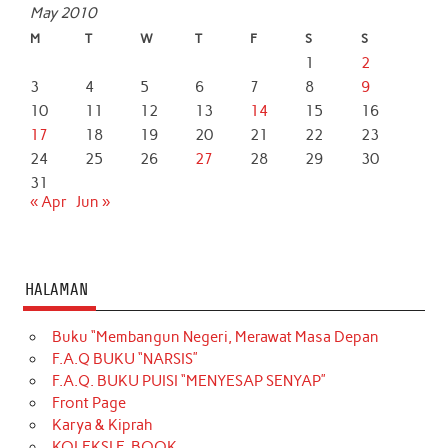
May 2010
M
T
W
T
F
S
S
1
2
3
4
5
6
7
8
9
10
11
12
13
14
15
16
17
18
19
20
21
22
23
24
25
26
27
28
29
30
31
« Apr
Jun »
HALAMAN
Buku “Membangun Negeri, Merawat Masa Depan
F.A.Q BUKU “NARSIS”
F.A.Q. BUKU PUISI “MENYESAP SENYAP”
Front Page
Karya & Kiprah
KOLEKSI E-BOOK