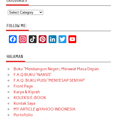
CATEGORIES
Categories
FOLLOW ME:
F
I
T
P
L
T
Y
a
n
i
i
i
w
o
c
s
k
n
n
i
u
HALAMAN
e
t
T
t
k
t
T
Buku “Membangun Negeri, Merawat Masa Depan
b
a
o
e
e
t
u
F.A.Q BUKU “NARSIS”
o
g
k
r
d
e
b
F.A.Q. BUKU PUISI “MENYESAP SENYAP”
o
r
e
I
r
e
Front Page
Karya & Kiprah
k
a
s
n
KOLEKSI E-BOOK
m
t
Kontak Saya
MY ARTICLE @YAHOO INDONESIA
Portofolio