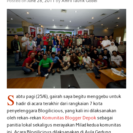
Posted on
June 28, 2011
by
Amril Taufik Gobel
S
abtu pagi (25/6), gairah saya begitu menggebu untuk
hadir di acara terakhir dari rangkaian 7 kota
penyelenggara Blogilicious, yang kali ini dilaksanakan
oleh rekan-rekan
Komunitas Blogger Depok
sebagai
panitia lokal sekaligus merayakan Milad kedua komunitas
ini. Acara Blogilicious dilaksanakan di Aula Gedung