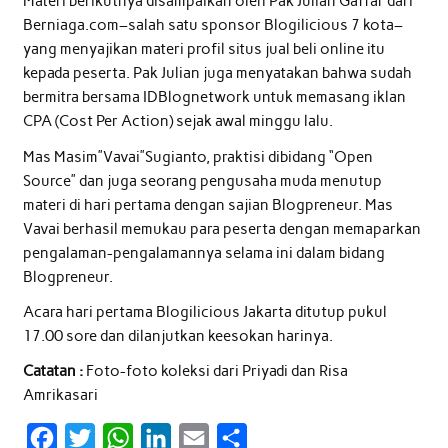
Materi berikutnya disampaikan oleh Pak Julian Gaffar dari
Berniaga.com–salah satu sponsor Blogilicious 7 kota–
yang menyajikan materi profil situs jual beli online itu
kepada peserta. Pak Julian juga menyatakan bahwa sudah
bermitra bersama IDBlognetwork untuk memasang iklan
CPA (Cost Per Action) sejak awal minggu lalu.
Mas Masim”Vavai”Sugianto, praktisi dibidang “Open
Source” dan juga seorang pengusaha muda menutup
materi di hari pertama dengan sajian Blogpreneur. Mas
Vavai berhasil memukau para peserta dengan memaparkan
pengalaman-pengalamannya selama ini dalam bidang
Blogpreneur.
Acara hari pertama Blogilicious Jakarta ditutup pukul
17.00 sore dan dilanjutkan keesokan harinya.
Catatan :
Foto-foto koleksi dari Priyadi dan Risa
Amrikasari
F
T
W
L
E
S