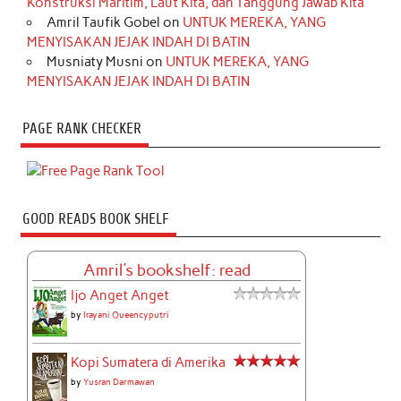
Konstruksi Maritim, Laut Kita, dan Tanggung Jawab Kita
Amril Taufik Gobel
on
UNTUK MEREKA, YANG
MENYISAKAN JEJAK INDAH DI BATIN
Musniaty Musni
on
UNTUK MEREKA, YANG
MENYISAKAN JEJAK INDAH DI BATIN
PAGE RANK CHECKER
GOOD READS BOOK SHELF
Amril's bookshelf: read
Ijo Anget Anget
by
Irayani Queencyputri
Kopi Sumatera di Amerika
by
Yusran Darmawan