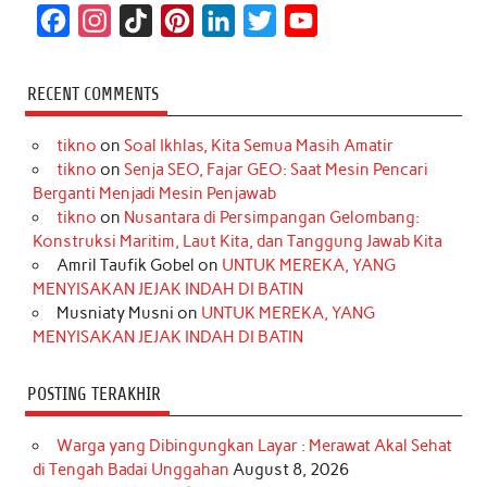
F
I
T
P
L
T
Y
a
n
i
i
i
w
o
c
s
k
n
n
i
u
RECENT COMMENTS
e
t
T
t
k
t
T
tikno
on
Soal Ikhlas, Kita Semua Masih Amatir
b
a
o
e
e
t
u
tikno
on
Senja SEO, Fajar GEO: Saat Mesin Pencari
o
g
k
r
d
e
b
Berganti Menjadi Mesin Penjawab
o
r
e
I
r
e
tikno
on
Nusantara di Persimpangan Gelombang:
Konstruksi Maritim, Laut Kita, dan Tanggung Jawab Kita
k
a
s
n
Amril Taufik Gobel
on
UNTUK MEREKA, YANG
m
t
MENYISAKAN JEJAK INDAH DI BATIN
Musniaty Musni
on
UNTUK MEREKA, YANG
MENYISAKAN JEJAK INDAH DI BATIN
POSTING TERAKHIR
Warga yang Dibingungkan Layar : Merawat Akal Sehat
di Tengah Badai Unggahan
August 8, 2026