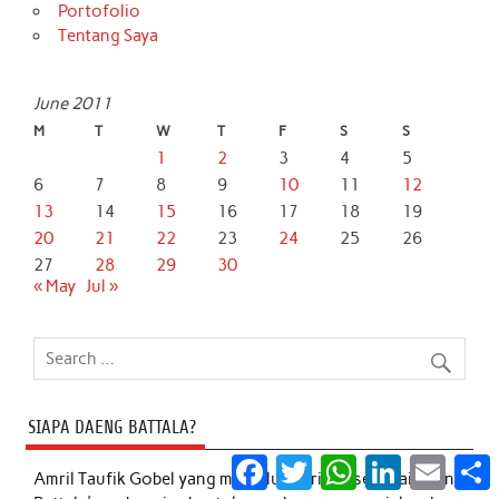
Portofolio
Tentang Saya
June 2011
M
T
W
T
F
S
S
1
2
3
4
5
6
7
8
9
10
11
12
13
14
15
16
17
18
19
20
21
22
23
24
25
26
27
28
29
30
« May
Jul »
SIAPA DAENG BATTALA?
Facebook
Twitter
WhatsApp
LinkedIn
Email
S
Amril Taufik Gobel
yang menjuluki dirinya sebagai Daeng