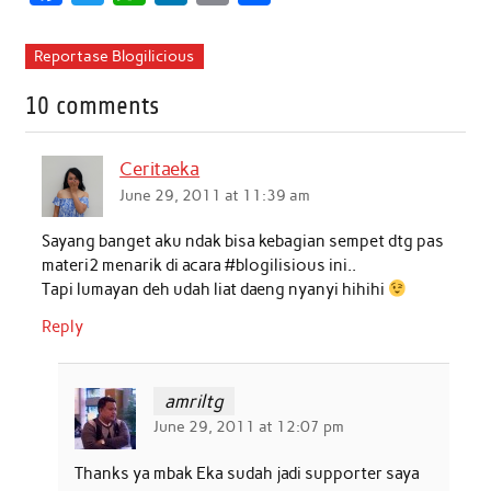
a
w
h
i
m
h
c
i
a
n
a
a
Reportase Blogilicious
e
t
t
k
i
r
10 comments
b
t
s
e
l
e
o
e
A
d
Ceritaeka
o
r
p
I
June 29, 2011 at 11:39 am
k
p
n
Sayang banget aku ndak bisa kebagian sempet dtg pas
materi2 menarik di acara #blogilisious ini..
Tapi lumayan deh udah liat daeng nyanyi hihihi
Reply
amriltg
June 29, 2011 at 12:07 pm
Thanks ya mbak Eka sudah jadi supporter saya