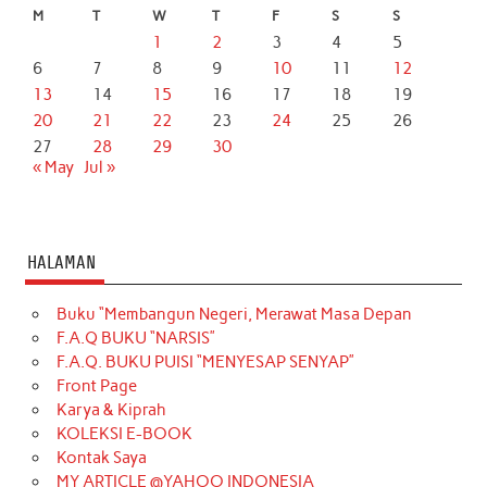
M
T
W
T
F
S
S
1
2
3
4
5
6
7
8
9
10
11
12
13
14
15
16
17
18
19
20
21
22
23
24
25
26
27
28
29
30
« May
Jul »
HALAMAN
Buku “Membangun Negeri, Merawat Masa Depan
F.A.Q BUKU “NARSIS”
F.A.Q. BUKU PUISI “MENYESAP SENYAP”
Front Page
Karya & Kiprah
KOLEKSI E-BOOK
Kontak Saya
MY ARTICLE @YAHOO INDONESIA