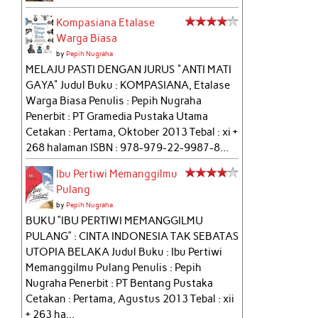
Kompasiana Etalase
Warga Biasa
by
Pepih Nugraha
MELAJU PASTI DENGAN JURUS "ANTI MATI
GAYA" Judul Buku : KOMPASIANA, Etalase
Warga Biasa Penulis : Pepih Nugraha
Penerbit : PT Gramedia Pustaka Utama
Cetakan : Pertama, Oktober 2013 Tebal : xi +
268 halaman ISBN : 978-979-22-9987-8...
Ibu Pertiwi Memanggilmu
Pulang
by
Pepih Nugraha
BUKU “IBU PERTIWI MEMANGGILMU
PULANG” : CINTA INDONESIA TAK SEBATAS
UTOPIA BELAKA Judul Buku : Ibu Pertiwi
Memanggilmu Pulang Penulis : Pepih
Nugraha Penerbit : PT Bentang Pustaka
Cetakan : Pertama, Agustus 2013 Tebal : xii
+ 263 ha...