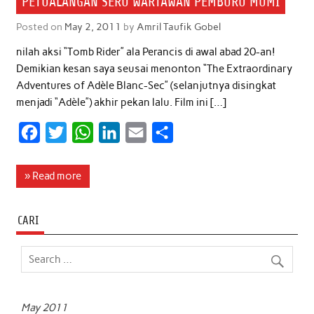
PETUALANGAN SERU WARTAWAN PEMBURU MUMI
o
r
p
I
Posted on
May 2, 2011
by
Amril Taufik Gobel
k
p
n
nilah aksi “Tomb Rider” ala Perancis di awal abad 20-an!
Demikian kesan saya seusai menonton “The Extraordinary
Adventures of Adèle Blanc-Sec” (selanjutnya disingkat
menjadi “Adèle”) akhir pekan lalu. Film ini […]
F
T
W
L
E
S
a
w
h
i
m
h
c
i
a
n
a
a
» Read more
e
t
t
k
i
r
b
t
s
e
l
e
CARI
o
e
A
d
o
r
p
I
k
p
n
May 2011