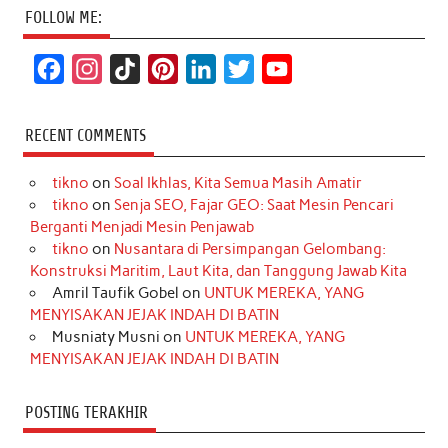
FOLLOW ME:
F
I
T
P
L
T
Y
a
n
i
i
i
w
o
c
s
k
n
n
i
u
RECENT COMMENTS
e
t
T
t
k
t
T
tikno
on
Soal Ikhlas, Kita Semua Masih Amatir
b
a
o
e
e
t
u
tikno
on
Senja SEO, Fajar GEO: Saat Mesin Pencari
o
g
k
r
d
e
b
Berganti Menjadi Mesin Penjawab
o
r
e
I
r
e
tikno
on
Nusantara di Persimpangan Gelombang:
Konstruksi Maritim, Laut Kita, dan Tanggung Jawab Kita
k
a
s
n
Amril Taufik Gobel
on
UNTUK MEREKA, YANG
m
t
MENYISAKAN JEJAK INDAH DI BATIN
Musniaty Musni
on
UNTUK MEREKA, YANG
MENYISAKAN JEJAK INDAH DI BATIN
POSTING TERAKHIR