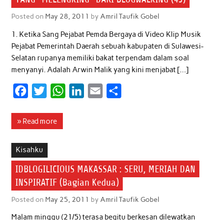
Posted on
May 28, 2011
by
Amril Taufik Gobel
1. Ketika Sang Pejabat Pemda Bergaya di Video Klip Musik
Pejabat Pemerintah Daerah sebuah kabupaten di Sulawesi-
Selatan rupanya memiliki bakat terpendam dalam soal
menyanyi. Adalah Arwin Malik yang kini menjabat […]
F
T
W
L
E
S
a
w
h
i
m
h
c
i
a
n
a
a
» Read more
e
t
t
k
i
r
b
t
s
e
l
e
Kisahku
o
e
A
d
IDBLOGILICIOUS MAKASSAR : SERU, MERIAH DAN
o
r
p
I
INSPIRATIF (Bagian Kedua)
k
p
n
Posted on
May 25, 2011
by
Amril Taufik Gobel
Malam minggu (21/5) terasa begitu berkesan dilewatkan