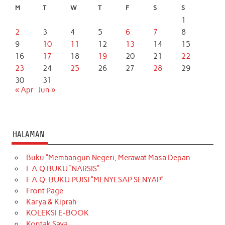
M
T
W
T
F
S
S
1
2
3
4
5
6
7
8
9
10
11
12
13
14
15
16
17
18
19
20
21
22
23
24
25
26
27
28
29
30
31
« Apr
Jun »
HALAMAN
Buku “Membangun Negeri, Merawat Masa Depan
F.A.Q BUKU “NARSIS”
F.A.Q. BUKU PUISI “MENYESAP SENYAP”
Front Page
Karya & Kiprah
KOLEKSI E-BOOK
Kontak Saya