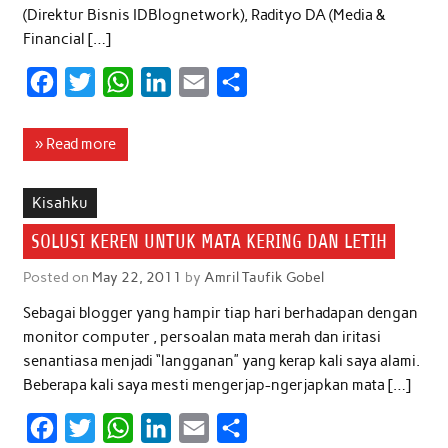
(Direktur Bisnis IDBlognetwork), Radityo DA (Media &
Financial […]
F
T
W
L
E
S
a
w
h
i
m
h
c
i
a
n
a
a
» Read more
e
t
t
k
i
r
b
t
s
e
l
e
Kisahku
o
e
A
d
SOLUSI KEREN UNTUK MATA KERING DAN LETIH
o
r
p
I
Posted on
May 22, 2011
by
Amril Taufik Gobel
k
p
n
Sebagai blogger yang hampir tiap hari berhadapan dengan
monitor computer , persoalan mata merah dan iritasi
senantiasa menjadi “langganan” yang kerap kali saya alami.
Beberapa kali saya mesti mengerjap-ngerjapkan mata […]
F
T
W
L
E
S