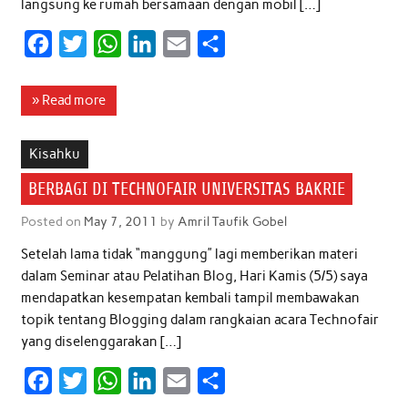
langsung ke rumah bersamaan dengan mobil […]
F
T
W
L
E
S
a
w
h
i
m
h
c
i
a
n
a
a
» Read more
e
t
t
k
i
r
b
t
s
e
l
e
Kisahku
o
e
A
d
BERBAGI DI TECHNOFAIR UNIVERSITAS BAKRIE
o
r
p
I
Posted on
May 7, 2011
by
Amril Taufik Gobel
k
p
n
Setelah lama tidak “manggung” lagi memberikan materi
dalam Seminar atau Pelatihan Blog, Hari Kamis (5/5) saya
mendapatkan kesempatan kembali tampil membawakan
topik tentang Blogging dalam rangkaian acara Technofair
yang diselenggarakan […]
F
T
W
L
E
S
a
w
h
i
m
h