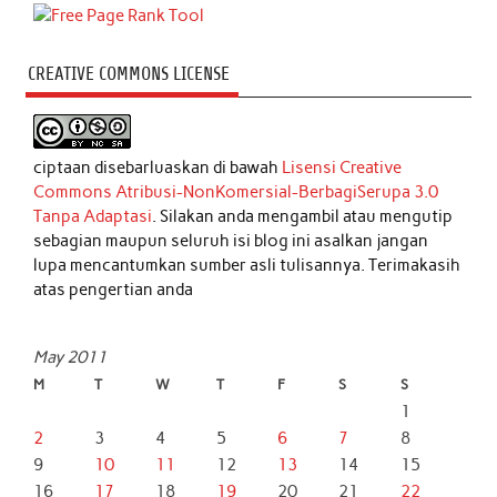
CREATIVE COMMONS LICENSE
ciptaan disebarluaskan di bawah
Lisensi Creative
Commons Atribusi-NonKomersial-BerbagiSerupa 3.0
Tanpa Adaptasi
. Silakan anda mengambil atau mengutip
sebagian maupun seluruh isi blog ini asalkan jangan
lupa mencantumkan sumber asli tulisannya. Terimakasih
atas pengertian anda
May 2011
M
T
W
T
F
S
S
1
2
3
4
5
6
7
8
9
10
11
12
13
14
15
16
17
18
19
20
21
22