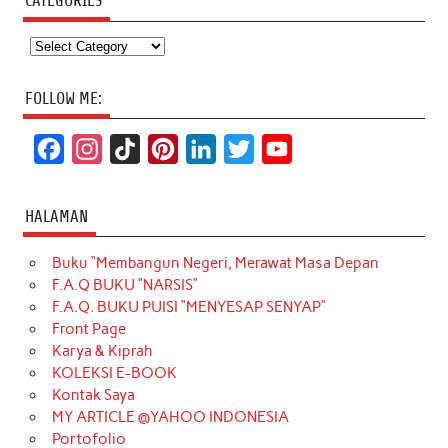
CATEGORIES
Categories
FOLLOW ME:
F
I
T
P
L
T
Y
a
n
i
i
i
w
o
c
s
k
n
n
i
u
HALAMAN
e
t
T
t
k
t
T
Buku “Membangun Negeri, Merawat Masa Depan
b
a
o
e
e
t
u
F.A.Q BUKU “NARSIS”
o
g
k
r
d
e
b
F.A.Q. BUKU PUISI “MENYESAP SENYAP”
o
r
e
I
r
e
Front Page
Karya & Kiprah
k
a
s
n
KOLEKSI E-BOOK
m
t
Kontak Saya
MY ARTICLE @YAHOO INDONESIA
Portofolio