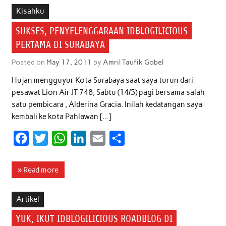
b
t
s
e
l
e
Kisahku
o
e
A
d
SUKSES, PENYELENGGARAAN IDBLOGILICIOUS
o
r
p
I
PERTAMA DI SURABAYA
k
p
n
Posted on
May 17, 2011
by
Amril Taufik Gobel
Hujan mengguyur Kota Surabaya saat saya turun dari
pesawat Lion Air JT 748, Sabtu (14/5) pagi bersama salah
satu pembicara , Alderina Gracia. Inilah kedatangan saya
kembali ke kota Pahlawan […]
F
T
W
L
E
S
a
w
h
i
m
h
c
i
a
n
a
a
» Read more
e
t
t
k
i
r
b
t
s
e
l
e
Artikel
o
e
A
d
YUK, IKUT IDBLOGILICIOUS ROADBLOG DI