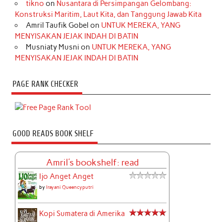
tikno
on
Nusantara di Persimpangan Gelombang:
Konstruksi Maritim, Laut Kita, dan Tanggung Jawab Kita
Amril Taufik Gobel
on
UNTUK MEREKA, YANG
MENYISAKAN JEJAK INDAH DI BATIN
Musniaty Musni
on
UNTUK MEREKA, YANG
MENYISAKAN JEJAK INDAH DI BATIN
PAGE RANK CHECKER
GOOD READS BOOK SHELF
Amril's bookshelf: read
Ijo Anget Anget
by
Irayani Queencyputri
Kopi Sumatera di Amerika