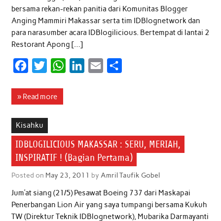
bersama rekan-rekan panitia dari Komunitas Blogger
Anging Mammiri Makassar serta tim IDBlognetwork dan
para narasumber acara IDBlogilicious. Bertempat di lantai 2
Restorant Apong […]
F
T
W
L
E
S
a
w
h
i
m
h
c
i
a
n
a
a
» Read more
e
t
t
k
i
r
b
t
s
e
l
e
Kisahku
o
e
A
d
IDBLOGILICIOUS MAKASSAR : SERU, MERIAH,
o
r
p
I
INSPIRATIF ! (Bagian Pertama)
k
p
n
Posted on
May 23, 2011
by
Amril Taufik Gobel
Jum’at siang (21/5) Pesawat Boeing 737 dari Maskapai
Penerbangan Lion Air yang saya tumpangi bersama Kukuh
TW (Direktur Teknik IDBlognetwork), Mubarika Darmayanti