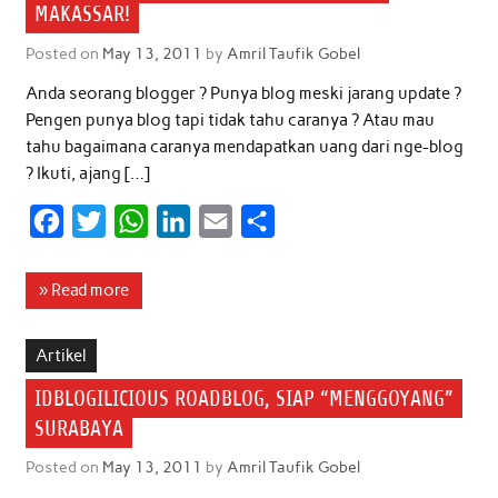
o
r
p
I
MAKASSAR!
k
p
n
Posted on
May 13, 2011
by
Amril Taufik Gobel
Anda seorang blogger ? Punya blog meski jarang update ?
Pengen punya blog tapi tidak tahu caranya ? Atau mau
tahu bagaimana caranya mendapatkan uang dari nge-blog
? Ikuti, ajang […]
F
T
W
L
E
S
a
w
h
i
m
h
c
i
a
n
a
a
» Read more
e
t
t
k
i
r
b
t
s
e
l
e
Artikel
o
e
A
d
IDBLOGILICIOUS ROADBLOG, SIAP “MENGGOYANG”
o
r
p
I
SURABAYA
k
p
n
Posted on
May 13, 2011
by
Amril Taufik Gobel