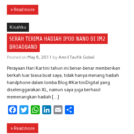
c
i
a
n
a
a
» Read more
e
t
t
k
i
r
b
t
s
e
l
e
Kisahku
o
e
A
d
SERAH TERIMA HADIAH IPOD NANO DI IM2
o
r
p
I
BROADBAND
k
p
n
Posted on
May 6, 2011
by
Amril Taufik Gobel
Perayaan Hari Kartini tahun ini benar-benar memberikan
berkah luar biasa buat saya, tidak hanya menang hadiah
handphone dalam lomba Blog #KartiniDigital yang
diselenggarakan XL, namun saya juga berhasil
memenangkan hadiah […]
F
T
W
L
E
S
a
w
h
i
m
h
c
i
a
n
a
a
» Read more