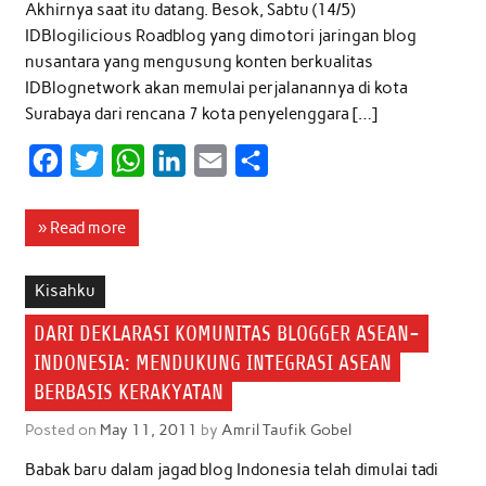
Akhirnya saat itu datang. Besok, Sabtu (14/5)
IDBlogilicious Roadblog yang dimotori jaringan blog
nusantara yang mengusung konten berkualitas
IDBlognetwork akan memulai perjalanannya di kota
Surabaya dari rencana 7 kota penyelenggara […]
F
T
W
L
E
S
a
w
h
i
m
h
c
i
a
n
a
a
» Read more
e
t
t
k
i
r
b
t
s
e
l
e
Kisahku
o
e
A
d
DARI DEKLARASI KOMUNITAS BLOGGER ASEAN-
o
r
p
I
INDONESIA: MENDUKUNG INTEGRASI ASEAN
k
p
n
BERBASIS KERAKYATAN
Posted on
May 11, 2011
by
Amril Taufik Gobel
Babak baru dalam jagad blog Indonesia telah dimulai tadi