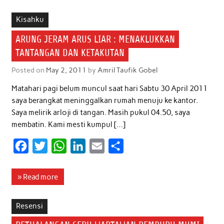
e
t
t
k
i
r
b
t
s
e
l
e
Kisahku
o
e
A
d
ARUNG JERAM ARUS LIAR : MENAKLUKKAN
o
r
p
I
TANTANGAN DAN KETAKUTAN
k
p
n
Posted on
May 2, 2011
by
Amril Taufik Gobel
Matahari pagi belum muncul saat hari Sabtu 30 April 2011
saya berangkat meninggalkan rumah menuju ke kantor.
Saya melirik arloji di tangan. Masih pukul 04.50, saya
membatin. Kami mesti kumpul […]
F
T
W
L
E
S
a
w
h
i
m
h
c
i
a
n
a
a
» Read more
e
t
t
k
i
r
b
t
s
e
l
e
Resensi
o
e
A
d