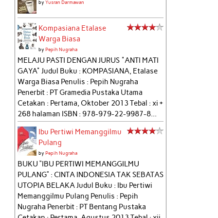
by
Yusran Darmawan
Kompasiana Etalase
Warga Biasa
by
Pepih Nugraha
MELAJU PASTI DENGAN JURUS "ANTI MATI
GAYA" Judul Buku : KOMPASIANA, Etalase
Warga Biasa Penulis : Pepih Nugraha
Penerbit : PT Gramedia Pustaka Utama
Cetakan : Pertama, Oktober 2013 Tebal : xi +
268 halaman ISBN : 978-979-22-9987-8...
Ibu Pertiwi Memanggilmu
Pulang
by
Pepih Nugraha
BUKU “IBU PERTIWI MEMANGGILMU
PULANG” : CINTA INDONESIA TAK SEBATAS
UTOPIA BELAKA Judul Buku : Ibu Pertiwi
Memanggilmu Pulang Penulis : Pepih
Nugraha Penerbit : PT Bentang Pustaka
Cetakan : Pertama, Agustus 2013 Tebal : xii