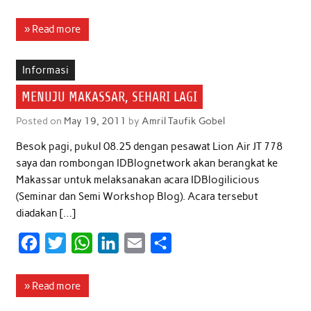
a
w
h
i
m
h
c
i
a
n
a
a
» Read more
e
t
t
k
i
r
b
t
s
e
l
e
Informasi
o
e
A
d
MENUJU MAKASSAR, SEHARI LAGI
o
r
p
I
Posted on
May 19, 2011
by
Amril Taufik Gobel
k
p
n
Besok pagi, pukul 08.25 dengan pesawat Lion Air JT 778
saya dan rombongan IDBlognetwork akan berangkat ke
Makassar untuk melaksanakan acara IDBlogilicious
(Seminar dan Semi Workshop Blog). Acara tersebut
diadakan […]
F
T
W
L
E
S
a
w
h
i
m
h
c
i
a
n
a
a
» Read more
e
t
t
k
i
r