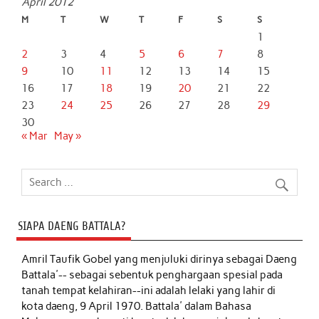
April 2012
M
T
W
T
F
S
S
1
2
3
4
5
6
7
8
9
10
11
12
13
14
15
16
17
18
19
20
21
22
23
24
25
26
27
28
29
30
« Mar
May »
SIAPA DAENG BATTALA?
Amril Taufik Gobel
yang menjuluki dirinya sebagai Daeng
Battala'-- sebagai sebentuk penghargaan spesial pada
tanah tempat kelahiran--ini adalah lelaki yang lahir di
kota daeng, 9 April 1970. Battala' dalam Bahasa