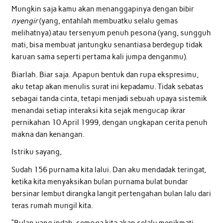
Mungkin saja kamu akan menanggapinya dengan bibir
nyengir
(yang, entahlah membuatku selalu gemas
melihatnya) atau tersenyum penuh pesona (yang, sungguh
mati, bisa membuat jantungku senantiasa berdegup tidak
karuan sama seperti pertama kali jumpa denganmu).
Biarlah. Biar saja. Apapun bentuk dan rupa ekspresimu,
aku tetap akan menulis surat ini kepadamu. Tidak sebatas
sebagai tanda cinta, tetapi menjadi sebuah upaya sistemik
menandai setiap interaksi kita sejak mengucap ikrar
pernikahan 10 April 1999, dengan ungkapan cerita penuh
makna dan kenangan.
Istriku sayang,
Sudah 156 purnama kita lalui. Dan aku mendadak teringat,
ketika kita menyaksikan bulan purnama bulat bundar
bersinar lembut dirangka langit pertengahan bulan lalu dari
teras rumah mungil kita.
“Bulan yang indah, semoga kita akan selalu menikmati