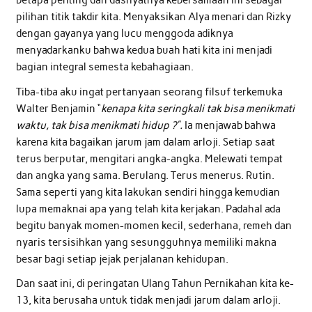
betapa penting dan dashyatnya kebersamaan ini sebagai
pilihan titik takdir kita. Menyaksikan Alya menari dan Rizky
dengan gayanya yang lucu menggoda adiknya
menyadarkanku bahwa kedua buah hati kita ini menjadi
bagian integral semesta kebahagiaan.
Tiba-tiba aku ingat pertanyaan seorang filsuf terkemuka
Walter Benjamin “
kenapa kita seringkali tak bisa menikmati
waktu, tak bisa menikmati hidup ?”.
Ia menjawab bahwa
karena kita bagaikan jarum jam dalam arloji. Setiap saat
terus berputar, mengitari angka-angka. Melewati tempat
dan angka yang sama. Berulang. Terus menerus. Rutin.
Sama seperti yang kita lakukan sendiri hingga kemudian
lupa memaknai apa yang telah kita kerjakan. Padahal ada
begitu banyak momen-momen kecil, sederhana, remeh dan
nyaris tersisihkan yang sesungguhnya memiliki makna
besar bagi setiap jejak perjalanan kehidupan.
Dan saat ini, di peringatan Ulang Tahun Pernikahan kita ke-
13, kita berusaha untuk tidak menjadi jarum dalam arloji.