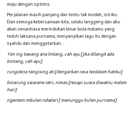
maju dengan optimis.
Perjalanan masih panjang dan tentu tak mudah, istriku.
Dan semoga kebersamaan kita, selalu langgeng dan aku
akan senantiasa merindukan binar bola matamu yang
teduh laksana purnama, menyanyikan lagu itu dengan
syahdu dan menggetarkan…
Yen ing tawang ana lintang, cah ayu [jika dilangit ada
bintang, cah ayu]
rungokna tangising ati [dengarkan rasa terdalam hatiku]
binarung swarane ratri, nimas [resapi suara diwaktu malam
hari]
ngenteni mbulan ndadari [ menunggu bulan purnama]