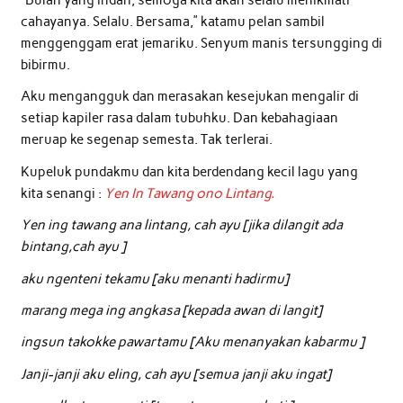
cahayanya. Selalu. Bersama,” katamu pelan sambil
menggenggam erat jemariku. Senyum manis tersungging di
bibirmu.
Aku mengangguk dan merasakan kesejukan mengalir di
setiap kapiler rasa dalam tubuhku. Dan kebahagiaan
meruap ke segenap semesta. Tak terlerai.
Kupeluk pundakmu dan kita berdendang kecil lagu yang
kita senangi :
Yen In Tawang ono Lintang.
Yen ing tawang ana lintang, cah ayu [jika dilangit ada
bintang,cah ayu ]
aku ngenteni tekamu [aku menanti hadirmu]
marang mega ing angkasa [kepada awan di langit]
ingsun takokke pawartamu [Aku menanyakan kabarmu ]
Janji-janji aku eling, cah ayu [semua janji aku ingat]