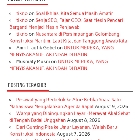
e
t
T
t
k
t
T
tikno
on
Soal Ikhlas, Kita Semua Masih Amatir
b
a
o
e
e
t
u
tikno
on
Senja SEO, Fajar GEO: Saat Mesin Pencari
o
g
k
r
d
e
b
Berganti Menjadi Mesin Penjawab
o
r
e
I
r
e
tikno
on
Nusantara di Persimpangan Gelombang:
Konstruksi Maritim, Laut Kita, dan Tanggung Jawab Kita
k
a
s
n
Amril Taufik Gobel
on
UNTUK MEREKA, YANG
m
t
MENYISAKAN JEJAK INDAH DI BATIN
Musniaty Musni
on
UNTUK MEREKA, YANG
MENYISAKAN JEJAK INDAH DI BATIN
POSTING TERAKHIR
Pesawat yang Berbelok ke Alor: Ketika Suara Satu
Mahasiswa Mengalahkan Agenda Rapat
August 9, 2026
Warga yang Dibingungkan Layar : Merawat Akal Sehat
di Tengah Badai Unggahan
August 8, 2026
Dari Gunting Pita ke Umur Layanan: Wajah Baru
Konstruksi Indonesia
August 7, 2026