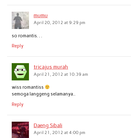
b
t
s
e
l
e
o
e
A
d
mumu
o
r
p
I
April 20, 2012 at 9:29 pm
k
p
n
so romantis. . .
Reply
tricajus murah
April 21, 2012 at 10:39 am
wiss romantiss
semoga langgeng selamanya..
Reply
Daeng Sibali
April 21, 2012 at 4:00 pm