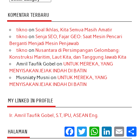
KOMENTAR TERBARU
tikno
on
Soal Ikhlas, Kita Semua Masih Amatir
tikno
on
Senja SEO, Fajar GEO: Saat Mesin Pencari
Berganti Menjadi Mesin Penjawab
tikno
on
Nusantara di Persimpangan Gelombang:
Konstruksi Maritim, Laut Kita, dan Tanggung Jawab Kita
Amril Taufik Gobel
on
UNTUK MEREKA, YANG
MENYISAKAN JEJAK INDAH DI BATIN
Musniaty Musni
on
UNTUK MEREKA, YANG
MENYISAKAN JEJAK INDAH DI BATIN
MY LINKED IN PROFILE
Ir. Amril Taufik Gobel, S.T, IPU, ASEAN Eng.
Facebook
Twitter
WhatsApp
LinkedIn
Email
S
HALAMAN