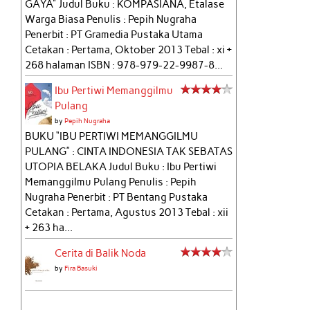
GAYA" Judul Buku : KOMPASIANA, Etalase
Warga Biasa Penulis : Pepih Nugraha
Penerbit : PT Gramedia Pustaka Utama
Cetakan : Pertama, Oktober 2013 Tebal : xi +
268 halaman ISBN : 978-979-22-9987-8...
Ibu Pertiwi Memanggilmu
Pulang
by
Pepih Nugraha
BUKU “IBU PERTIWI MEMANGGILMU
PULANG” : CINTA INDONESIA TAK SEBATAS
UTOPIA BELAKA Judul Buku : Ibu Pertiwi
Memanggilmu Pulang Penulis : Pepih
Nugraha Penerbit : PT Bentang Pustaka
Cetakan : Pertama, Agustus 2013 Tebal : xii
+ 263 ha...
Cerita di Balik Noda
by
Fira Basuki