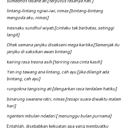
sumedhot rasane ati [terputus rasanya hati ]
lintang-lintang ngiwi-iwi, nimas [bintang-bintang
mengoda aku, nimas]
tresnaku sundhul wiyati [cintaku tak berbatas, setinggi
langit]
Dhek semana janjiku disekseni mega kartika [Semenjak itu
janjiku di saksikan awan bintang]
kairing rasa tresna asih [teriring rasa cinta kasih]
Yen ing tawang ana lintang, cah ayu [jika dilangit ada
bintang, cah ayu]
rungokna tangising ati [dengarkan rasa terdalam hatiku]
binarung swarane ratri, nimas [resapi suara diwaktu malam
hari]
ngenteni mbulan ndadari [ menunggu bulan purnama]
Entahlah, disebabkan kekuatan apa yang membuatku