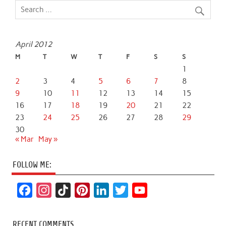
April 2012
M
T
W
T
F
S
S
1
2
3
4
5
6
7
8
9
10
11
12
13
14
15
16
17
18
19
20
21
22
23
24
25
26
27
28
29
30
« Mar
May »
FOLLOW ME:
F
I
T
P
L
T
Y
a
n
i
i
i
w
o
c
s
k
n
n
i
u
RECENT COMMENTS