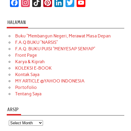
F
I
T
P
L
T
Y
a
n
i
i
i
w
o
c
s
k
n
n
i
u
HALAMAN
e
t
T
t
k
t
T
Buku “Membangun Negeri, Merawat Masa Depan
b
a
o
e
e
t
u
F.A.Q BUKU “NARSIS”
o
g
k
r
d
e
b
F.A.Q. BUKU PUISI “MENYESAP SENYAP”
o
r
e
I
r
e
Front Page
Karya & Kiprah
k
a
s
n
KOLEKSI E-BOOK
m
t
Kontak Saya
MY ARTICLE @YAHOO INDONESIA
Portofolio
Tentang Saya
ARSIP
Arsip