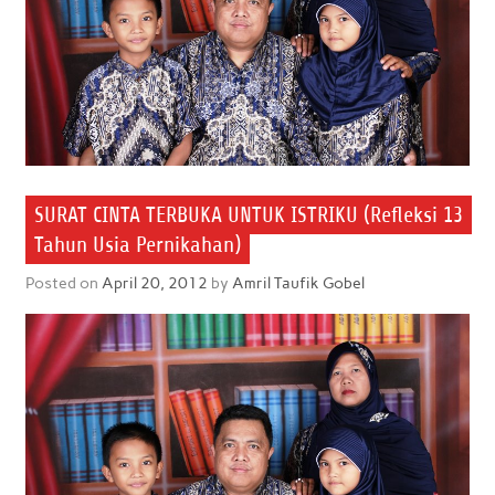
SURAT CINTA TERBUKA UNTUK ISTRIKU (Refleksi 13
Tahun Usia Pernikahan)
Posted on
April 20, 2012
by
Amril Taufik Gobel