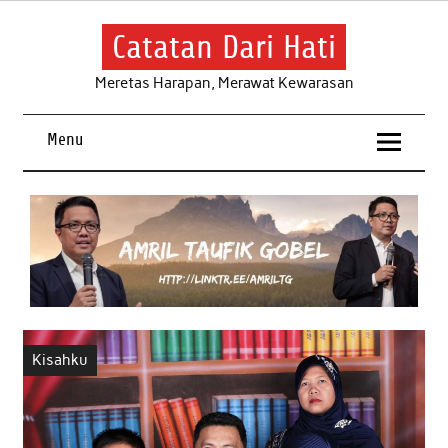
Skip
to
content
Catatan Dari Hati
Meretas Harapan, Merawat Kewarasan
Menu
Kisahku