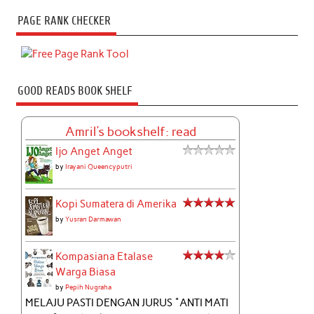
PAGE RANK CHECKER
GOOD READS BOOK SHELF
Amril's bookshelf: read
Ijo Anget Anget
by
Irayani Queencyputri
Kopi Sumatera di Amerika
by
Yusran Darmawan
Kompasiana Etalase
Warga Biasa
by
Pepih Nugraha
MELAJU PASTI DENGAN JURUS "ANTI MATI