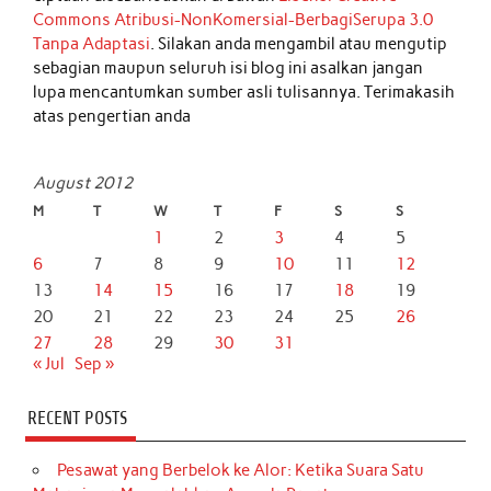
Commons Atribusi-NonKomersial-BerbagiSerupa 3.0
Tanpa Adaptasi
. Silakan anda mengambil atau mengutip
sebagian maupun seluruh isi blog ini asalkan jangan
lupa mencantumkan sumber asli tulisannya. Terimakasih
atas pengertian anda
August 2012
M
T
W
T
F
S
S
1
2
3
4
5
6
7
8
9
10
11
12
13
14
15
16
17
18
19
20
21
22
23
24
25
26
27
28
29
30
31
« Jul
Sep »
RECENT POSTS
Pesawat yang Berbelok ke Alor: Ketika Suara Satu