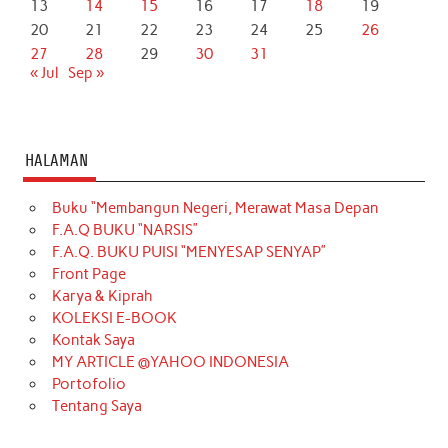
13
14
15
16
17
18
19
20
21
22
23
24
25
26
27
28
29
30
31
« Jul
Sep »
HALAMAN
Buku “Membangun Negeri, Merawat Masa Depan
F.A.Q BUKU “NARSIS”
F.A.Q. BUKU PUISI “MENYESAP SENYAP”
Front Page
Karya & Kiprah
KOLEKSI E-BOOK
Kontak Saya
MY ARTICLE @YAHOO INDONESIA
Portofolio
Tentang Saya