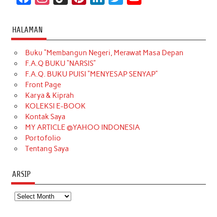
a
n
i
i
i
w
o
c
s
k
n
n
i
u
HALAMAN
e
t
T
t
k
t
T
Buku “Membangun Negeri, Merawat Masa Depan
b
a
o
e
e
t
u
F.A.Q BUKU “NARSIS”
o
g
k
r
d
e
b
F.A.Q. BUKU PUISI “MENYESAP SENYAP”
o
r
e
I
r
e
Front Page
Karya & Kiprah
k
a
s
n
KOLEKSI E-BOOK
m
t
Kontak Saya
MY ARTICLE @YAHOO INDONESIA
Portofolio
Tentang Saya
ARSIP
Arsip