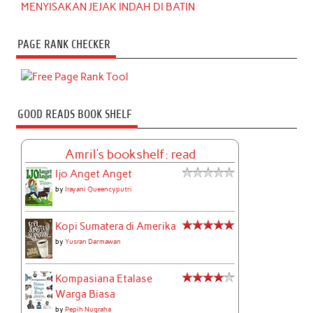
MENYISAKAN JEJAK INDAH DI BATIN
PAGE RANK CHECKER
GOOD READS BOOK SHELF
Amril's bookshelf: read
Ijo Anget Anget
by
Irayani Queencyputri
Kopi Sumatera di Amerika
by
Yusran Darmawan
Kompasiana Etalase
Warga Biasa
by
Pepih Nugraha