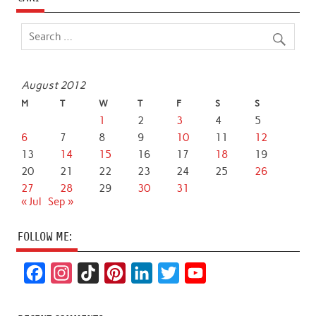
August 2012
M
T
W
T
F
S
S
1
2
3
4
5
6
7
8
9
10
11
12
13
14
15
16
17
18
19
20
21
22
23
24
25
26
27
28
29
30
31
« Jul
Sep »
FOLLOW ME:
F
I
T
P
L
T
Y
a
n
i
i
i
w
o
c
s
k
n
n
i
u