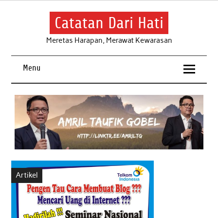
Skip
to
content
Catatan Dari Hati
Meretas Harapan, Merawat Kewarasan
Menu
Artikel