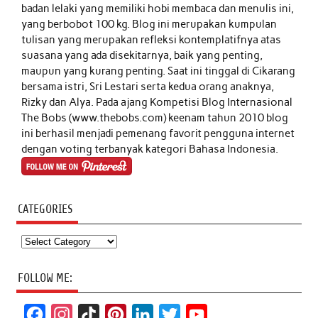
badan lelaki yang memiliki hobi membaca dan menulis ini,
yang berbobot 100 kg. Blog ini merupakan kumpulan
tulisan yang merupakan refleksi kontemplatifnya atas
suasana yang ada disekitarnya, baik yang penting,
maupun yang kurang penting. Saat ini tinggal di Cikarang
bersama istri, Sri Lestari serta kedua orang anaknya,
Rizky dan Alya. Pada ajang Kompetisi Blog Internasional
The Bobs (www.thebobs.com) keenam tahun 2010 blog
ini berhasil menjadi pemenang favorit pengguna internet
dengan voting terbanyak kategori Bahasa Indonesia.
CATEGORIES
Categories
FOLLOW ME:
F
I
T
P
L
T
Y