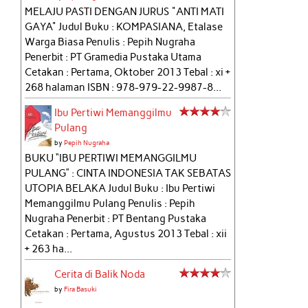
MELAJU PASTI DENGAN JURUS "ANTI MATI
GAYA" Judul Buku : KOMPASIANA, Etalase
Warga Biasa Penulis : Pepih Nugraha
Penerbit : PT Gramedia Pustaka Utama
Cetakan : Pertama, Oktober 2013 Tebal : xi +
268 halaman ISBN : 978-979-22-9987-8...
Ibu Pertiwi Memanggilmu
Pulang
by
Pepih Nugraha
BUKU “IBU PERTIWI MEMANGGILMU
PULANG” : CINTA INDONESIA TAK SEBATAS
UTOPIA BELAKA Judul Buku : Ibu Pertiwi
Memanggilmu Pulang Penulis : Pepih
Nugraha Penerbit : PT Bentang Pustaka
Cetakan : Pertama, Agustus 2013 Tebal : xii
+ 263 ha...
Cerita di Balik Noda
by
Fira Basuki