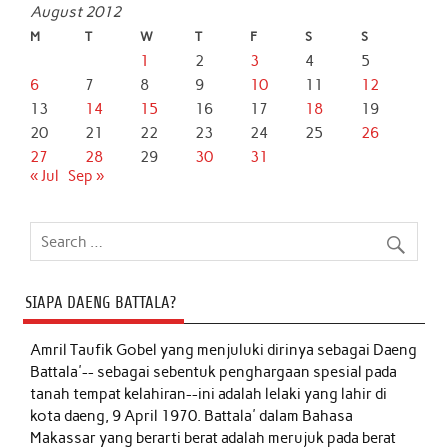
August 2012
M
T
W
T
F
S
S
1
2
3
4
5
6
7
8
9
10
11
12
13
14
15
16
17
18
19
20
21
22
23
24
25
26
27
28
29
30
31
« Jul
Sep »
SIAPA DAENG BATTALA?
Amril Taufik Gobel
yang menjuluki dirinya sebagai Daeng
Battala'-- sebagai sebentuk penghargaan spesial pada
tanah tempat kelahiran--ini adalah lelaki yang lahir di
kota daeng, 9 April 1970. Battala' dalam Bahasa
Makassar yang berarti berat adalah merujuk pada berat