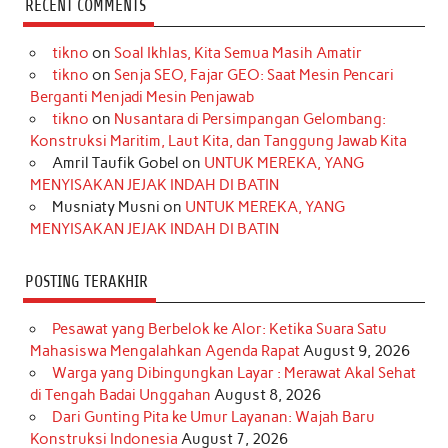
RECENT COMMENTS
e
t
T
t
k
t
T
tikno
on
Soal Ikhlas, Kita Semua Masih Amatir
b
a
o
e
e
t
u
tikno
on
Senja SEO, Fajar GEO: Saat Mesin Pencari
o
g
k
r
d
e
b
Berganti Menjadi Mesin Penjawab
o
r
e
I
r
e
tikno
on
Nusantara di Persimpangan Gelombang:
Konstruksi Maritim, Laut Kita, dan Tanggung Jawab Kita
k
a
s
n
Amril Taufik Gobel
on
UNTUK MEREKA, YANG
m
t
MENYISAKAN JEJAK INDAH DI BATIN
Musniaty Musni
on
UNTUK MEREKA, YANG
MENYISAKAN JEJAK INDAH DI BATIN
POSTING TERAKHIR
Pesawat yang Berbelok ke Alor: Ketika Suara Satu
Mahasiswa Mengalahkan Agenda Rapat
August 9, 2026
Warga yang Dibingungkan Layar : Merawat Akal Sehat
di Tengah Badai Unggahan
August 8, 2026
Dari Gunting Pita ke Umur Layanan: Wajah Baru
Konstruksi Indonesia
August 7, 2026