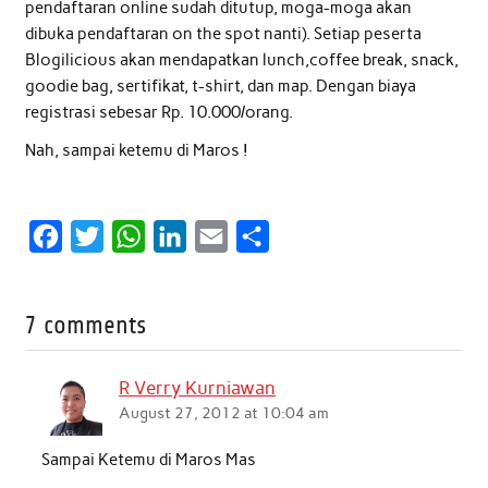
pendaftaran online sudah ditutup, moga-moga akan
dibuka pendaftaran on the spot nanti). Setiap peserta
Blogilicious akan mendapatkan lunch,coffee break, snack,
goodie bag, sertifikat, t-shirt, dan map. Dengan biaya
registrasi sebesar Rp. 10.000/orang.
Nah, sampai ketemu di Maros !
F
T
W
L
E
S
a
w
h
i
m
h
c
i
a
n
a
a
7 comments
e
t
t
k
i
r
b
t
s
e
l
e
R Verry Kurniawan
o
e
A
d
August 27, 2012 at 10:04 am
o
r
p
I
Sampai Ketemu di Maros Mas
k
p
n