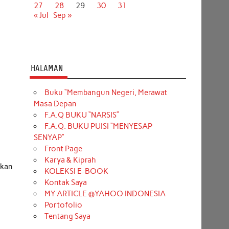
27
28
29
30
31
« Jul
Sep »
HALAMAN
Buku “Membangun Negeri, Merawat
Masa Depan
F.A.Q BUKU “NARSIS”
F.A.Q. BUKU PUISI “MENYESAP
SENYAP”
Front Page
Karya & Kiprah
rkan
KOLEKSI E-BOOK
Kontak Saya
MY ARTICLE @YAHOO INDONESIA
Portofolio
Tentang Saya