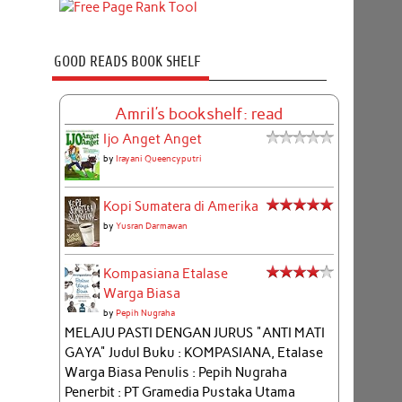
GOOD READS BOOK SHELF
Amril's bookshelf: read
Ijo Anget Anget
by
Irayani Queencyputri
Kopi Sumatera di Amerika
by
Yusran Darmawan
Kompasiana Etalase
Warga Biasa
by
Pepih Nugraha
MELAJU PASTI DENGAN JURUS "ANTI MATI
GAYA" Judul Buku : KOMPASIANA, Etalase
Warga Biasa Penulis : Pepih Nugraha
Penerbit : PT Gramedia Pustaka Utama