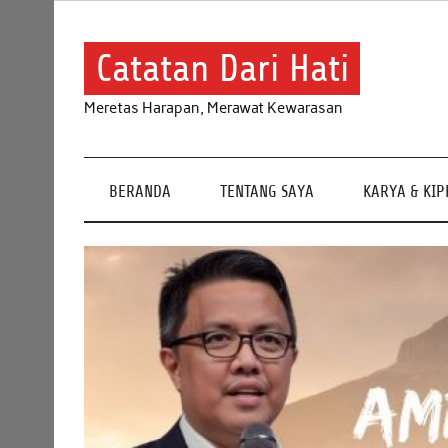
Skip
to
content
Catatan Dari Hati
Meretas Harapan, Merawat Kewarasan
BERANDA
TENTANG SAYA
KARYA & KI