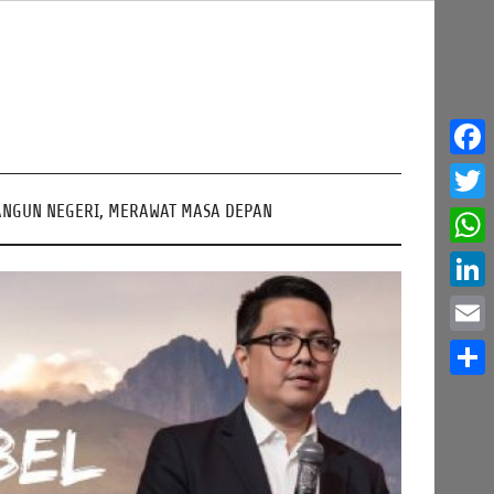
Face
NGUN NEGERI, MERAWAT MASA DEPAN
Twitt
What
Linke
Email
Share