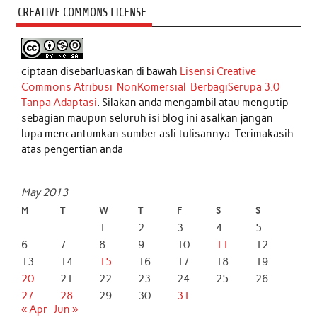
CREATIVE COMMONS LICENSE
ciptaan disebarluaskan di bawah
Lisensi Creative
Commons Atribusi-NonKomersial-BerbagiSerupa 3.0
Tanpa Adaptasi
. Silakan anda mengambil atau mengutip
sebagian maupun seluruh isi blog ini asalkan jangan
lupa mencantumkan sumber asli tulisannya. Terimakasih
atas pengertian anda
May 2013
M
T
W
T
F
S
S
1
2
3
4
5
6
7
8
9
10
11
12
13
14
15
16
17
18
19
20
21
22
23
24
25
26
27
28
29
30
31
« Apr
Jun »