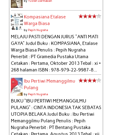
by
Yusran Darmawan
Kompasiana Etalase
Warga Biasa
by
Pepih Nugraha
MELAJU PASTI DENGAN JURUS "ANTI MATI
GAYA" Judul Buku : KOMPASIANA, Etalase
Warga Biasa Penulis : Pepih Nugraha
Penerbit : PT Gramedia Pustaka Utama
Cetakan : Pertama, Oktober 2013 Tebal : xi +
268 halaman ISBN : 978-979-22-9987-8...
Ibu Pertiwi Memanggilmu
Pulang
by
Pepih Nugraha
BUKU “IBU PERTIWI MEMANGGILMU
PULANG” : CINTA INDONESIA TAK SEBATAS
UTOPIA BELAKA Judul Buku : Ibu Pertiwi
Memanggilmu Pulang Penulis : Pepih
Nugraha Penerbit : PT Bentang Pustaka
Cetakan : Pertama, Agustus 2013 Tebal : xii