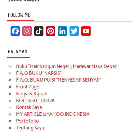
FOLLOW ME:
F
I
T
P
L
T
Y
a
n
i
i
i
w
o
c
s
k
n
n
i
u
HALAMAN
e
t
T
t
k
t
T
Buku “Membangun Negeri, Merawat Masa Depan
b
a
o
e
e
t
u
F.A.Q BUKU “NARSIS”
o
g
k
r
d
e
b
F.A.Q. BUKU PUISI “MENYESAP SENYAP”
o
r
e
I
r
e
Front Page
Karya & Kiprah
k
a
s
n
KOLEKSI E-BOOK
m
t
Kontak Saya
MY ARTICLE @YAHOO INDONESIA
Portofolio
Tentang Saya