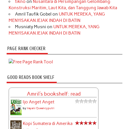
tikno
on
Nusantara di Persimpangan Gelombang:
Konstruksi Maritim, Laut Kita, dan Tanggung Jawab Kita
Amril Taufik Gobel
on
UNTUK MEREKA, YANG
MENYISAKAN JEJAK INDAH DI BATIN
Musniaty Musni
on
UNTUK MEREKA, YANG
MENYISAKAN JEJAK INDAH DI BATIN
PAGE RANK CHECKER
GOOD READS BOOK SHELF
Amril's bookshelf: read
Ijo Anget Anget
by
Irayani Queencyputri
Kopi Sumatera di Amerika