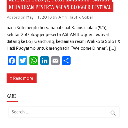
KEHADIRAN PESERTA ASEAN BLOGGER FESTIVAL
Posted on
May 11, 2013
by
Amril Taufik Gobel
uaca Solo begitu bersahabat saat Kamis malam (9/5),
sekitar 250 blogger peserta ASEAN Blogger Festival
datang ke Loji Gandrung, kediaman resmi Walikota Solo FX
Hadi Rudyatmo untuk menghadiri “Welcome Dinner”. […]
F
T
W
L
E
S
a
w
h
i
m
h
c
i
a
n
a
a
» Read more
e
t
t
k
i
r
b
t
s
e
l
e
CARI
o
e
A
d
o
r
p
I
k
p
n