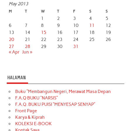
May 2013
M
T
W
T
F
S
S
1
2
3
4
5
6
7
8
9
10
11
12
13
14
15
16
17
18
19
20
21
22
23
24
25
26
27
28
29
30
31
« Apr
Jun »
HALAMAN
Buku “Membangun Negeri, Merawat Masa Depan
F.A.Q BUKU “NARSIS”
F.A.Q. BUKU PUISI “MENYESAP SENYAP”
Front Page
Karya & Kiprah
KOLEKSI E-BOOK
Kontak Saya