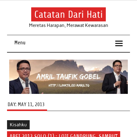
Skip
to
content
Catatan Dari Hati
Meretas Harapan, Merawat Kewarasan
Menu
DAY:
MAY 11, 2013
Kisahku
ABFI 2013 SOLO (1) : LOJI GANDRUNG, SAMBUT