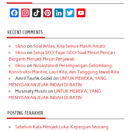
F
I
T
P
L
T
Y
a
n
i
i
i
w
o
c
s
k
n
n
i
u
RECENT COMMENTS
e
t
T
t
k
t
T
tikno
on
Soal Ikhlas, Kita Semua Masih Amatir
b
a
o
e
e
t
u
tikno
on
Senja SEO, Fajar GEO: Saat Mesin Pencari
o
g
k
r
d
e
b
Berganti Menjadi Mesin Penjawab
o
r
e
I
r
e
tikno
on
Nusantara di Persimpangan Gelombang:
Konstruksi Maritim, Laut Kita, dan Tanggung Jawab Kita
k
a
s
n
Amril Taufik Gobel
on
UNTUK MEREKA, YANG
m
t
MENYISAKAN JEJAK INDAH DI BATIN
Musniaty Musni
on
UNTUK MEREKA, YANG
MENYISAKAN JEJAK INDAH DI BATIN
POSTING TERAKHIR
Sebelum Kata Menjadi Luka: Kepergian Seorang